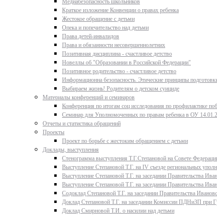
Медиабезопасность школьников
Краткое изложение Конвенции о правах ребенка
Жестокое обращение с детьми
Опека и попечительство над детьми
Права детей-инвалидов
Права и обязанности несовершеннолетних
Позитивная дисциплина - счастливое детство
Новеллы об "Образовании в Российской Федерации"
Позитивное родительство - счастливое детство
Информационна безопасность. Этические принципы подготовки
Выбираем жизнь! Родителям о детском суициде
Материалы конференций и семинаров
Конференция по итогам соц исследования по профилактике поб
Семинар для Уполномоченных по правам ребенка в ОУ 14.01.
Отчеты и статистика обращений
Проекты
Проект по борьбе с жестоким обращением с детьми
Доклады, выступления
Стенограмма выступления Т.Г.Степановой на Совете Федерации
Выступление Степановой Т.Г. на IV съезде региональных упо
Выступление Степановой Т.Г. на заседании Правительства Иван
Выступление Степановой Т.Г. на заседании Правительства Иван
Содоклад Степановой Т.Г. на заседании Правительства Ивановс
Доклад Степановой Т.Г. на заседании Комиссии ПДНиЗП при Гу
Доклад Смирновой Т.И. о насилии над детьми