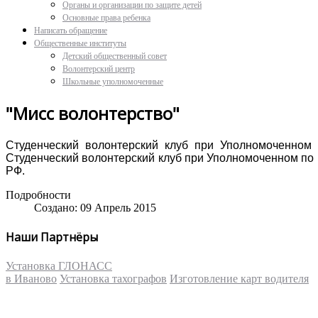
Органы и организации по защите детей
Основные права ребенка
Написать обращение
Общественные институты
Детский общественный совет
Волонтерский центр
Школьные уполномоченные
"Мисс волонтерство"
Студенческий волонтерский клуб при Уполномоченном 
Студенческий волонтерский клуб при Уполномоченном по 
РФ.
Подробности
Создано: 09 Апрель 2015
Наши Партнёры
Установка ГЛОНАСС
в Иваново
Установка тахографов
Изготовление карт водителя