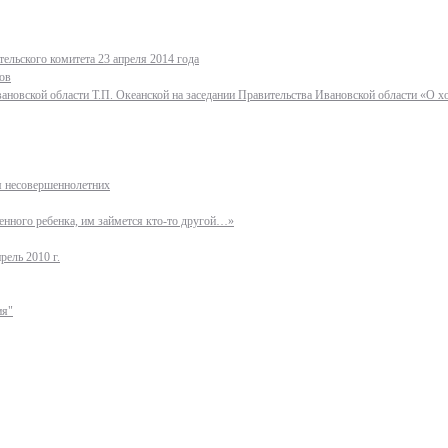
ельского комитета 23 апреля 2014 года
ов
ановской области Т.П. Океанской на заседании Правительства Ивановской области «О 
ля несовершеннолетних
нного ребенка, им займется кто-то другой…»
рель 2010 г.
ия"