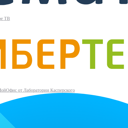
ое ТВ
ойОфис от Лаборатории Касперского