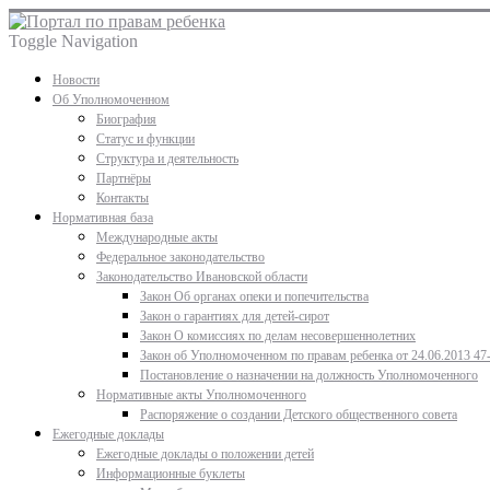
Toggle Navigation
Новости
Об Уполномоченном
Биография
Статус и функции
Структура и деятельность
Партнёры
Контакты
Нормативная база
Международные акты
Федеральное законодательство
Законодательство Ивановской области
Закон Об органах опеки и попечительства
Закон о гарантиях для детей-сирот
Закон О комиссиях по делам несовершеннолетних
Закон об Уполномоченном по правам ребенка от 24.06.2013 47
Постановление о назначении на должность Уполномоченного
Нормативные акты Уполномоченного
Распоряжение о создании Детского общественного совета
Ежегодные доклады
Ежегодные доклады о положении детей
Информационные буклеты