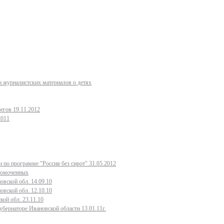
 журналистских материалов о детях
егов 19.11.2012
2011
 по программе "Россия без сирот" 31.05.2012
лномоченных
овской обл. 14.09.10
овской обл. 12.10.10
кой обл. 23.11.10
бернаторе Ивановской области 13.01.11г.