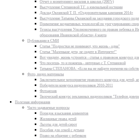
Отчет о мониторинге насилия в школах (2007г)
Выступление Степановой Т.Г. о ювенальной юстиции
Доклад Океанской Т. П. «Оздоровительная кампания 2014»
Выступление Татьяны Океанской на заседании городского родит
Применение медиативных технологий по урегулированию спор
Тезисы выступления Уполномоченного по правам ребенка в Ив
образования Ивановской области» 4 марта
Публикации в СМИ
Статья "Подростки не понимают, что жизнь - одна"
Статья "Маленькие дети, не сидите в Интернете!"
Вот увидите, жизнь устроится - статья о правовом конкурсе д
Что посеешь, то и пожнешь - интервью с Т. Степановой
Татьяна СТЕПАНОВА: «Если вы не найдете времени на собстве
Фото, видео материалы
Заключительное мероприятие правового конкурса для детей, ап
Победители конкурса видеороликов 2010-2011
Фотоархив
Творческий конкурс рекламных видеороликов "Телефон довер
Полезная информация
Часто задаваемые вопросы
Порядок взыскания алиментов
Жилищные права детей
Льготы для детей-сирот
Пособия для семей с детьми
Право на общение с ребенком