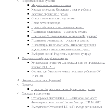
Информационные буклеты
Медиабезопасность школьников
Краткое изложение Конвенции о правах ребенка
Жестокое обращение с детьми
Опека и попечительство над детьми
Права детей-инвалидов
Права и обязанности несовершеннолетних
Позитивная дисциплина - счастливое детство
Новеллы об "Образовании в Российской Федерации"
Позитивное родительство - счастливое детство
Информационна безопасность. Этические принципы
подготовки журналистских материалов о детях
Выбираем жизнь! Родителям о детском суициде
Материалы конференций и семинаров
Конференция по итогам соц исследования по профилактике
побегов 19.11.2012
Семинар для Уполномоченных по правам ребенка в ОУ
14.01.2011
Отчеты и статистика обращений
Проекты
Проект по борьбе с жестоким обращением с детьми
Доклады, выступления
Стенограмма выступления Т.Г.Степановой на Совете
Федерации по программе "Россия без сирот" 31.05.2012
Выступление Степановой Т.Г. на IV съезде региональных