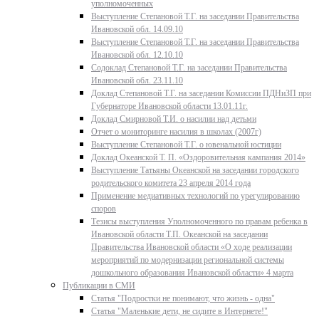
уполномоченных
Выступление Степановой Т.Г. на заседании Правительства
Ивановской обл. 14.09.10
Выступление Степановой Т.Г. на заседании Правительства
Ивановской обл. 12.10.10
Содоклад Степановой Т.Г. на заседании Правительства
Ивановской обл. 23.11.10
Доклад Степановой Т.Г. на заседании Комиссии ПДНиЗП при
Губернаторе Ивановской области 13.01.11г.
Доклад Смирновой Т.И. о насилии над детьми
Отчет о мониторинге насилия в школах (2007г)
Выступление Степановой Т.Г. о ювенальной юстиции
Доклад Океанской Т. П. «Оздоровительная кампания 2014»
Выступление Татьяны Океанской на заседании городского
родительского комитета 23 апреля 2014 года
Применение медиативных технологий по урегулированию
споров
Тезисы выступления Уполномоченного по правам ребенка в
Ивановской области Т.П. Океанской на заседании
Правительства Ивановской области «О ходе реализации
мероприятий по модернизации региональной системы
дошкольного образования Ивановской области» 4 марта
Публикации в СМИ
Статья "Подростки не понимают, что жизнь - одна"
Статья "Маленькие дети, не сидите в Интернете!"