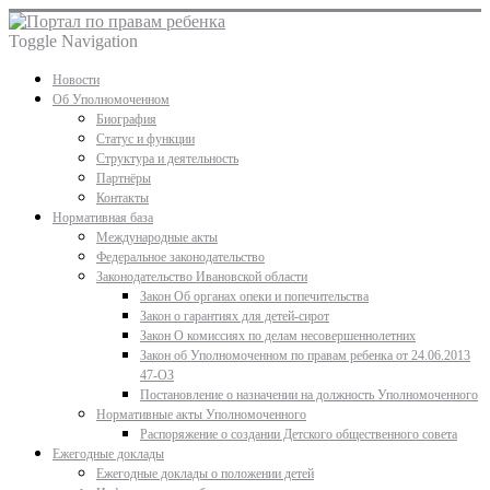
Toggle Navigation
Новости
Об Уполномоченном
Биография
Статус и функции
Структура и деятельность
Партнёры
Контакты
Нормативная база
Международные акты
Федеральное законодательство
Законодательство Ивановской области
Закон Об органах опеки и попечительства
Закон о гарантиях для детей-сирот
Закон О комиссиях по делам несовершеннолетних
Закон об Уполномоченном по правам ребенка от 24.06.2013
47-ОЗ
Постановление о назначении на должность Уполномоченного
Нормативные акты Уполномоченного
Распоряжение о создании Детского общественного совета
Ежегодные доклады
Ежегодные доклады о положении детей