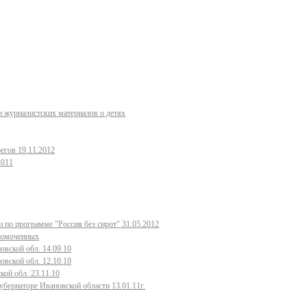
 журналистских материалов о детях
егов 19.11.2012
2011
 по программе "Россия без сирот" 31.05.2012
лномоченных
овской обл. 14.09.10
овской обл. 12.10.10
кой обл. 23.11.10
бернаторе Ивановской области 13.01.11г.