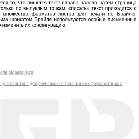
ся то, что пишется текст справа налево, затем страница
только по выпуклым точкам, «писать» текст приходится с
т множество форматов листов для печати по Брайлю,
письма шрифтом Брайля используются особые письменные
о изменить их конфигурацию.
glonass-iv.ru