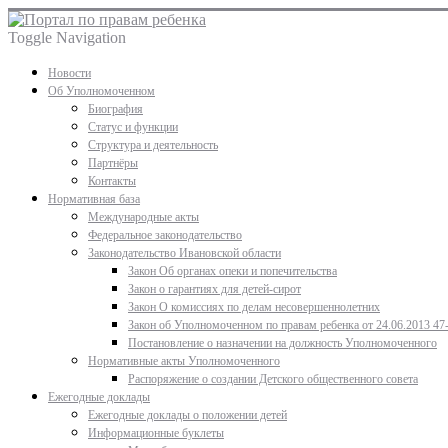
Toggle Navigation
Новости
Об Уполномоченном
Биография
Статус и функции
Структура и деятельность
Партнёры
Контакты
Нормативная база
Международные акты
Федеральное законодательство
Законодательство Ивановской области
Закон Об органах опеки и попечительства
Закон о гарантиях для детей-сирот
Закон О комиссиях по делам несовершеннолетних
Закон об Уполномоченном по правам ребенка от 24.06.2013 47
Постановление о назначении на должность Уполномоченного
Нормативные акты Уполномоченного
Распоряжение о создании Детского общественного совета
Ежегодные доклады
Ежегодные доклады о положении детей
Информационные буклеты