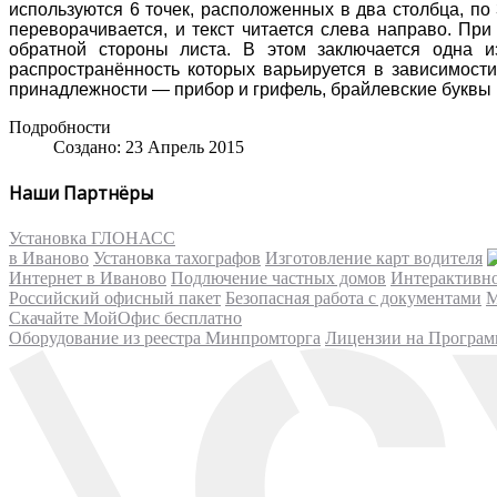
используются 6 точек, расположенных в два столбца, по
переворачивается, и текст читается слева направо. При
обратной стороны листа. В этом заключается одна 
распространённость которых варьируется в зависимост
принадлежности — прибор и грифель, брайлевские буквы 
Подробности
Создано: 23 Апрель 2015
Наши Партнёры
Установка ГЛОНАСС
в Иваново
Установка тахографов
Изготовление карт водителя
Интернет в Иваново
Подлючение частных домов
Интерактивн
Российский офисный пакет
Безопасная работа с документами
М
Скачайте МойОфис бесплатно
Оборудование из реестра Минпромторга
Лицензии на Програм