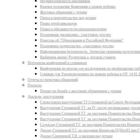
Медиабезопасность школьников
Краткое изложение Конвенции о правах ребенка
Жестокое обращение с детьми
Опека и попечительство над детьми
Права детей-инвалидов
Права и обязанности несовершеннолетних
Позитивная дисциплина - счастливое детство
Новеллы об "Образовании в Российской Федерации"
Позитивное родительство - счастливое детство
Информационна безопасность. Этические принципы подготовки
Выбираем жизнь! Родителям о детском суициде
Материалы конференций и семинаров
Конференция по итогам соц исследования по профилактике поб
Семинар для Уполномоченных по правам ребенка в ОУ 14.01.
Отчеты и статистика обращений
Проекты
Проект по борьбе с жестоким обращением с детьми
Доклады, выступления
Стенограмма выступления Т.Г.Степановой на Совете Федерации
Выступление Степановой Т.Г. на IV съезде региональных упо
Выступление Степановой Т.Г. на заседании Правительства Иван
Выступление Степановой Т.Г. на заседании Правительства Иван
Содоклад Степановой Т.Г. на заседании Правительства Ивановс
Доклад Степановой Т.Г. на заседании Комиссии ПДНиЗП при Гу
Доклад Смирновой Т.И. о насилии над детьми