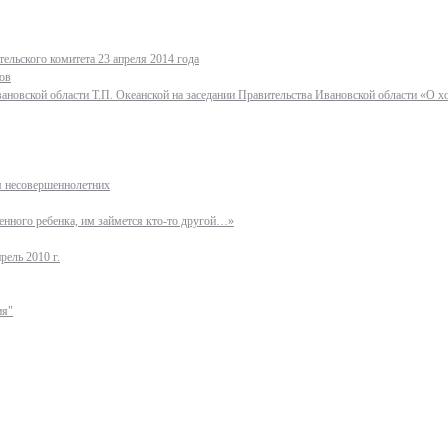
ельского комитета 23 апреля 2014 года
ов
ановской области Т.П. Океанской на заседании Правительства Ивановской области «О 
ля несовершеннолетних
нного ребенка, им займется кто-то другой…»
рель 2010 г.
ия"