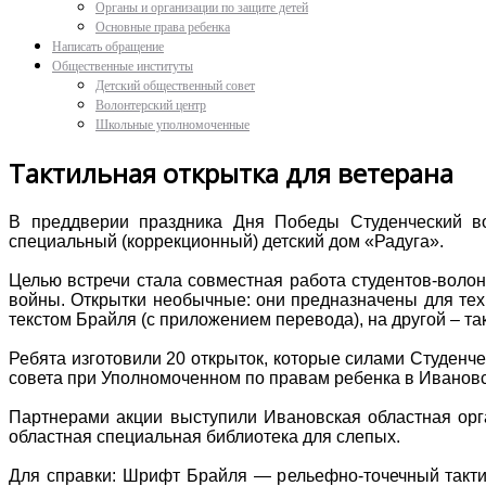
Органы и организации по защите детей
Основные права ребенка
Написать обращение
Общественные институты
Детский общественный совет
Волонтерский центр
Школьные уполномоченные
Тактильная открытка для ветерана
В преддверии праздника Дня Победы Студенческий в
специальный (коррекционный) детский дом «Радуга».
Целью встречи стала совместная работа студентов-волон
войны. Открытки необычные: они предназначены для тех
текстом Брайля (с приложением перевода), на другой – т
Ребята изготовили 20 открыток, которые силами Студенч
совета при Уполномоченном по правам ребенка в Ивановск
Партнерами акции выступили Ивановская областная орг
областная специальная библиотека для слепых.
Для справки: Шрифт Брайля — рельефно-точечный такти