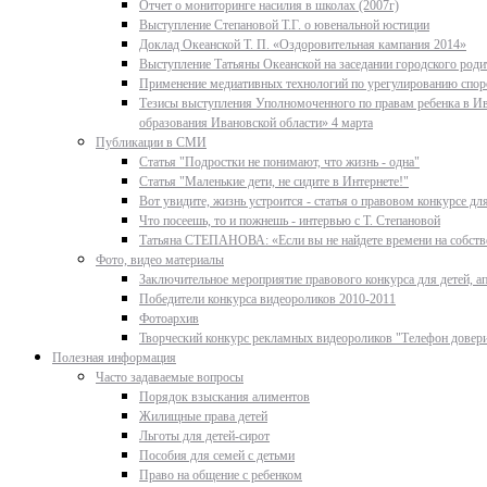
Отчет о мониторинге насилия в школах (2007г)
Выступление Степановой Т.Г. о ювенальной юстиции
Доклад Океанской Т. П. «Оздоровительная кампания 2014»
Выступление Татьяны Океанской на заседании городского родит
Применение медиативных технологий по урегулированию спор
Тезисы выступления Уполномоченного по правам ребенка в Ив
образования Ивановской области» 4 марта
Публикации в СМИ
Статья "Подростки не понимают, что жизнь - одна"
Статья "Маленькие дети, не сидите в Интернете!"
Вот увидите, жизнь устроится - статья о правовом конкурсе д
Что посеешь, то и пожнешь - интервью с Т. Степановой
Татьяна СТЕПАНОВА: «Если вы не найдете времени на собстве
Фото, видео материалы
Заключительное мероприятие правового конкурса для детей, ап
Победители конкурса видеороликов 2010-2011
Фотоархив
Творческий конкурс рекламных видеороликов "Телефон довер
Полезная информация
Часто задаваемые вопросы
Порядок взыскания алиментов
Жилищные права детей
Льготы для детей-сирот
Пособия для семей с детьми
Право на общение с ребенком