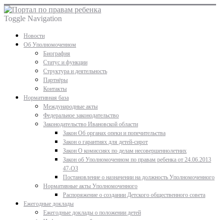
Toggle Navigation
Новости
Об Уполномоченном
Биография
Статус и функции
Структура и деятельность
Партнёры
Контакты
Нормативная база
Международные акты
Федеральное законодательство
Законодательство Ивановской области
Закон Об органах опеки и попечительства
Закон о гарантиях для детей-сирот
Закон О комиссиях по делам несовершеннолетних
Закон об Уполномоченном по правам ребенка от 24.06.2013
47-ОЗ
Постановление о назначении на должность Уполномоченного
Нормативные акты Уполномоченного
Распоряжение о создании Детского общественного совета
Ежегодные доклады
Ежегодные доклады о положении детей