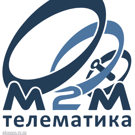
glonass-iv.ru