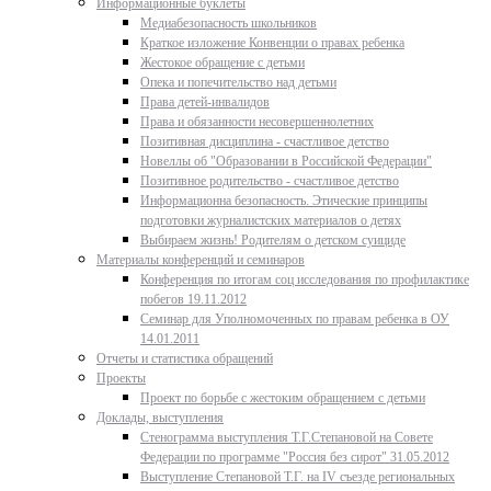
Информационные буклеты
Медиабезопасность школьников
Краткое изложение Конвенции о правах ребенка
Жестокое обращение с детьми
Опека и попечительство над детьми
Права детей-инвалидов
Права и обязанности несовершеннолетних
Позитивная дисциплина - счастливое детство
Новеллы об "Образовании в Российской Федерации"
Позитивное родительство - счастливое детство
Информационна безопасность. Этические принципы
подготовки журналистских материалов о детях
Выбираем жизнь! Родителям о детском суициде
Материалы конференций и семинаров
Конференция по итогам соц исследования по профилактике
побегов 19.11.2012
Семинар для Уполномоченных по правам ребенка в ОУ
14.01.2011
Отчеты и статистика обращений
Проекты
Проект по борьбе с жестоким обращением с детьми
Доклады, выступления
Стенограмма выступления Т.Г.Степановой на Совете
Федерации по программе "Россия без сирот" 31.05.2012
Выступление Степановой Т.Г. на IV съезде региональных