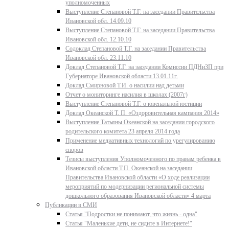
уполномоченных
Выступление Степановой Т.Г. на заседании Правительства
Ивановской обл. 14.09.10
Выступление Степановой Т.Г. на заседании Правительства
Ивановской обл. 12.10.10
Содоклад Степановой Т.Г. на заседании Правительства
Ивановской обл. 23.11.10
Доклад Степановой Т.Г. на заседании Комиссии ПДНиЗП при
Губернаторе Ивановской области 13.01.11г.
Доклад Смирновой Т.И. о насилии над детьми
Отчет о мониторинге насилия в школах (2007г)
Выступление Степановой Т.Г. о ювенальной юстиции
Доклад Океанской Т. П. «Оздоровительная кампания 2014»
Выступление Татьяны Океанской на заседании городского
родительского комитета 23 апреля 2014 года
Применение медиативных технологий по урегулированию
споров
Тезисы выступления Уполномоченного по правам ребенка в
Ивановской области Т.П. Океанской на заседании
Правительства Ивановской области «О ходе реализации
мероприятий по модернизации региональной системы
дошкольного образования Ивановской области» 4 марта
Публикации в СМИ
Статья "Подростки не понимают, что жизнь - одна"
Статья "Маленькие дети, не сидите в Интернете!"