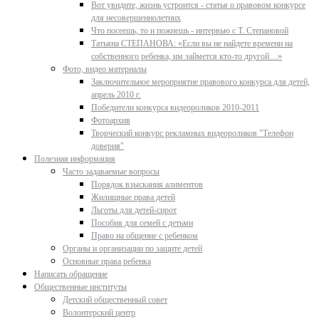
Вот увидите, жизнь устроится - статья о правовом конкурсе
для несовершеннолетних
Что посеешь, то и пожнешь - интервью с Т. Степановой
Татьяна СТЕПАНОВА: «Если вы не найдете времени на
собственного ребенка, им займется кто-то другой…»
Фото, видео материалы
Заключительное мероприятие правового конкурса для детей,
апрель 2010 г.
Победители конкурса видеороликов 2010-2011
Фотоархив
Творческий конкурс рекламных видеороликов "Телефон
доверия"
Полезная информация
Часто задаваемые вопросы
Порядок взыскания алиментов
Жилищные права детей
Льготы для детей-сирот
Пособия для семей с детьми
Право на общение с ребенком
Органы и организации по защите детей
Основные права ребенка
Написать обращение
Общественные институты
Детский общественный совет
Волонтерский центр