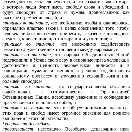
возмущают совесть человечества, и что создание такого мира,
в котором люди будут иметь свободу слова и убеждений и
будут свободны от страха и нужды, провозглашено как
высокое стремление людей; и
принимая во внимание
, что необходимо, чтобы права человека
охранялись властью закона в целях обеспечения того, чтобы
человек не был вынужден прибегать, в качестве последнего
средства, к восстанию против тирании и угнетения; и
принимая во внимание
, что необходимо содействовать
развитию дружественных отношений между народами; и
принимая во внимание
, что народы Объединенных Наций
подтвердили в Уставе свою веру в основные права человека, в
достоинство и ценность человеческой личности и в
равноправие мужчин и женщин и решили содействовать
социальному прогрессу и улучшению условий жизни при
большей свободе; и
принимая во внимание
, что государства-члены обязались
содействовать, в сотрудничестве с Организацией
Объединенных Наций, всеобщему уважению и соблюдению
прав человека и основных свобод; и
принимая во внимание
, что всеобщее понимание характера
этих прав и свобод имеет огромное значение для полного
выполнения этого обязательства,
Генеральная Ассамблея
,
провозглашает
настоящую Всеобщую декларацию прав