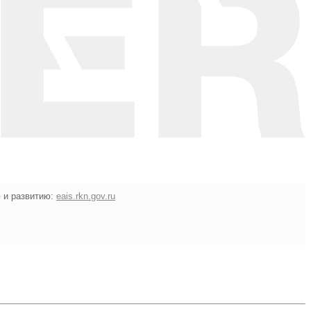
 и развитию:
eais.rkn.gov.ru