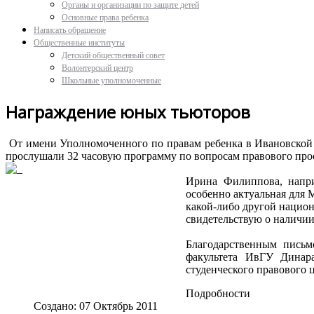
Органы и организации по защите детей
Основные права ребенка
Написать обращение
Общественные институты
Детский общественный совет
Волонтерский центр
Школьные уполномоченные
Награждение юных тьюторов
От имени Уполномоченного по правам ребенка в Ивановской о
прослушали 32 часовую программу по вопросам правового про
Ирина Филиппова, напри
особенно актуальная для 
какой-либо другой национ
свидетельствую о наличии
Благодарственным письм
факультета ИвГУ Динара
студенческого правового 
Подробности
Создано: 07 Октябрь 2011