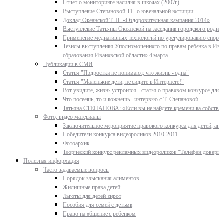
Отчет о мониторинге насилия в школах (2007г)
Выступление Степановой Т.Г. о ювенальной юстиции
Доклад Океанской Т. П. «Оздоровительная кампания 2014»
Выступление Татьяны Океанской на заседании городского родит
Применение медиативных технологий по урегулированию спор
Тезисы выступления Уполномоченного по правам ребенка в Ив
образования Ивановской области» 4 марта
Публикации в СМИ
Статья "Подростки не понимают, что жизнь - одна"
Статья "Маленькие дети, не сидите в Интернете!"
Вот увидите, жизнь устроится - статья о правовом конкурсе д
Что посеешь, то и пожнешь - интервью с Т. Степановой
Татьяна СТЕПАНОВА: «Если вы не найдете времени на собстве
Фото, видео материалы
Заключительное мероприятие правового конкурса для детей, ап
Победители конкурса видеороликов 2010-2011
Фотоархив
Творческий конкурс рекламных видеороликов "Телефон довер
Полезная информация
Часто задаваемые вопросы
Порядок взыскания алиментов
Жилищные права детей
Льготы для детей-сирот
Пособия для семей с детьми
Право на общение с ребенком