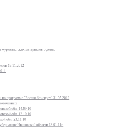
 журналистских материалов о детях
егов 19.11.2012
2011
 по программе "Россия без сирот" 31.05.2012
лномоченных
овской обл. 14.09.10
овской обл. 12.10.10
кой обл. 23.11.10
бернаторе Ивановской области 13.01.11г.