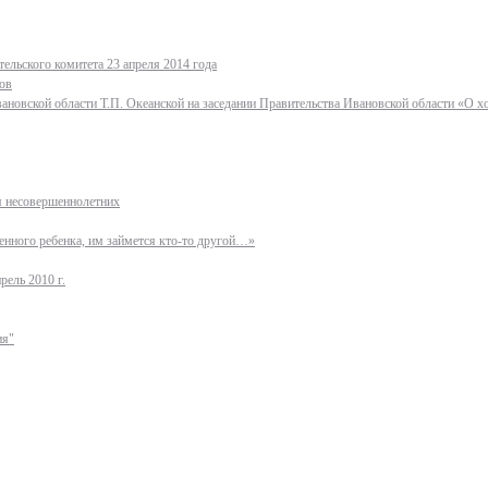
ельского комитета 23 апреля 2014 года
ов
ановской области Т.П. Океанской на заседании Правительства Ивановской области «О 
ля несовершеннолетних
нного ребенка, им займется кто-то другой…»
рель 2010 г.
ия"