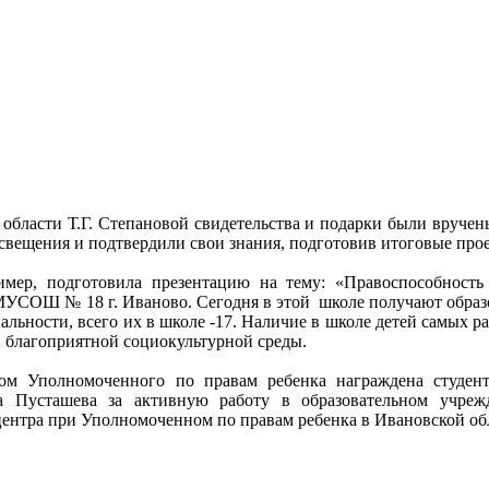
бласти Т.Г. Степановой свидетельства и подарки были вручен
свещения и подтвердили свои знания, подготовив итоговые пр
мер, подготовила презентацию на тему: «Правоспособность
МУСОШ № 18 г. Иваново. Сегодня в этой школе получают образо
альности, всего их в школе -17. Наличие в школе детей самых 
 благоприятной социокультурной среды.
ом Уполномоченного по правам ребенка награждена студент
 Пусташева за активную работу в образовательном учрежд
центра при Уполномоченном по правам ребенка в Ивановской об