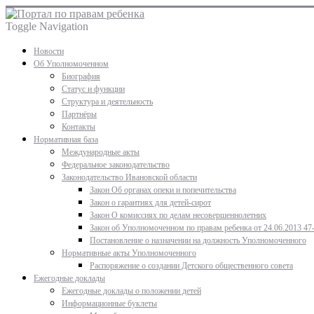
Toggle Navigation
Новости
Об Уполномоченном
Биография
Статус и функции
Структура и деятельность
Партнёры
Контакты
Нормативная база
Международные акты
Федеральное законодательство
Законодательство Ивановской области
Закон Об органах опеки и попечительства
Закон о гарантиях для детей-сирот
Закон О комиссиях по делам несовершеннолетних
Закон об Уполномоченном по правам ребенка от 24.06.2013 47
Постановление о назначении на должность Уполномоченного
Нормативные акты Уполномоченного
Распоряжение о создании Детского общественного совета
Ежегодные доклады
Ежегодные доклады о положении детей
Информационные буклеты