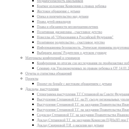
Медиабезопасность школьников
Краткое изложение Конвенции о правах ребенка
Жестокое обращение с детьми
Опека и попечительство над детьми
Права детей-инвалидов
Права и обязанности несовершеннолетних
Позитивная дисциплина - счастливое детство
Новеллы об "Образовании в Российской Федерации"
Позитивное родительство - счастливое детство
Информационна безопасность. Этические принципы подготовки
Выбираем жизнь! Родителям о детском суициде
Материалы конференций и семинаров
Конференция по итогам соц исследования по профилактике поб
Семинар для Уполномоченных по правам ребенка в ОУ 14.01.
Отчеты и статистика обращений
Проекты
Проект по борьбе с жестоким обращением с детьми
Доклады, выступления
Стенограмма выступления Т.Г.Степановой на Совете Федерации
Выступление Степановой Т.Г. на IV съезде региональных упо
Выступление Степановой Т.Г. на заседании Правительства Иван
Выступление Степановой Т.Г. на заседании Правительства Иван
Содоклад Степановой Т.Г. на заседании Правительства Ивановс
Доклад Степановой Т.Г. на заседании Комиссии ПДНиЗП при Гу
Доклад Смирновой Т.И. о насилии над детьми