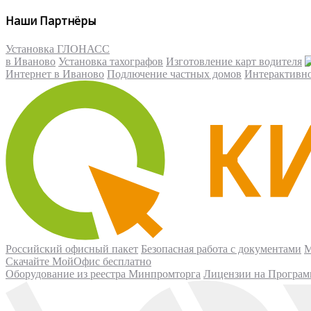
Наши Партнёры
Установка ГЛОНАСС
в Иваново
Установка тахографов
Изготовление карт водителя
Интернет в Иваново
Подлючение частных домов
Интерактивн
Российский офисный пакет
Безопасная работа с документами
М
Скачайте МойОфис бесплатно
Оборудование из реестра Минпромторга
Лицензии на Програм