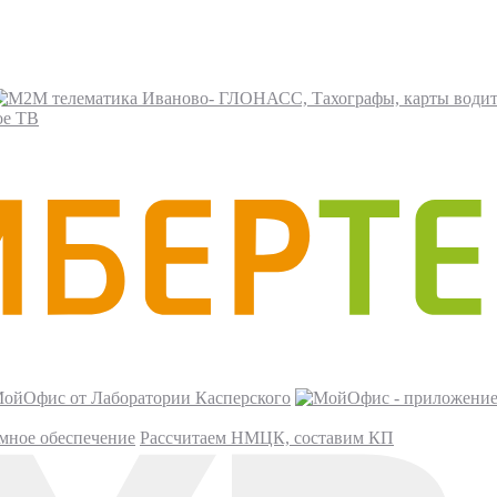
ое ТВ
ойОфис от Лаборатории Касперского
мное обеспечение
Рассчитаем НМЦК, составим КП