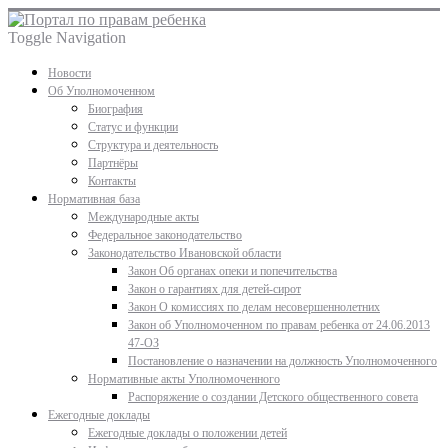
Toggle Navigation
Новости
Об Уполномоченном
Биография
Статус и функции
Структура и деятельность
Партнёры
Контакты
Нормативная база
Международные акты
Федеральное законодательство
Законодательство Ивановской области
Закон Об органах опеки и попечительства
Закон о гарантиях для детей-сирот
Закон О комиссиях по делам несовершеннолетних
Закон об Уполномоченном по правам ребенка от 24.06.2013
47-ОЗ
Постановление о назначении на должность Уполномоченного
Нормативные акты Уполномоченного
Распоряжение о создании Детского общественного совета
Ежегодные доклады
Ежегодные доклады о положении детей