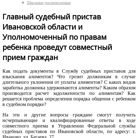
Школьные уполномоченные
Главный судебный пристав
Ивановской области и
Уполномоченный по правам
ребенка проведут совместный
прием граждан
Как
подать
документы
в
Службу
судебных
приставов
для
взыскания
алиментов
? Что
грозит
должникам
в
случае
длительного
уклонения
от
уплаты
алиментов
? С
каких
видов
заработка
должника
удерживаются
алименты
?
Каким
образом
производится
расчет
задолженности
по
алиментам
? Как
решается
проблема
определения
порядка
общения
с
ребенком
в
судебном
порядке
?
На
эти и
другие
вопросы
граждане
смогут
получить
исчерпывающие
и
квалифицированные
ответы
в
ходе
совместного
приема
в
Управлении
Федеральной
службы
судебных
приставов
по
Ивановской
области
,
по
адресу
: г.
Иваново
,
ул
.
Багаева
, 27.