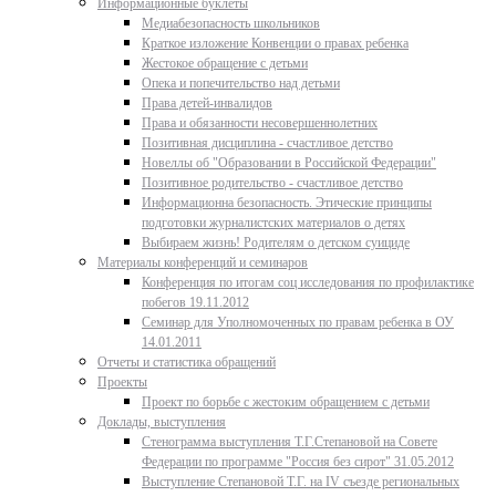
Информационные буклеты
Медиабезопасность школьников
Краткое изложение Конвенции о правах ребенка
Жестокое обращение с детьми
Опека и попечительство над детьми
Права детей-инвалидов
Права и обязанности несовершеннолетних
Позитивная дисциплина - счастливое детство
Новеллы об "Образовании в Российской Федерации"
Позитивное родительство - счастливое детство
Информационна безопасность. Этические принципы
подготовки журналистских материалов о детях
Выбираем жизнь! Родителям о детском суициде
Материалы конференций и семинаров
Конференция по итогам соц исследования по профилактике
побегов 19.11.2012
Семинар для Уполномоченных по правам ребенка в ОУ
14.01.2011
Отчеты и статистика обращений
Проекты
Проект по борьбе с жестоким обращением с детьми
Доклады, выступления
Стенограмма выступления Т.Г.Степановой на Совете
Федерации по программе "Россия без сирот" 31.05.2012
Выступление Степановой Т.Г. на IV съезде региональных