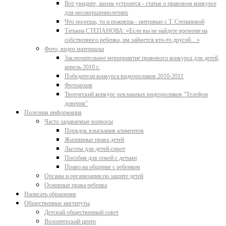
Вот увидите, жизнь устроится - статья о правовом конкурсе
для несовершеннолетних
Что посеешь, то и пожнешь - интервью с Т. Степановой
Татьяна СТЕПАНОВА: «Если вы не найдете времени на
собственного ребенка, им займется кто-то другой…»
Фото, видео материалы
Заключительное мероприятие правового конкурса для детей,
апрель 2010 г.
Победители конкурса видеороликов 2010-2011
Фотоархив
Творческий конкурс рекламных видеороликов "Телефон
доверия"
Полезная информация
Часто задаваемые вопросы
Порядок взыскания алиментов
Жилищные права детей
Льготы для детей-сирот
Пособия для семей с детьми
Право на общение с ребенком
Органы и организации по защите детей
Основные права ребенка
Написать обращение
Общественные институты
Детский общественный совет
Волонтерский центр