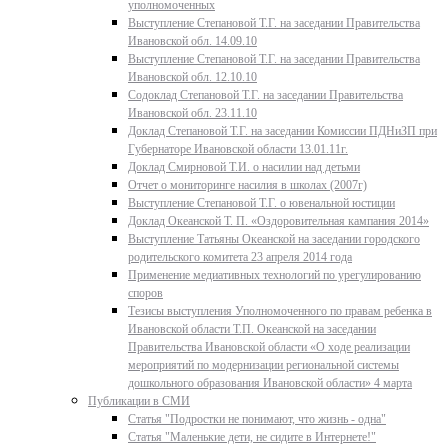
уполномоченных
Выступление Степановой Т.Г. на заседании Правительства
Ивановской обл. 14.09.10
Выступление Степановой Т.Г. на заседании Правительства
Ивановской обл. 12.10.10
Содоклад Степановой Т.Г. на заседании Правительства
Ивановской обл. 23.11.10
Доклад Степановой Т.Г. на заседании Комиссии ПДНиЗП при
Губернаторе Ивановской области 13.01.11г.
Доклад Смирновой Т.И. о насилии над детьми
Отчет о мониторинге насилия в школах (2007г)
Выступление Степановой Т.Г. о ювенальной юстиции
Доклад Океанской Т. П. «Оздоровительная кампания 2014»
Выступление Татьяны Океанской на заседании городского
родительского комитета 23 апреля 2014 года
Применение медиативных технологий по урегулированию
споров
Тезисы выступления Уполномоченного по правам ребенка в
Ивановской области Т.П. Океанской на заседании
Правительства Ивановской области «О ходе реализации
мероприятий по модернизации региональной системы
дошкольного образования Ивановской области» 4 марта
Публикации в СМИ
Статья "Подростки не понимают, что жизнь - одна"
Статья "Маленькие дети, не сидите в Интернете!"