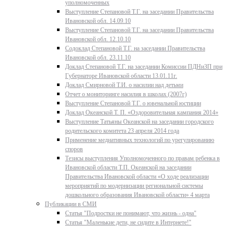
уполномоченных
Выступление Степановой Т.Г. на заседании Правительства
Ивановской обл. 14.09.10
Выступление Степановой Т.Г. на заседании Правительства
Ивановской обл. 12.10.10
Содоклад Степановой Т.Г. на заседании Правительства
Ивановской обл. 23.11.10
Доклад Степановой Т.Г. на заседании Комиссии ПДНиЗП при
Губернаторе Ивановской области 13.01.11г.
Доклад Смирновой Т.И. о насилии над детьми
Отчет о мониторинге насилия в школах (2007г)
Выступление Степановой Т.Г. о ювенальной юстиции
Доклад Океанской Т. П. «Оздоровительная кампания 2014»
Выступление Татьяны Океанской на заседании городского
родительского комитета 23 апреля 2014 года
Применение медиативных технологий по урегулированию
споров
Тезисы выступления Уполномоченного по правам ребенка в
Ивановской области Т.П. Океанской на заседании
Правительства Ивановской области «О ходе реализации
мероприятий по модернизации региональной системы
дошкольного образования Ивановской области» 4 марта
Публикации в СМИ
Статья "Подростки не понимают, что жизнь - одна"
Статья "Маленькие дети, не сидите в Интернете!"