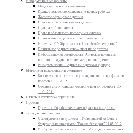
Информационные буклеты
Медиабезопасность школьников
Краткое изложение Конвенции о правах ребенка
Жестокое обращение с детьми
Опека и попечительство над детьми
Права детей-инвалидов
Права и обязанности несовершеннолетних
Позитивная дисциплина - счастливое детство
Новеллы об "Образовании в Российской Федерации"
Позитивное родительство - счастливое детство
Информационна безопасность. Этические принципы
подготовки журналистских материалов о детях
Выбираем жизнь! Родителям о детском суициде
Материалы конференций и семинаров
Конференция по итогам соц исследования по профилактике
побегов 19.11.2012
Семинар для Уполномоченных по правам ребенка в ОУ
14.01.2011
Отчеты и статистика обращений
Проекты
Проект по борьбе с жестоким обращением с детьми
Доклады, выступления
Стенограмма выступления Т.Г.Степановой на Совете
Федерации по программе "Россия без сирот" 31.05.2012
Выступление Степановой Т.Г. на IV съезде региональных