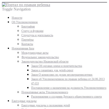
Toggle Navigation
Новости
Об Уполномоченном
Биография
Статус и функции
Структура и деятельность
Партнёры
Контакты
Нормативная база
Международные акты
Федеральное законодательство
Законодательство Ивановской области
Закон Об органах опеки и попечительства
Закон о гарантиях для детей-сирот
Закон О комиссиях по делам несовершеннолетних
Закон об Уполномоченном по правам ребенка от 24.06.2013
47-ОЗ
Постановление о назначении на должность Уполномоченного
Нормативные акты Уполномоченного
Распоряжение о создании Детского общественного совета
Ежегодные доклады
Ежегодные доклады о положении детей