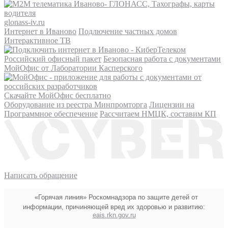
glonass-iv.ru
Интернет в Иваново
Подлючение частных домов
Интерактивное ТВ
Российский офисный пакет
Безопасная работа с документами
МойОфис от Лаборатории Касперского
Скачайте МойОфис бесплатно
Оборудование из реестра Минпромторга
Лицензии на
Программное обеспечение
Рассчитаем НМЦК, составим КП
Написать обращение
«Горячая линия» Роскомнадзора по защите детей от
информации, причиняющей вред их здоровью и развитию:
eais.rkn.gov.ru