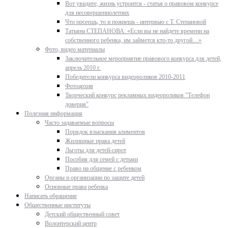
Вот увидите, жизнь устроится - статья о правовом конкурсе
для несовершеннолетних
Что посеешь, то и пожнешь - интервью с Т. Степановой
Татьяна СТЕПАНОВА: «Если вы не найдете времени на
собственного ребенка, им займется кто-то другой…»
Фото, видео материалы
Заключительное мероприятие правового конкурса для детей,
апрель 2010 г.
Победители конкурса видеороликов 2010-2011
Фотоархив
Творческий конкурс рекламных видеороликов "Телефон
доверия"
Полезная информация
Часто задаваемые вопросы
Порядок взыскания алиментов
Жилищные права детей
Льготы для детей-сирот
Пособия для семей с детьми
Право на общение с ребенком
Органы и организации по защите детей
Основные права ребенка
Написать обращение
Общественные институты
Детский общественный совет
Волонтерский центр