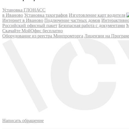
Установка ГЛОНАСС
в Иваново
Установка тахографов
Изготовление карт водителя
Интернет в Иваново
Подлючение частных домов
Интерактивн
Российский офисный пакет
Безопасная работа с документами
М
Скачайте МойОфис бесплатно
Оборудование из реестра Минпромторга
Лицензии на Програм
Написать обращение