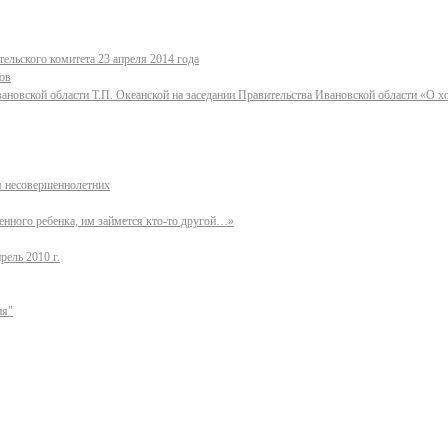
ельского комитета 23 апреля 2014 года
ов
ановской области Т.П. Океанской на заседании Правительства Ивановской области «О 
ля несовершеннолетних
нного ребенка, им займется кто-то другой…»
рель 2010 г.
ия"