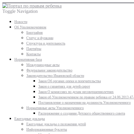
Toggle Navigation
Новости
Об Уполномоченном
Биография
Статус и функции
Структура и деятельность
Партнёры
Контакты
Нормативная база
Международные акты
Федеральное законодательство
Законодательство Ивановской области
Закон Об органах опеки и попечительства
Закон о гарантиях для детей-сирот
Закон О комиссиях по делам несовершеннолетних
Закон об Уполномоченном по правам ребенка от 24.06.2013 47
Постановление о назначении на должность Уполномоченного
Нормативные акты Уполномоченного
Распоряжение о создании Детского общественного совета
Ежегодные доклады
Ежегодные доклады о положении детей
Информационные буклеты