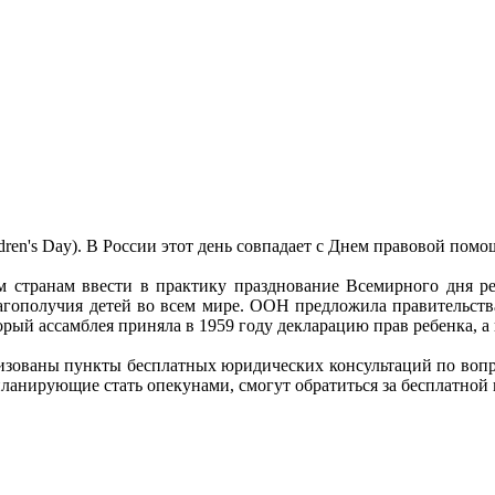
dren's Day). В
России
этот
день
совпадает
с Днем
правовой
помо
м
странам
ввести
в
практику
празднование
Всемирного
дня р
агополучия
детей
во
всем
мире
. ООН
предложила
правительст
орый
ассамблея
приняла
в 1959
году
декларацию
прав
ребенка, а
изованы
пункты
бесплатных
юридических
консультаций
по
воп
планирующие
стать
опекунами
,
смогут
обратиться
за
бесплатной