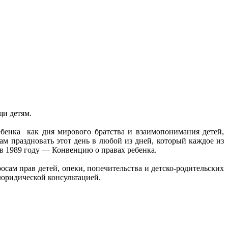
щи
детям
.
ебенка как дня
мирового
братства
и
взаимопонимания
детей,
вам
праздновать
этот
день
в
любой
из
дней
,
который
каждое
из
 в 1989
году
—
Конвенцию
о правах ребенка.
росам
прав
детей,
опеки
,
попечительства
и
детско-родительских
юридической
консультацией
.