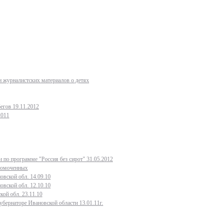
 журналистских материалов о детях
егов 19.11.2012
2011
 по программе "Россия без сирот" 31.05.2012
лномоченных
овской обл. 14.09.10
овской обл. 12.10.10
кой обл. 23.11.10
бернаторе Ивановской области 13.01.11г.