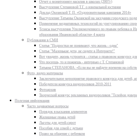
Отчет о мониторинге насилия в школах (2007г)
Выступление Степановой Т.Г. о ювенальной юстиции
Доклад Океанской Т. П. «Оздоровительная кампания 2014»
Выступление Татьяны Океанской на заседании городского родит
Применение медиативных технологий по урегулированию спор
Тезисы выступления Уполномоченного по правам ребенка в Ив
образования Ивановской области» 4 марта
Публикации в СМИ
Статья "Подростки не понимают, что жизнь - одна"
Статья "Маленькие дети, не сидите в Интернете!"
Вот увидите, жизнь устроится - статья о правовом конкурсе д
Что посеешь, то и пожнешь - интервью с Т. Степановой
Татьяна СТЕПАНОВА: «Если вы не найдете времени на собстве
Фото, видео материалы
Заключительное мероприятие правового конкурса для детей, ап
Победители конкурса видеороликов 2010-2011
Фотоархив
Творческий конкурс рекламных видеороликов "Телефон довер
Полезная информация
Часто задаваемые вопросы
Порядок взыскания алиментов
Жилищные права детей
Льготы для детей-сирот
Пособия для семей с детьми
Право на общение с ребенком