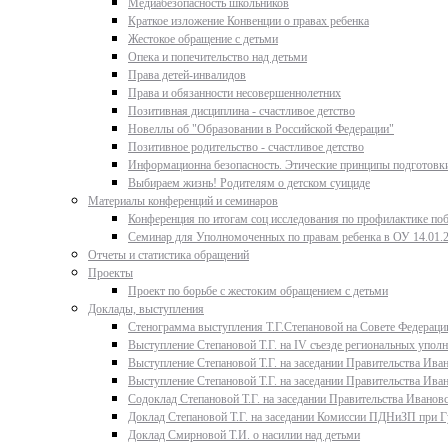
Медиабезопасность школьников
Краткое изложение Конвенции о правах ребенка
Жестокое обращение с детьми
Опека и попечительство над детьми
Права детей-инвалидов
Права и обязанности несовершеннолетних
Позитивная дисциплина - счастливое детство
Новеллы об "Образовании в Российской Федерации"
Позитивное родительство - счастливое детство
Информационна безопасность. Этические принципы подготовки
Выбираем жизнь! Родителям о детском суициде
Материалы конференций и семинаров
Конференция по итогам соц исследования по профилактике поб
Семинар для Уполномоченных по правам ребенка в ОУ 14.01.
Отчеты и статистика обращений
Проекты
Проект по борьбе с жестоким обращением с детьми
Доклады, выступления
Стенограмма выступления Т.Г.Степановой на Совете Федерации
Выступление Степановой Т.Г. на IV съезде региональных упо
Выступление Степановой Т.Г. на заседании Правительства Иван
Выступление Степановой Т.Г. на заседании Правительства Иван
Содоклад Степановой Т.Г. на заседании Правительства Ивановс
Доклад Степановой Т.Г. на заседании Комиссии ПДНиЗП при Гу
Доклад Смирновой Т.И. о насилии над детьми