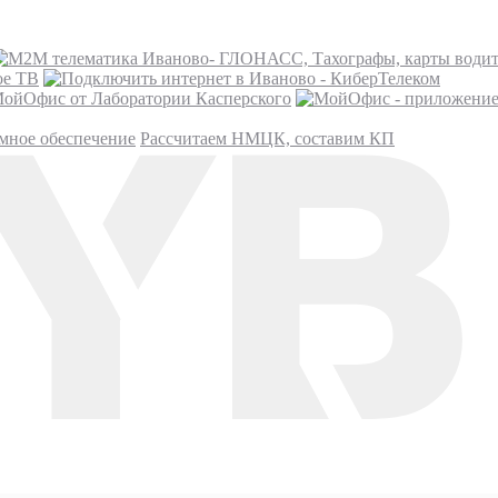
ое ТВ
ойОфис от Лаборатории Касперского
мное обеспечение
Рассчитаем НМЦК, составим КП