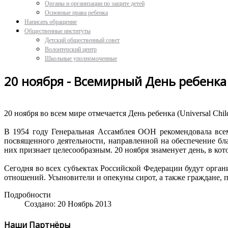
Органы и организации по защите детей
Основные права ребенка
Написать обращение
Общественные институты
Детский общественный совет
Волонтерский центр
Школьные уполномоченные
20 ноября - Всемирный День ребенка
20
ноября
во
всем
мире
отмечается
День
ребенка (Universal Chil
В 1954
году
Генеральная
Ассамблея
ООН
рекомендовала
все
посвященного
деятельности
,
направленной
на
обеспечение
бл
них
признает
целесообразным
. 20
ноября
знаменует
день
, в
кот
Сегодня
во
всех
субъектах
Российской
Федерации
будут
орган
отношений
.
Усыновители
и
опекуны
сирот
, а
также
граждане
,
Подробности
Создано: 20 Ноябрь 2013
Наши Партнёры