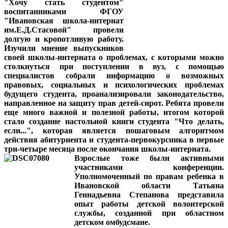
"Хочу стать студентом"
воспитанниками ФГОУ
"Ивановская школа-интернат
им.Е.Д.Стасовой" провели
долгую и кропотливую работу.
Изучили мнение выпускников
своей школы-интерната о проблемах, с которыми можно
столкнуться при поступлении в вуз, с помощью
специалистов собрали информацию о возможных
правовых, социальных и психологических проблемах
будущего студента, проанализировали законодательство,
направленное на защиту прав детей-сирот. Ребята провели
еще много важной и полезной работы, итогом которой
стало создание настольной книги студента "Что делать,
если...", которая является пошаговым алгоритмом
действия абитуриента и студента-первокурсника в первые
три-четыре месяца после окончания школы-интерната.
Взрослые тоже были активными
участниками конференции.
Уполномоченный по правам ребенка в
Ивановской области Татьяна
Геннадьевна Степанова представила
опыт работы детской волонтерской
службы, созданной при областном
детском омбудсмане.