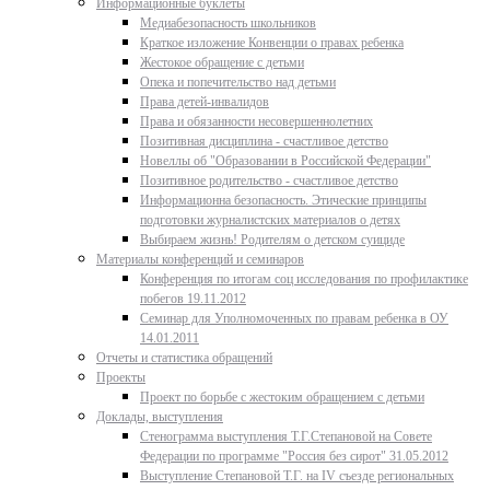
Информационные буклеты
Медиабезопасность школьников
Краткое изложение Конвенции о правах ребенка
Жестокое обращение с детьми
Опека и попечительство над детьми
Права детей-инвалидов
Права и обязанности несовершеннолетних
Позитивная дисциплина - счастливое детство
Новеллы об "Образовании в Российской Федерации"
Позитивное родительство - счастливое детство
Информационна безопасность. Этические принципы
подготовки журналистских материалов о детях
Выбираем жизнь! Родителям о детском суициде
Материалы конференций и семинаров
Конференция по итогам соц исследования по профилактике
побегов 19.11.2012
Семинар для Уполномоченных по правам ребенка в ОУ
14.01.2011
Отчеты и статистика обращений
Проекты
Проект по борьбе с жестоким обращением с детьми
Доклады, выступления
Стенограмма выступления Т.Г.Степановой на Совете
Федерации по программе "Россия без сирот" 31.05.2012
Выступление Степановой Т.Г. на IV съезде региональных