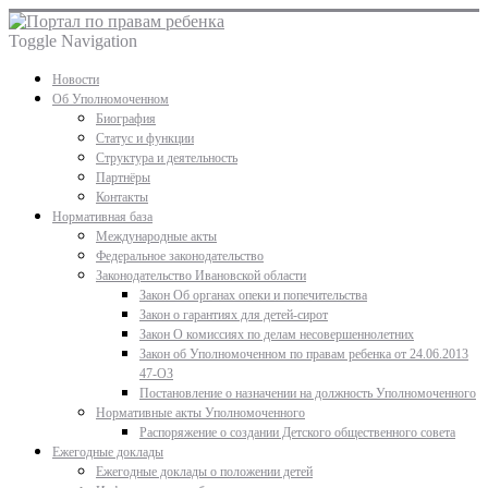
Toggle Navigation
Новости
Об Уполномоченном
Биография
Статус и функции
Структура и деятельность
Партнёры
Контакты
Нормативная база
Международные акты
Федеральное законодательство
Законодательство Ивановской области
Закон Об органах опеки и попечительства
Закон о гарантиях для детей-сирот
Закон О комиссиях по делам несовершеннолетних
Закон об Уполномоченном по правам ребенка от 24.06.2013
47-ОЗ
Постановление о назначении на должность Уполномоченного
Нормативные акты Уполномоченного
Распоряжение о создании Детского общественного совета
Ежегодные доклады
Ежегодные доклады о положении детей