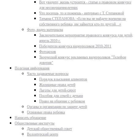
Вот увидите, жизнь устроится - статья о правовом конкурсе
для несовершеннолетних
Что посеешь, то и пожнешь - интервью с Т. Степановой
Татьяна СТЕПАНОВА: «Если вы не найдете времени на
собственного ребенка, им займется кто-то другой…»
Фото, видео материалы
Заключительное мероприятие правового конкурса для детей,
апрель 2010 г.
Победители конкурса видеороликов 2010-2011
Фотоархив
Творческий конкурс рекламных видеороликов "Телефон
доверия"
Полезная информация
Часто задаваемые вопросы
Порядок взыскания алиментов
Жилищные права детей
Льготы для детей-сирот
Пособия для семей с детьми
Право на общение с ребенком
Органы и организации по защите детей
Основные права ребенка
Написать обращение
Общественные институты
Детский общественный совет
Волонтерский центр