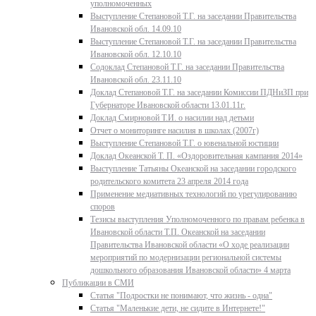
уполномоченных
Выступление Степановой Т.Г. на заседании Правительства
Ивановской обл. 14.09.10
Выступление Степановой Т.Г. на заседании Правительства
Ивановской обл. 12.10.10
Содоклад Степановой Т.Г. на заседании Правительства
Ивановской обл. 23.11.10
Доклад Степановой Т.Г. на заседании Комиссии ПДНиЗП при
Губернаторе Ивановской области 13.01.11г.
Доклад Смирновой Т.И. о насилии над детьми
Отчет о мониторинге насилия в школах (2007г)
Выступление Степановой Т.Г. о ювенальной юстиции
Доклад Океанской Т. П. «Оздоровительная кампания 2014»
Выступление Татьяны Океанской на заседании городского
родительского комитета 23 апреля 2014 года
Применение медиативных технологий по урегулированию
споров
Тезисы выступления Уполномоченного по правам ребенка в
Ивановской области Т.П. Океанской на заседании
Правительства Ивановской области «О ходе реализации
мероприятий по модернизации региональной системы
дошкольного образования Ивановской области» 4 марта
Публикации в СМИ
Статья "Подростки не понимают, что жизнь - одна"
Статья "Маленькие дети, не сидите в Интернете!"