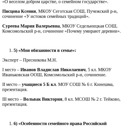
«О веселом добром царстве, о семейном государстве».
Писцова Ксения
, МКОУ Сеготская СОШ, Пучежский р-н,
сочинение «У истоков семейных традиций».
Суреева Мария Валерьевна
, МКОУ Седельницкая СОШ,
Комсомольский р-н, сочинение «Почему умирают деревни».
5)
«Мои обязанности в семье»:
Эксперт – Пресникова М.Н.
I место –
Иванов Владислав Николаевич
, 5 кл. МКОУ
Иваньковская ООШ, Комсомольский р-н, сочинение.
II место –
учащиеся 5 Б кл
. МОУ СОШ № 6 г. Кинешма,
презентация.
III место –
Вольвак Виктория
, 8 кл. МСОШ № 2 г. Тейково,
презентация.
6)
«Особенности семейного права Российской