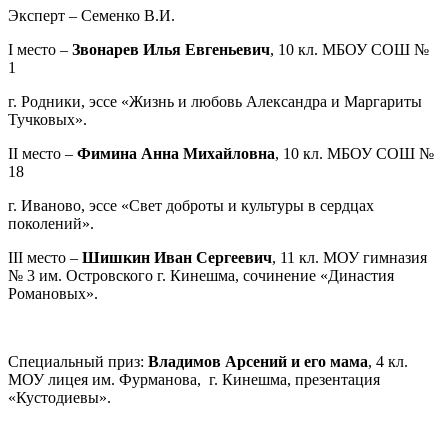
Эксперт – Семенко В.И.
I место –
Звонарев Илья Евгеньевич
, 10 кл. МБОУ СОШ №
1
г. Родники, эссе «Жизнь и любовь Александра и Маргариты
Тучковых».
II место –
Фимина Анна Михайловна
, 10 кл. МБОУ СОШ №
18
г. Иваново, эссе «Свет доброты и культуры в сердцах
поколений».
III место –
Шишкин Иван Сергеевич
, 11 кл. МОУ гимназия
№ 3 им. Островского г. Кинешма, сочинение «Династия
Романовых».
Специальный приз:
Владимов Арсений и его мама
, 4 кл.
МОУ лицея им. Фурманова, г. Кинешма, презентация
«Кустодиевы».