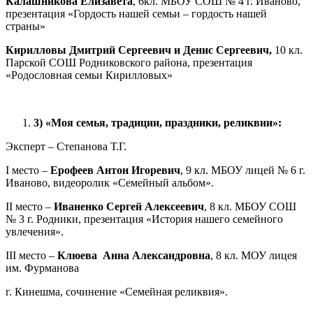
Калашникова Елизавета
, 6кл. МБОУ СОШ № 4 г. Иваново,
презентация «Гордость нашей семьи – гордость нашей
страны»
Кирилловы Дмитрий Сергеевич и Денис Сергеевич,
10 кл.
Парской СОШ Родниковского района, презентация
«Родословная семьи Кирилловых»
3)
«Моя семья, традиции, праздники, реликвии»:
Эксперт – Степанова Т.Г.
I место –
Ерофеев Антон Игоревич
, 9 кл. МБОУ лицей № 6 г.
Иваново, видеоролик «Семейный альбом».
II место –
Иваненко Сергей Алексеевич
, 8 кл. МБОУ СОШ
№ 3 г. Родники, презентация «История нашего семейного
увлечения».
III место –
Клюева Анна Александровна
, 8 кл. МОУ лицея
им. Фурманова
г. Кинешма, сочинение «Семейная реликвия».