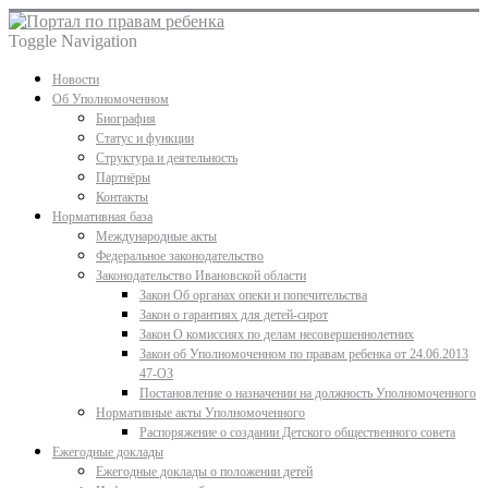
Toggle Navigation
Новости
Об Уполномоченном
Биография
Статус и функции
Структура и деятельность
Партнёры
Контакты
Нормативная база
Международные акты
Федеральное законодательство
Законодательство Ивановской области
Закон Об органах опеки и попечительства
Закон о гарантиях для детей-сирот
Закон О комиссиях по делам несовершеннолетних
Закон об Уполномоченном по правам ребенка от 24.06.2013
47-ОЗ
Постановление о назначении на должность Уполномоченного
Нормативные акты Уполномоченного
Распоряжение о создании Детского общественного совета
Ежегодные доклады
Ежегодные доклады о положении детей