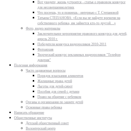
Вот увидите, жизнь устроится - статья о правовом конкурсе
для несовершеннолетних
Что посеешь, то и пожнешь - интервью с Т. Степановой
Татьяна СТЕПАНОВА: «Если вы не найдете времени на
собственного ребенка, им займется кто-то другой…»
Фото, видео материалы
Заключительное мероприятие правового конкурса для детей,
апрель 2010 г.
Победители конкурса видеороликов 2010-2011
Фотоархив
Творческий конкурс рекламных видеороликов "Телефон
доверия"
Полезная информация
Часто задаваемые вопросы
Порядок взыскания алиментов
Жилищные права детей
Льготы для детей-сирот
Пособия для семей с детьми
Право на общение с ребенком
Органы и организации по защите детей
Основные права ребенка
Написать обращение
Общественные институты
Детский общественный совет
Волонтерский центр