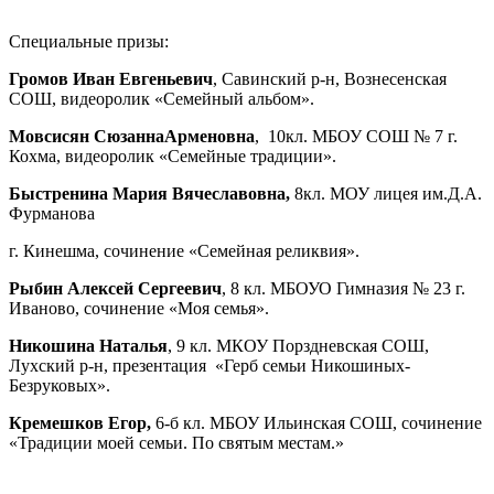
Специальные призы:
Громов Иван
Евгеньевич
, Савинский р-н, Вознесенская
СОШ, видеоролик «Семейный альбом».
Мовсисян СюзаннаАрменовна
, 10кл. МБОУ СОШ № 7 г.
Кохма, видеоролик «Семейные традиции».
Быстренина Мария Вячеславовна,
8кл. МОУ лицея им.Д.А.
Фурманова
г. Кинешма, сочинение «Семейная реликвия».
Рыбин Алексей Сергеевич
, 8 кл. МБОУО Гимназия № 23 г.
Иваново, сочинение «Моя семья».
Никошина Наталья
, 9 кл. МКОУ Порздневская СОШ,
Лухский р-н, презентация «Герб семьи Никошиных-
Безруковых».
Кремешков Егор,
6-б кл. МБОУ Ильинская СОШ, сочинение
«Традиции моей семьи. По святым местам.»