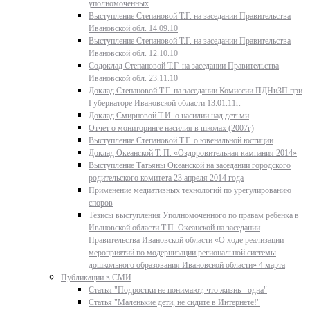
уполномоченных
Выступление Степановой Т.Г. на заседании Правительства
Ивановской обл. 14.09.10
Выступление Степановой Т.Г. на заседании Правительства
Ивановской обл. 12.10.10
Содоклад Степановой Т.Г. на заседании Правительства
Ивановской обл. 23.11.10
Доклад Степановой Т.Г. на заседании Комиссии ПДНиЗП при
Губернаторе Ивановской области 13.01.11г.
Доклад Смирновой Т.И. о насилии над детьми
Отчет о мониторинге насилия в школах (2007г)
Выступление Степановой Т.Г. о ювенальной юстиции
Доклад Океанской Т. П. «Оздоровительная кампания 2014»
Выступление Татьяны Океанской на заседании городского
родительского комитета 23 апреля 2014 года
Применение медиативных технологий по урегулированию
споров
Тезисы выступления Уполномоченного по правам ребенка в
Ивановской области Т.П. Океанской на заседании
Правительства Ивановской области «О ходе реализации
мероприятий по модернизации региональной системы
дошкольного образования Ивановской области» 4 марта
Публикации в СМИ
Статья "Подростки не понимают, что жизнь - одна"
Статья "Маленькие дети, не сидите в Интернете!"