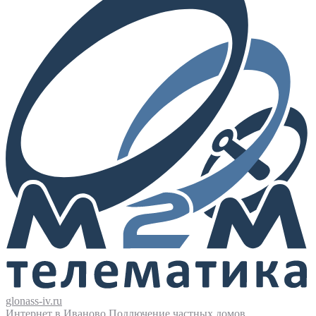
glonass-iv.ru
Интернет в Иваново
Подлючение частных домов