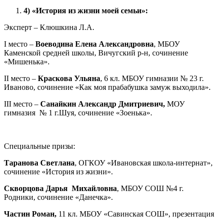
4)
«История из жизни моей семьи»:
Эксперт – Клюшкина Л.А.
I место –
Воеводина Елена Александровна
, МБОУ
Каменской средней школы, Вичугский р-н, сочинение
«Мишенька».
II место –
Краскова Ульяна
, 6 кл. МБОУ гимназии № 23 г.
Иваново, сочинение «Как моя прабабушка замуж выходила».
III место –
Санайкин Александр Дмитриевич,
МОУ
гимназия № 1 г.Шуя, сочинение «Зоенька».
Специальные призы:
Таранова Светлана
, ОГКОУ «Ивановская школа-интернат»,
сочинение «История из жизни».
Скворцова Дарья Михайловна
, МБОУ СОШ №4 г.
Родники, сочинение «Данечка».
Частин Роман,
11 кл. МБОУ «Савинская СОШ», презентация