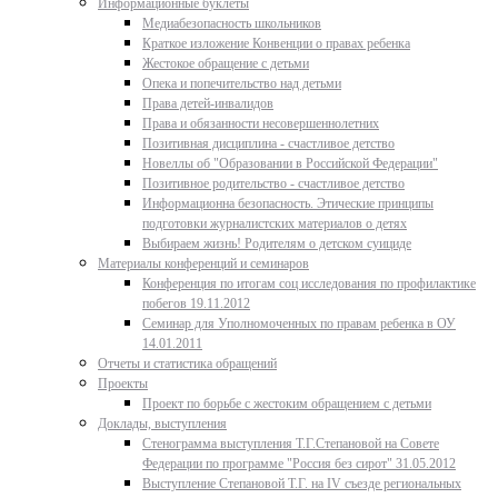
Информационные буклеты
Медиабезопасность школьников
Краткое изложение Конвенции о правах ребенка
Жестокое обращение с детьми
Опека и попечительство над детьми
Права детей-инвалидов
Права и обязанности несовершеннолетних
Позитивная дисциплина - счастливое детство
Новеллы об "Образовании в Российской Федерации"
Позитивное родительство - счастливое детство
Информационна безопасность. Этические принципы
подготовки журналистских материалов о детях
Выбираем жизнь! Родителям о детском суициде
Материалы конференций и семинаров
Конференция по итогам соц исследования по профилактике
побегов 19.11.2012
Семинар для Уполномоченных по правам ребенка в ОУ
14.01.2011
Отчеты и статистика обращений
Проекты
Проект по борьбе с жестоким обращением с детьми
Доклады, выступления
Стенограмма выступления Т.Г.Степановой на Совете
Федерации по программе "Россия без сирот" 31.05.2012
Выступление Степановой Т.Г. на IV съезде региональных