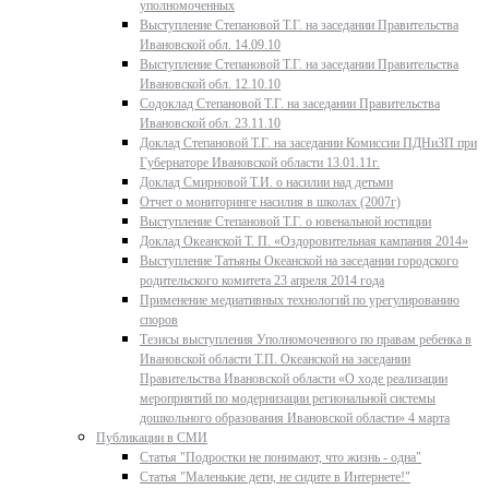
уполномоченных
Выступление Степановой Т.Г. на заседании Правительства
Ивановской обл. 14.09.10
Выступление Степановой Т.Г. на заседании Правительства
Ивановской обл. 12.10.10
Содоклад Степановой Т.Г. на заседании Правительства
Ивановской обл. 23.11.10
Доклад Степановой Т.Г. на заседании Комиссии ПДНиЗП при
Губернаторе Ивановской области 13.01.11г.
Доклад Смирновой Т.И. о насилии над детьми
Отчет о мониторинге насилия в школах (2007г)
Выступление Степановой Т.Г. о ювенальной юстиции
Доклад Океанской Т. П. «Оздоровительная кампания 2014»
Выступление Татьяны Океанской на заседании городского
родительского комитета 23 апреля 2014 года
Применение медиативных технологий по урегулированию
споров
Тезисы выступления Уполномоченного по правам ребенка в
Ивановской области Т.П. Океанской на заседании
Правительства Ивановской области «О ходе реализации
мероприятий по модернизации региональной системы
дошкольного образования Ивановской области» 4 марта
Публикации в СМИ
Статья "Подростки не понимают, что жизнь - одна"
Статья "Маленькие дети, не сидите в Интернете!"