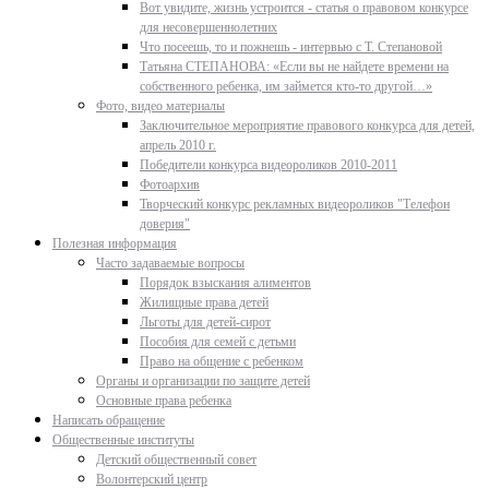
Вот увидите, жизнь устроится - статья о правовом конкурсе
для несовершеннолетних
Что посеешь, то и пожнешь - интервью с Т. Степановой
Татьяна СТЕПАНОВА: «Если вы не найдете времени на
собственного ребенка, им займется кто-то другой…»
Фото, видео материалы
Заключительное мероприятие правового конкурса для детей,
апрель 2010 г.
Победители конкурса видеороликов 2010-2011
Фотоархив
Творческий конкурс рекламных видеороликов "Телефон
доверия"
Полезная информация
Часто задаваемые вопросы
Порядок взыскания алиментов
Жилищные права детей
Льготы для детей-сирот
Пособия для семей с детьми
Право на общение с ребенком
Органы и организации по защите детей
Основные права ребенка
Написать обращение
Общественные институты
Детский общественный совет
Волонтерский центр