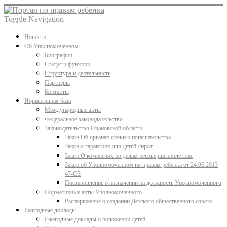
Toggle Navigation
Новости
Об Уполномоченном
Биография
Статус и функции
Структура и деятельность
Партнёры
Контакты
Нормативная база
Международные акты
Федеральное законодательство
Законодательство Ивановской области
Закон Об органах опеки и попечительства
Закон о гарантиях для детей-сирот
Закон О комиссиях по делам несовершеннолетних
Закон об Уполномоченном по правам ребенка от 24.06.2013
47-ОЗ
Постановление о назначении на должность Уполномоченного
Нормативные акты Уполномоченного
Распоряжение о создании Детского общественного совета
Ежегодные доклады
Ежегодные доклады о положении детей