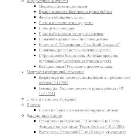
Информационные буклеты
Медиабезопасность школьников
Краткое изложение Конвенции о правах ребенка
Жестокое обращение с детьми
Опека и попечительство над детьми
Права детей-инвалидов
Права и обязанности несовершеннолетних
Позитивная дисциплина - счастливое детство
Новеллы об "Образовании в Российской Федерации"
Позитивное родительство - счастливое детство
Информационна безопасность. Этические принципы
подготовки журналистских материалов о детях
Выбираем жизнь! Родителям о детском суициде
Материалы конференций и семинаров
Конференция по итогам соц исследования по профилактике
побегов 19.11.2012
Семинар для Уполномоченных по правам ребенка в ОУ
14.01.2011
Отчеты и статистика обращений
Проекты
Проект по борьбе с жестоким обращением с детьми
Доклады, выступления
Стенограмма выступления Т.Г.Степановой на Совете
Федерации по программе "Россия без сирот" 31.05.2012
Выступление Степановой Т.Г. на IV съезде региональных