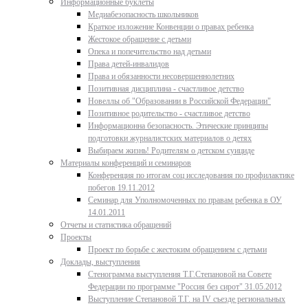
Информационные буклеты
Медиабезопасность школьников
Краткое изложение Конвенции о правах ребенка
Жестокое обращение с детьми
Опека и попечительство над детьми
Права детей-инвалидов
Права и обязанности несовершеннолетних
Позитивная дисциплина - счастливое детство
Новеллы об "Образовании в Российской Федерации"
Позитивное родительство - счастливое детство
Информационна безопасность. Этические принципы
подготовки журналистских материалов о детях
Выбираем жизнь! Родителям о детском суициде
Материалы конференций и семинаров
Конференция по итогам соц исследования по профилактике
побегов 19.11.2012
Семинар для Уполномоченных по правам ребенка в ОУ
14.01.2011
Отчеты и статистика обращений
Проекты
Проект по борьбе с жестоким обращением с детьми
Доклады, выступления
Стенограмма выступления Т.Г.Степановой на Совете
Федерации по программе "Россия без сирот" 31.05.2012
Выступление Степановой Т.Г. на IV съезде региональных