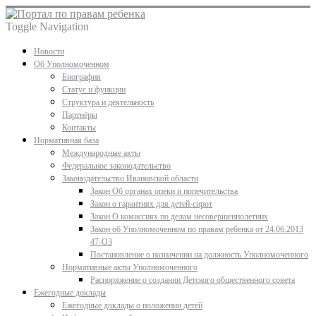
Toggle Navigation
Новости
Об Уполномоченном
Биография
Статус и функции
Структура и деятельность
Партнёры
Контакты
Нормативная база
Международные акты
Федеральное законодательство
Законодательство Ивановской области
Закон Об органах опеки и попечительства
Закон о гарантиях для детей-сирот
Закон О комиссиях по делам несовершеннолетних
Закон об Уполномоченном по правам ребенка от 24.06.2013
47-ОЗ
Постановление о назначении на должность Уполномоченного
Нормативные акты Уполномоченного
Распоряжение о создании Детского общественного совета
Ежегодные доклады
Ежегодные доклады о положении детей