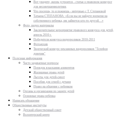
Вот увидите, жизнь устроится - статья о правовом конкурсе
для несовершеннолетних
Что посеешь, то и пожнешь - интервью с Т. Степановой
Татьяна СТЕПАНОВА: «Если вы не найдете времени на
собственного ребенка, им займется кто-то другой…»
Фото, видео материалы
Заключительное мероприятие правового конкурса для детей,
апрель 2010 г.
Победители конкурса видеороликов 2010-2011
Фотоархив
Творческий конкурс рекламных видеороликов "Телефон
доверия"
Полезная информация
Часто задаваемые вопросы
Порядок взыскания алиментов
Жилищные права детей
Льготы для детей-сирот
Пособия для семей с детьми
Право на общение с ребенком
Органы и организации по защите детей
Основные права ребенка
Написать обращение
Общественные институты
Детский общественный совет
Волонтерский центр