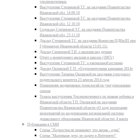
уполномоченных
Выступление Степановой Т.Г. на заседании Правительства
Ивановской обл. 14.09.10
Выступление Степановой Т.Г. на заседании Правительства
Ивановской обл. 12.10.10
Содоклад Степановой Т.Г. на заседании Правительства
Ивановской обл. 23.11.10
Доклад Степановой Т.Г. на заседании Комиссии ПДНиЗП при
Губернаторе Ивановской области 13.01.11г.
Доклад Смирновой Т.И. о насилии над детьми
Отчет о мониторинге насилия в школах (2007г)
Выступление Степановой Т.Г. о ювенальной юстиции
Доклад Океанской Т. П. «Оздоровительная кампания 2014»
Выступление Татьяны Океанской на заседании городского
родительского комитета 23 апреля 2014 года
Применение медиативных технологий по урегулированию
споров
Тезисы выступления Уполномоченного по правам ребенка в
Ивановской области Т.П. Океанской на заседании
Правительства Ивановской области «О ходе реализации
мероприятий по модернизации региональной системы
дошкольного образования Ивановской области» 4 марта
Публикации в СМИ
Статья "Подростки не понимают, что жизнь - одна"
Статья "Маленькие дети, не сидите в Интернете!"