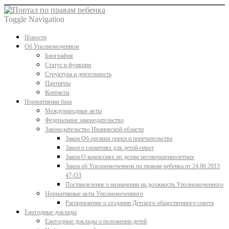
Toggle Navigation
Новости
Об Уполномоченном
Биография
Статус и функции
Структура и деятельность
Партнёры
Контакты
Нормативная база
Международные акты
Федеральное законодательство
Законодательство Ивановской области
Закон Об органах опеки и попечительства
Закон о гарантиях для детей-сирот
Закон О комиссиях по делам несовершеннолетних
Закон об Уполномоченном по правам ребенка от 24.06.2013
47-ОЗ
Постановление о назначении на должность Уполномоченного
Нормативные акты Уполномоченного
Распоряжение о создании Детского общественного совета
Ежегодные доклады
Ежегодные доклады о положении детей