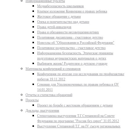
Информационные буклеты
Медиабезопасность школьников
Краткое изложение Конвенции о правах ребенка
Жестокое обращение с детьми
Опека и попечительство над детьми
Права детей-инвалидов
Права и обязанности несовершеннолетних
Позитивная дисциплина - счастливое детство
Новеллы об "Образовании в Российской Федерации"
Позитивное родительство - счастливое детство
Информационна безопасность. Этические принципы
подготовки журналистских материалов о детях
Выбираем жизнь! Родителям о детском суициде
Материалы конференций и семинаров
Конференция по итогам соц исследования по профилактике
побегов 19.11.2012
Семинар для Уполномоченных по правам ребенка в ОУ
14.01.2011
Отчеты и статистика обращений
Проекты
Проект по борьбе с жестоким обращением с детьми
Доклады, выступления
Стенограмма выступления Т.Г.Степановой на Совете
Федерации по программе "Россия без сирот" 31.05.2012
Выступление Степановой Т.Г. на IV съезде региональных