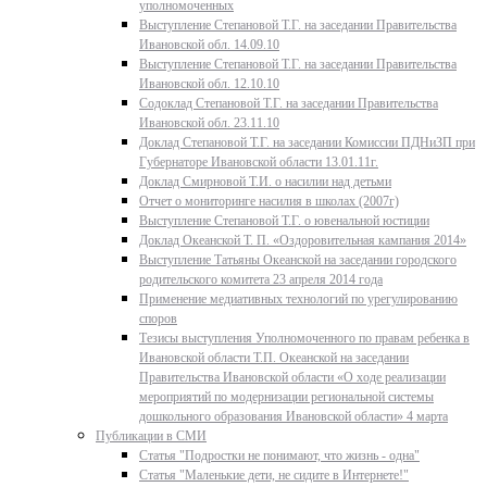
уполномоченных
Выступление Степановой Т.Г. на заседании Правительства
Ивановской обл. 14.09.10
Выступление Степановой Т.Г. на заседании Правительства
Ивановской обл. 12.10.10
Содоклад Степановой Т.Г. на заседании Правительства
Ивановской обл. 23.11.10
Доклад Степановой Т.Г. на заседании Комиссии ПДНиЗП при
Губернаторе Ивановской области 13.01.11г.
Доклад Смирновой Т.И. о насилии над детьми
Отчет о мониторинге насилия в школах (2007г)
Выступление Степановой Т.Г. о ювенальной юстиции
Доклад Океанской Т. П. «Оздоровительная кампания 2014»
Выступление Татьяны Океанской на заседании городского
родительского комитета 23 апреля 2014 года
Применение медиативных технологий по урегулированию
споров
Тезисы выступления Уполномоченного по правам ребенка в
Ивановской области Т.П. Океанской на заседании
Правительства Ивановской области «О ходе реализации
мероприятий по модернизации региональной системы
дошкольного образования Ивановской области» 4 марта
Публикации в СМИ
Статья "Подростки не понимают, что жизнь - одна"
Статья "Маленькие дети, не сидите в Интернете!"