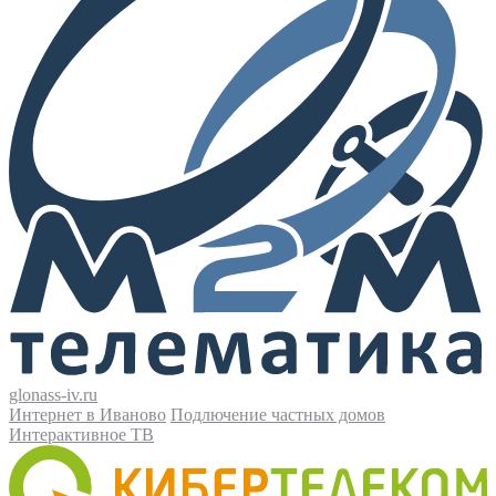
glonass-iv.ru
Интернет в Иваново
Подлючение частных домов
Интерактивное ТВ