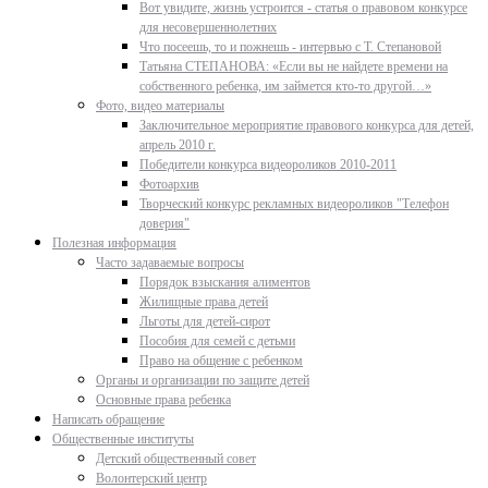
Вот увидите, жизнь устроится - статья о правовом конкурсе
для несовершеннолетних
Что посеешь, то и пожнешь - интервью с Т. Степановой
Татьяна СТЕПАНОВА: «Если вы не найдете времени на
собственного ребенка, им займется кто-то другой…»
Фото, видео материалы
Заключительное мероприятие правового конкурса для детей,
апрель 2010 г.
Победители конкурса видеороликов 2010-2011
Фотоархив
Творческий конкурс рекламных видеороликов "Телефон
доверия"
Полезная информация
Часто задаваемые вопросы
Порядок взыскания алиментов
Жилищные права детей
Льготы для детей-сирот
Пособия для семей с детьми
Право на общение с ребенком
Органы и организации по защите детей
Основные права ребенка
Написать обращение
Общественные институты
Детский общественный совет
Волонтерский центр