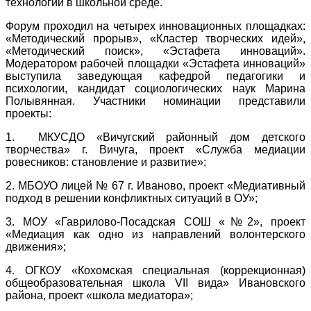
технологий в школьной среде.
Форум проходил на четырех инновационных площадках:
«Методический прорыв», «Кластер творческих идей»,
«Методический поиск», «Эстафета инноваций».
Модератором рабочей площадки «Эстафета инноваций»
выступила заведующая кафедрой педагогики и
психологии, кандидат социологических наук Марина
Полывянная. Участники номинации представили
проекты:
1. МКУСДО «Вичугский районный дом детского
творчества» г. Вичуга, проект «Служба медиации
ровесников: становление и развитие»;
2. МБОУО лицей № 67 г. Иваново, проект «Медиативный
подход в решении конфликтных ситуаций в ОУ»;
3. МОУ «Гаврилово-Посадская СОШ «№2», проект
«Медиация как одно из направлений волонтерского
движения»;
4. ОГКОУ «Кохомская специальная (коррекционная)
общеобразовательная школа VII вида» Ивановского
района, проект «школа медиатора»;