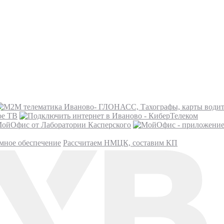
ое ТВ
ойОфис от Лаборатории Касперского
мное обеспечение
Рассчитаем НМЦК, составим КП