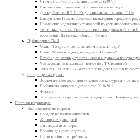
Отчет о мониторинге насилия в школах (2007г)
Выступление Степановой Т.Г. о ювенальной юстиции
Доклад Океанской Т. П. «Оздоровительная кампания 2014»
Выступление Татьяны Океанской на заседании городского родит
Применение медиативных технологий по урегулированию спор
Тезисы выступления Уполномоченного по правам ребенка в Ив
образования Ивановской области» 4 марта
Публикации в СМИ
Статья "Подростки не понимают, что жизнь - одна"
Статья "Маленькие дети, не сидите в Интернете!"
Вот увидите, жизнь устроится - статья о правовом конкурсе д
Что посеешь, то и пожнешь - интервью с Т. Степановой
Татьяна СТЕПАНОВА: «Если вы не найдете времени на собстве
Фото, видео материалы
Заключительное мероприятие правового конкурса для детей, ап
Победители конкурса видеороликов 2010-2011
Фотоархив
Творческий конкурс рекламных видеороликов "Телефон довер
Полезная информация
Часто задаваемые вопросы
Порядок взыскания алиментов
Жилищные права детей
Льготы для детей-сирот
Пособия для семей с детьми
Право на общение с ребенком