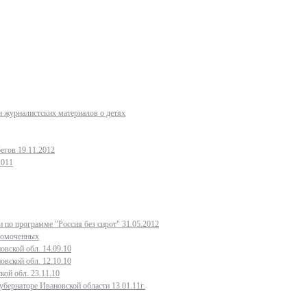
 журналистских материалов о детях
егов 19.11.2012
2011
 по программе "Россия без сирот" 31.05.2012
лномоченных
овской обл. 14.09.10
овской обл. 12.10.10
кой обл. 23.11.10
бернаторе Ивановской области 13.01.11г.