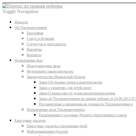
Toggle Navigation
Новости
Об Уполномоченном
Биография
Статус и функции
Структура и деятельность
Партнёры
Контакты
Нормативная база
Международные акты
Федеральное законодательство
Законодательство Ивановской области
Закон Об органах опеки и попечительства
Закон о гарантиях для детей-сирот
Закон О комиссиях по делам несовершеннолетних
Закон об Уполномоченном по правам ребенка от 24.06.2013 47
Постановление о назначении на должность Уполномоченного
Нормативные акты Уполномоченного
Распоряжение о создании Детского общественного совета
Ежегодные доклады
Ежегодные доклады о положении детей
Информационные буклеты