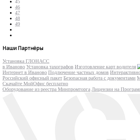
45
46
47
48
49
Наши Партнёры
Установка ГЛОНАСС
в Иваново
Установка тахографов
Изготовление карт водителя
Интернет в Иваново
Подлючение частных домов
Интерактивн
Российский офисный пакет
Безопасная работа с документами
М
Скачайте МойОфис бесплатно
Оборудование из реестра Минпромторга
Лицензии на Програм