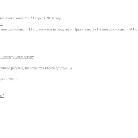
ельского комитета 23 апреля 2014 года
ов
ановской области Т.П. Океанской на заседании Правительства Ивановской области «О 
ля несовершеннолетних
нного ребенка, им займется кто-то другой…»
рель 2010 г.
ия"