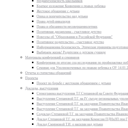
Медиабезопасность школьников
Краткое изложение Конвенции о правах ребенка
Жестокое обращение с детьми
Опека и попечительство над детьми
Права детей-инвалидов
Права и обязанности несовершеннолетних
Позитивная дисциплина - счастливое детство
Новеллы об "Образовании в Российской Федерации"
Позитивное родительство - счастливое детство
Информационна безопасность. Этические принципы подготовки
Выбираем жизнь! Родителям о детском суициде
Материалы конференций и семинаров
Конференция по итогам соц исследования по профилактике поб
Семинар для Уполномоченных по правам ребенка в ОУ 14.01.
Отчеты и статистика обращений
Проекты
Проект по борьбе с жестоким обращением с детьми
Доклады, выступления
Стенограмма выступления Т.Г.Степановой на Совете Федерации
Выступление Степановой Т.Г. на IV съезде региональных упо
Выступление Степановой Т.Г. на заседании Правительства Иван
Выступление Степановой Т.Г. на заседании Правительства Иван
Содоклад Степановой Т.Г. на заседании Правительства Ивановс
Доклад Степановой Т.Г. на заседании Комиссии ПДНиЗП при Гу
Доклад Смирновой Т.И. о насилии над детьми