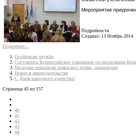
Мероприятие приурочен
Подробности
Создано: 13 Ноябрь 2014
Подробнее...
Особенная дружба
Состоялось Всероссийское совещание по реализации Кон
Молодые инвалиды помогают детям - инвалидам
Новое в законодательстве
С Днем народного единства!
Страница 45 из 157
40
41
42
43
44