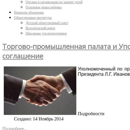
Органы и организации по защите детей
Основные права ребенка
Написать обращение
Общественные институты
Детский общественный совет
Волонтерский центр
Школьные уполномоченные
Торгово-промышленная палата и Упо
соглашение
Уполномоченный по пра
Президента Л.Г. Иванов
Подробности
Создано: 14 Ноябрь 2014
Подробнее...