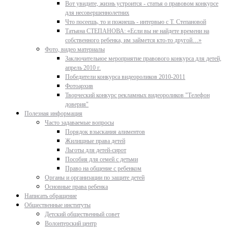
Вот увидите, жизнь устроится - статья о правовом конкурсе
для несовершеннолетних
Что посеешь, то и пожнешь - интервью с Т. Степановой
Татьяна СТЕПАНОВА: «Если вы не найдете времени на
собственного ребенка, им займется кто-то другой…»
Фото, видео материалы
Заключительное мероприятие правового конкурса для детей,
апрель 2010 г.
Победители конкурса видеороликов 2010-2011
Фотоархив
Творческий конкурс рекламных видеороликов "Телефон
доверия"
Полезная информация
Часто задаваемые вопросы
Порядок взыскания алиментов
Жилищные права детей
Льготы для детей-сирот
Пособия для семей с детьми
Право на общение с ребенком
Органы и организации по защите детей
Основные права ребенка
Написать обращение
Общественные институты
Детский общественный совет
Волонтерский центр