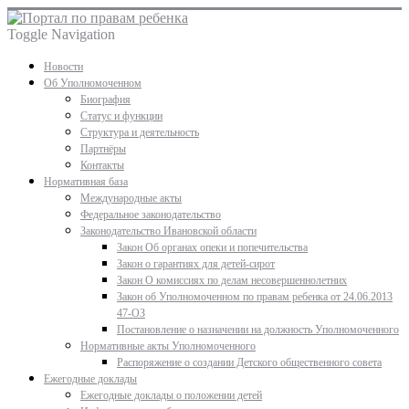
Toggle Navigation
Новости
Об Уполномоченном
Биография
Статус и функции
Структура и деятельность
Партнёры
Контакты
Нормативная база
Международные акты
Федеральное законодательство
Законодательство Ивановской области
Закон Об органах опеки и попечительства
Закон о гарантиях для детей-сирот
Закон О комиссиях по делам несовершеннолетних
Закон об Уполномоченном по правам ребенка от 24.06.2013
47-ОЗ
Постановление о назначении на должность Уполномоченного
Нормативные акты Уполномоченного
Распоряжение о создании Детского общественного совета
Ежегодные доклады
Ежегодные доклады о положении детей