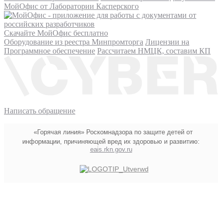
МойОфис от Лаборатории Касперского
Скачайте МойОфис бесплатно
Оборудование из реестра Минпромторга
Лицензии на
Программное обеспечение
Рассчитаем НМЦК, составим КП
Написать обращение
«Горячая линия» Роскомнадзора по защите детей от
информации, причиняющей вред их здоровью и развитию:
eais.rkn.gov.ru