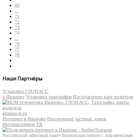
69
...
71
72
73
74
...
76
77
78
Наши Партнёры
Установка ГЛОНАСС
в Иваново
Установка тахографов
Изготовление карт водителя
glonass-iv.ru
Интернет в Иваново
Подлючение частных домов
Интерактивное ТВ
Российский офисный пакет
Безопасная работа с документами