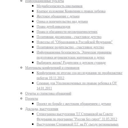
Информационные буклеты
Медиабезопасность школьников
Краткое изложение Конвенции о правах ребенка
Жестокое обращение с детьми
Опека и попечительство над детьми
Права детей-инвалидов
Права и обязанности несовершеннолетних
Позитивная дисциплина - счастливое детство
Новеллы об "Образовании в Российской Федерации"
Позитивное родительство - счастливое детство
Информационна безопасность. Этические принципы
подготовки журналистских материалов о детях
Выбираем жизнь! Родителям о детском суициде
Материалы конференций и семинаров
Конференция по итогам соц исследования по профилактике
побегов 19.11.2012
Семинар для Уполномоченных по правам ребенка в ОУ
14.01.2011
Отчеты и статистика обращений
Проекты
Проект по борьбе с жестоким обращением с детьми
Доклады, выступления
Стенограмма выступления Т.Г.Степановой на Совете
Федерации по программе "Россия без сирот" 31.05.2012
Выступление Степановой Т.Г. на IV съезде региональных