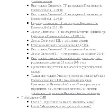
уполномоченных
Выступление Степановой Т.Г. на заседании Правительства
Ивановской обл. 14.09.10
Выступление Степановой Т.Г. на заседании Правительства
Ивановской обл. 12.10.10
Содоклад Степановой Т.Г. на заседании Правительства
Ивановской обл. 23.11.10
Доклад Степановой Т.Г. на заседании Комиссии ПДНиЗП при
Губернаторе Ивановской области 13.01.11г.
Доклад Смирновой Т.И. о насилии над детьми
Отчет о мониторинге насилия в школах (2007г)
Выступление Степановой Т.Г. о ювенальной юстиции
Доклад Океанской Т. П. «Оздоровительная кампания 2014»
Выступление Татьяны Океанской на заседании городского
родительского комитета 23 апреля 2014 года
Применение медиативных технологий по урегулированию
споров
Тезисы выступления Уполномоченного по правам ребенка в
Ивановской области Т.П. Океанской на заседании
Правительства Ивановской области «О ходе реализации
мероприятий по модернизации региональной системы
дошкольного образования Ивановской области» 4 марта
Публикации в СМИ
Статья "Подростки не понимают, что жизнь - одна"
Статья "Маленькие дети, не сидите в Интернете!"