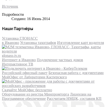
Источник
Подробности
Создано: 16 Июнь 2014
Наши Партнёры
Установка ГЛОНАСС
в Иваново
Установка тахографов
Изготовление карт водителя
glonass-iv.ru
Интернет в Иваново
Подлючение частных домов
Интерактивное ТВ
Российский офисный пакет
Безопасная работа с документами
МойОфис от Лаборатории Касперского
Скачайте МойОфис бесплатно
Оборудование из реестра Минпромторга
Лицензии на
Программное обеспечение
Рассчитаем НМЦК, составим КП