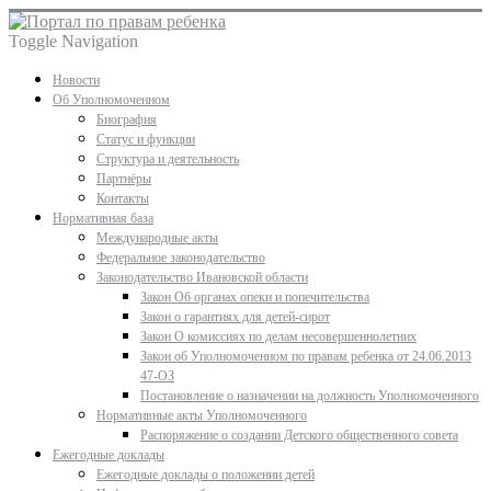
Toggle Navigation
Новости
Об Уполномоченном
Биография
Статус и функции
Структура и деятельность
Партнёры
Контакты
Нормативная база
Международные акты
Федеральное законодательство
Законодательство Ивановской области
Закон Об органах опеки и попечительства
Закон о гарантиях для детей-сирот
Закон О комиссиях по делам несовершеннолетних
Закон об Уполномоченном по правам ребенка от 24.06.2013
47-ОЗ
Постановление о назначении на должность Уполномоченного
Нормативные акты Уполномоченного
Распоряжение о создании Детского общественного совета
Ежегодные доклады
Ежегодные доклады о положении детей