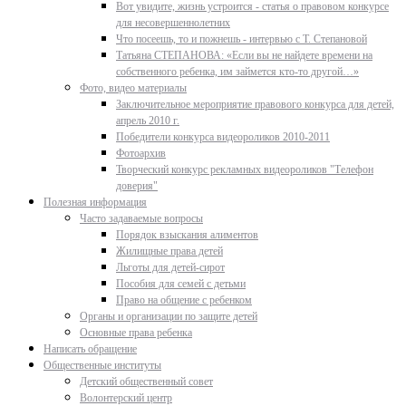
Вот увидите, жизнь устроится - статья о правовом конкурсе
для несовершеннолетних
Что посеешь, то и пожнешь - интервью с Т. Степановой
Татьяна СТЕПАНОВА: «Если вы не найдете времени на
собственного ребенка, им займется кто-то другой…»
Фото, видео материалы
Заключительное мероприятие правового конкурса для детей,
апрель 2010 г.
Победители конкурса видеороликов 2010-2011
Фотоархив
Творческий конкурс рекламных видеороликов "Телефон
доверия"
Полезная информация
Часто задаваемые вопросы
Порядок взыскания алиментов
Жилищные права детей
Льготы для детей-сирот
Пособия для семей с детьми
Право на общение с ребенком
Органы и организации по защите детей
Основные права ребенка
Написать обращение
Общественные институты
Детский общественный совет
Волонтерский центр