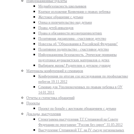
Информационные буклеты
Медиабезопасность школьников
Краткое изложение Конвенции о правах ребенка
Жестокое обращение с детьми
Опека и попечительство над детьми
Права детей-инвалидов
Права и обязанности несовершеннолетних
Позитивная дисциплина - счастливое детство
Новеллы об "Образовании в Российской Федерации"
Позитивное родительство - счастливое детство
Информационна безопасность. Этические принципы
подготовки журналистских материалов о детях
Выбираем жизнь! Родителям о детском суициде
Материалы конференций и семинаров
Конференция по итогам соц исследования по профилактике
побегов 19.11.2012
Семинар для Уполномоченных по правам ребенка в ОУ
14.01.2011
Отчеты и статистика обращений
Проекты
Проект по борьбе с жестоким обращением с детьми
Доклады, выступления
Стенограмма выступления Т.Г.Степановой на Совете
Федерации по программе "Россия без сирот" 31.05.2012
Выступление Степановой Т.Г. на IV съезде региональных