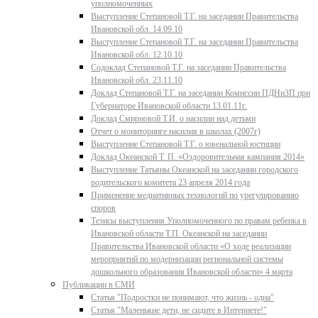
уполномоченных
Выступление Степановой Т.Г. на заседании Правительства
Ивановской обл. 14.09.10
Выступление Степановой Т.Г. на заседании Правительства
Ивановской обл. 12.10.10
Содоклад Степановой Т.Г. на заседании Правительства
Ивановской обл. 23.11.10
Доклад Степановой Т.Г. на заседании Комиссии ПДНиЗП при
Губернаторе Ивановской области 13.01.11г.
Доклад Смирновой Т.И. о насилии над детьми
Отчет о мониторинге насилия в школах (2007г)
Выступление Степановой Т.Г. о ювенальной юстиции
Доклад Океанской Т. П. «Оздоровительная кампания 2014»
Выступление Татьяны Океанской на заседании городского
родительского комитета 23 апреля 2014 года
Применение медиативных технологий по урегулированию
споров
Тезисы выступления Уполномоченного по правам ребенка в
Ивановской области Т.П. Океанской на заседании
Правительства Ивановской области «О ходе реализации
мероприятий по модернизации региональной системы
дошкольного образования Ивановской области» 4 марта
Публикации в СМИ
Статья "Подростки не понимают, что жизнь - одна"
Статья "Маленькие дети, не сидите в Интернете!"