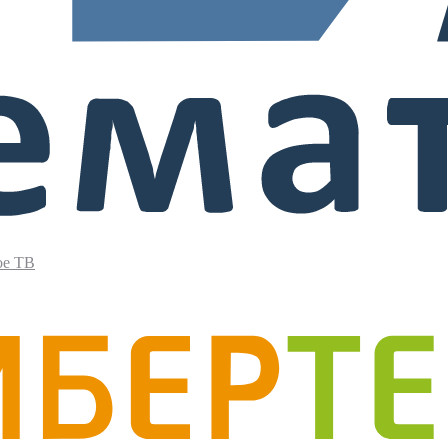
ое ТВ