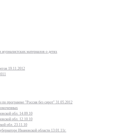
 журналистских материалов о детях
егов 19.11.2012
2011
 по программе "Россия без сирот" 31.05.2012
лномоченных
овской обл. 14.09.10
овской обл. 12.10.10
кой обл. 23.11.10
бернаторе Ивановской области 13.01.11г.