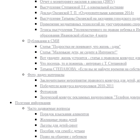
Отчет о мониторинге насилия в школах (2007г)
Выступление Степановой Т.Г. о ювенальной юстиции
Доклад Океанской Т. П. «Оздоровительная кампания 2014»
Выступление Татьяны Океанской на заседании городского родит
Применение медиативных технологий по урегулированию спор
Тезисы выступления Уполномоченного по правам ребенка в Ив
образования Ивановской области» 4 марта
Публикации в СМИ
Статья "Подростки не понимают, что жизнь - одна"
Статья "Маленькие дети, не сидите в Интернете!"
Вот увидите, жизнь устроится - статья о правовом конкурсе д
Что посеешь, то и пожнешь - интервью с Т. Степановой
Татьяна СТЕПАНОВА: «Если вы не найдете времени на собстве
Фото, видео материалы
Заключительное мероприятие правового конкурса для детей, ап
Победители конкурса видеороликов 2010-2011
Фотоархив
Творческий конкурс рекламных видеороликов "Телефон довер
Полезная информация
Часто задаваемые вопросы
Порядок взыскания алиментов
Жилищные права детей
Льготы для детей-сирот
Пособия для семей с детьми
Право на общение с ребенком