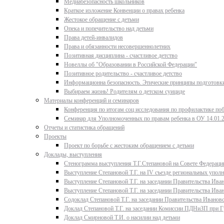
Медиабезопасность школьников
Краткое изложение Конвенции о правах ребенка
Жестокое обращение с детьми
Опека и попечительство над детьми
Права детей-инвалидов
Права и обязанности несовершеннолетних
Позитивная дисциплина - счастливое детство
Новеллы об "Образовании в Российской Федерации"
Позитивное родительство - счастливое детство
Информационна безопасность. Этические принципы подготовки
Выбираем жизнь! Родителям о детском суициде
Материалы конференций и семинаров
Конференция по итогам соц исследования по профилактике поб
Семинар для Уполномоченных по правам ребенка в ОУ 14.01.
Отчеты и статистика обращений
Проекты
Проект по борьбе с жестоким обращением с детьми
Доклады, выступления
Стенограмма выступления Т.Г.Степановой на Совете Федерации
Выступление Степановой Т.Г. на IV съезде региональных упо
Выступление Степановой Т.Г. на заседании Правительства Иван
Выступление Степановой Т.Г. на заседании Правительства Иван
Содоклад Степановой Т.Г. на заседании Правительства Ивановс
Доклад Степановой Т.Г. на заседании Комиссии ПДНиЗП при Гу
Доклад Смирновой Т.И. о насилии над детьми