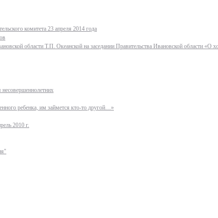
ельского комитета 23 апреля 2014 года
ов
ановской области Т.П. Океанской на заседании Правительства Ивановской области «О 
ля несовершеннолетних
нного ребенка, им займется кто-то другой…»
рель 2010 г.
ия"