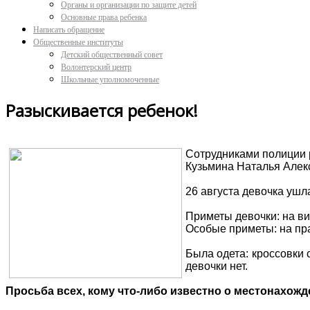
Органы и организации по защите детей
Основные права ребенка
Написать обращение
Общественные институты
Детский общественный совет
Волонтерский центр
Школьные уполномоченные
Разыскивается ребенок!
Сотрудниками полиции 
Кузьмина Наталья Алек
26 августа девочка ушл
Приметы девочки: на ви
Особые приметы: на пра
Была одета: кроссовки 
девочки нет.
Просьба всех, кому что-либо известно о местонахожд