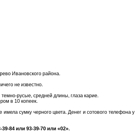
рево Ивановского района.
ичего не известно.
ы темно-русые, средней длины, глаза карие.
ром в 10 копеек.
 имела сумку черного цвета. Денег и сотового телефона у
9-84 или 93-39-70 или «02».