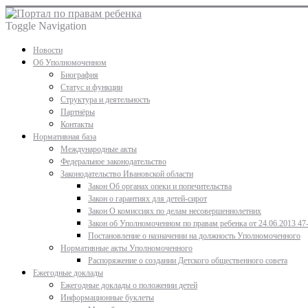
Toggle Navigation
Новости
Об Уполномоченном
Биография
Статус и функции
Структура и деятельность
Партнёры
Контакты
Нормативная база
Международные акты
Федеральное законодательство
Законодательство Ивановской области
Закон Об органах опеки и попечительства
Закон о гарантиях для детей-сирот
Закон О комиссиях по делам несовершеннолетних
Закон об Уполномоченном по правам ребенка от 24.06.2013 47
Постановление о назначении на должность Уполномоченного
Нормативные акты Уполномоченного
Распоряжение о создании Детского общественного совета
Ежегодные доклады
Ежегодные доклады о положении детей
Информационные буклеты