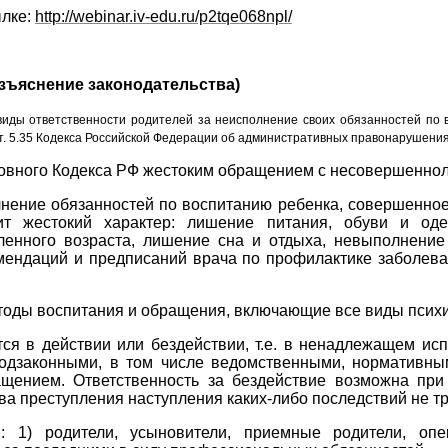
ылке:
http://webinar.iv-edu.ru/p2tqe068npl/
азъяснение законодательства)
ды ответственности родителей за неисполнение своих обязанностей по вос
ст. 5.35 Кодекса Российской Федерации об административных правонарушениях
ловного Кодекса РФ жестоким обращением с несовершеннол
ние обязанностей по воспитанию ребенка, совершенное к
т жестокий характер: лишение питания, обуви и од
енного возраста, лишение сна и отдыха, невыполнение
омендаций и предписаний врача по профилактике заболева
тоды воспитания и обращения, включающие все виды психич
ся в действии или бездействии, т.е. в ненадлежащем и
подзаконными, в том числе ведомственными, нормативны
ащением. Ответственность за бездействие возможна пр
ва преступления наступления каких-либо последствий не тр
: 1) родители, усыновители, приемные родители, оп