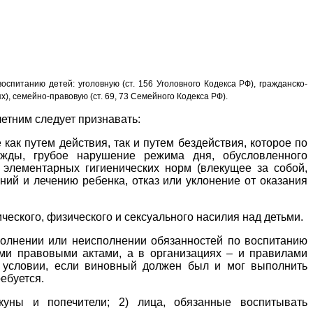
питанию детей: уголовную (ст. 156 Уголовного Кодекса РФ), гражданско-
), семейно-правовую (ст. 69, 73 Семейного Кодекса РФ).
етним следует признавать:
ак путем действия, так и путем бездействия, которое по
ежды, грубое нарушение режима дня, обусловленного
 элементарных гигиенических норм (влекущее за собой,
ний и лечению ребенка, отказ или уклонение от оказания
еского, физического и сексуального насилия над детьми.
сполнении или неисполнении обязанностей по воспитанию
ми правовыми актами, а в организациях – и правилами
и условии, если виновный должен был и мог выполнить
ебуется.
екуны и попечители; 2) лица, обязанные воспитывать