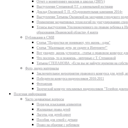
Отчет о мониторинге насилия в школах (2007г)
Выступление Степановой Т.Г. о ювенальной юстиции
Доклад Океанской Т. П. «Оздоровительная кампания 2014»
Выступление Татьяны Океанской на заседании городского родит
Применение медиативных технологий по урегулированию спор
Тезисы выступления Уполномоченного по правам ребенка в Ив
образования Ивановской области» 4 марта
Публикации в СМИ
Статья "Подростки не понимают, что жизнь - одна"
Статья "Маленькие дети, не сидите в Интернете!"
Вот увидите, жизнь устроится - статья о правовом конкурсе д
Что посеешь, то и пожнешь - интервью с Т. Степановой
Татьяна СТЕПАНОВА: «Если вы не найдете времени на собстве
Фото, видео материалы
Заключительное мероприятие правового конкурса для детей, ап
Победители конкурса видеороликов 2010-2011
Фотоархив
Творческий конкурс рекламных видеороликов "Телефон довер
Полезная информация
Часто задаваемые вопросы
Порядок взыскания алиментов
Жилищные права детей
Льготы для детей-сирот
Пособия для семей с детьми
Право на общение с ребенком