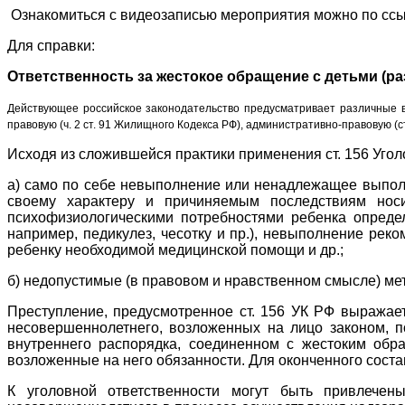
Ознакомиться с видеозаписью мероприятия можно по сс
Для справки:
Ответственность за жестокое обращение с детьми (р
Действующее российское законодательство предусматривает различные ви
правовую (ч. 2 ст. 91 Жилищного Кодекса РФ), административно-правовую (
Исходя из сложившейся практики применения ст. 156 Уго
а) само по себе невыполнение или ненадлежащее выполне
своему характеру и причиняемым последствиям носи
психофизиологическими потребностями ребенка определ
например, педикулез, чесотку и пр.), невыполнение рек
ребенку необходимой медицинской помощи и др.;
б) недопустимые (в правовом и нравственном смысле) ме
Преступление, предусмотренное ст. 156 УК РФ выражает
несовершеннолетнего, возложенных на лицо законом, 
внутреннего распорядка, соединенном с жестоким обр
возложенные на него обязанности. Для оконченного соста
К уголовной ответственности могут быть привлечены