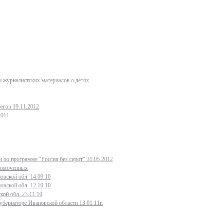
 журналистских материалов о детях
егов 19.11.2012
2011
 по программе "Россия без сирот" 31.05.2012
лномоченных
овской обл. 14.09.10
овской обл. 12.10.10
кой обл. 23.11.10
бернаторе Ивановской области 13.01.11г.