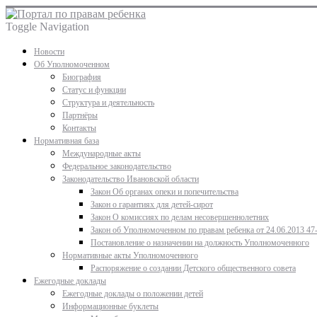
Toggle Navigation
Новости
Об Уполномоченном
Биография
Статус и функции
Структура и деятельность
Партнёры
Контакты
Нормативная база
Международные акты
Федеральное законодательство
Законодательство Ивановской области
Закон Об органах опеки и попечительства
Закон о гарантиях для детей-сирот
Закон О комиссиях по делам несовершеннолетних
Закон об Уполномоченном по правам ребенка от 24.06.2013 47
Постановление о назначении на должность Уполномоченного
Нормативные акты Уполномоченного
Распоряжение о создании Детского общественного совета
Ежегодные доклады
Ежегодные доклады о положении детей
Информационные буклеты