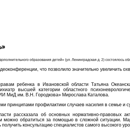
ь»
полнительного образования детей» (ул. Ленинградская д. 2) состоялось об
оконференции, что позволило значительно увеличить охв
равам ребенка в Ивановской области Татьяна Океанска
ихиатр высшей категории областного психоневрологич
И МиД им. В.Н. Городкова» Мирослава Каталова.
ми принципами профилактики случаев насилия в семье и с
сти рассказала об основных нормативно-правовых акта
м можно обратиться за помощью в сложной ситуации. Ма
получить консультацию специалистов самого высокого уро