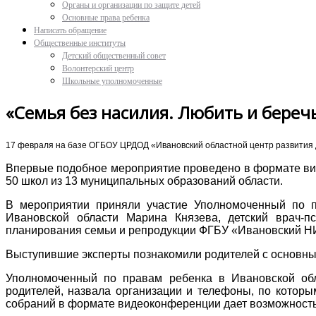
Органы и организации по защите детей
Основные права ребенка
Написать обращение
Общественные институты
Детский общественный совет
Волонтерский центр
Школьные уполномоченные
«Семья без насилия. Любить и береч
17 февраля на базе ОГБОУ ЦРДОД «Ивановский областной центр развития до
Впервые подобное мероприятие проведено в формате виде
50 школ из 13 муниципальных образований области.
В мероприятии приняли участие Уполномоченный по п
Ивановской области Марина Князева, детский врач-пс
планирования семьи и репродукции ФГБУ «Ивановский НИ
Выступившие эксперты познакомили родителей с основны
Уполномоченный по правам ребенка в Ивановской обла
родителей, назвала организации и телефоны, по которы
собраний в формате видеоконференции дает возможность 