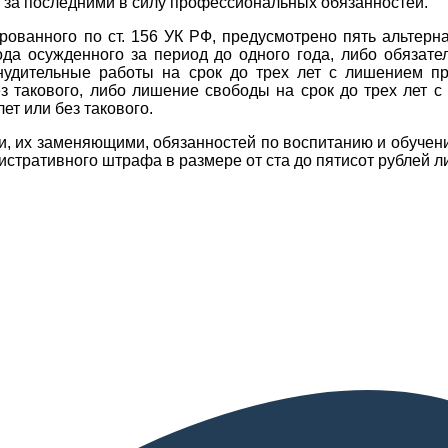
 за последними в силу профессиональных обязанностей.
ованного по ст. 156 УК РФ, предусмотрено пять альтерн
да осужденного за период до одного года, либо обязате
инудительные работы на срок до трех лет с лишением п
ез такового, либо лишение свободы на срок до трех лет
ет или без такового.
, их заменяющими, обязанностей по воспитанию и обучен
истративного штрафа в размере от ста до пятисот рублей 