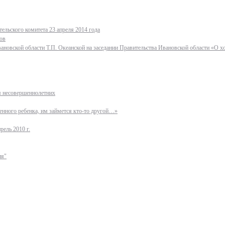
ельского комитета 23 апреля 2014 года
ов
ановской области Т.П. Океанской на заседании Правительства Ивановской области «О 
ля несовершеннолетних
нного ребенка, им займется кто-то другой…»
рель 2010 г.
ия"