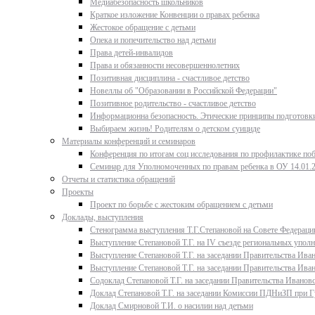
Медиабезопасность школьников
Краткое изложение Конвенции о правах ребенка
Жестокое обращение с детьми
Опека и попечительство над детьми
Права детей-инвалидов
Права и обязанности несовершеннолетних
Позитивная дисциплина - счастливое детство
Новеллы об "Образовании в Российской Федерации"
Позитивное родительство - счастливое детство
Информационна безопасность. Этические принципы подготовки
Выбираем жизнь! Родителям о детском суициде
Материалы конференций и семинаров
Конференция по итогам соц исследования по профилактике поб
Семинар для Уполномоченных по правам ребенка в ОУ 14.01.
Отчеты и статистика обращений
Проекты
Проект по борьбе с жестоким обращением с детьми
Доклады, выступления
Стенограмма выступления Т.Г.Степановой на Совете Федерации
Выступление Степановой Т.Г. на IV съезде региональных упо
Выступление Степановой Т.Г. на заседании Правительства Иван
Выступление Степановой Т.Г. на заседании Правительства Иван
Содоклад Степановой Т.Г. на заседании Правительства Ивановс
Доклад Степановой Т.Г. на заседании Комиссии ПДНиЗП при Гу
Доклад Смирновой Т.И. о насилии над детьми