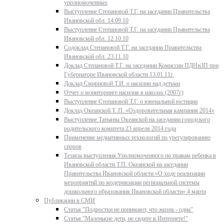
уполномоченных
Выступление Степановой Т.Г. на заседании Правительства
Ивановской обл. 14.09.10
Выступление Степановой Т.Г. на заседании Правительства
Ивановской обл. 12.10.10
Содоклад Степановой Т.Г. на заседании Правительства
Ивановской обл. 23.11.10
Доклад Степановой Т.Г. на заседании Комиссии ПДНиЗП при
Губернаторе Ивановской области 13.01.11г.
Доклад Смирновой Т.И. о насилии над детьми
Отчет о мониторинге насилия в школах (2007г)
Выступление Степановой Т.Г. о ювенальной юстиции
Доклад Океанской Т. П. «Оздоровительная кампания 2014»
Выступление Татьяны Океанской на заседании городского
родительского комитета 23 апреля 2014 года
Применение медиативных технологий по урегулированию
споров
Тезисы выступления Уполномоченного по правам ребенка в
Ивановской области Т.П. Океанской на заседании
Правительства Ивановской области «О ходе реализации
мероприятий по модернизации региональной системы
дошкольного образования Ивановской области» 4 марта
Публикации в СМИ
Статья "Подростки не понимают, что жизнь - одна"
Статья "Маленькие дети, не сидите в Интернете!"