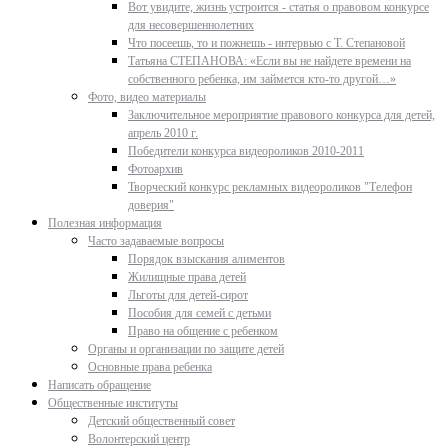
Вот увидите, жизнь устроится - статья о правовом конкурсе
для несовершеннолетних
Что посеешь, то и пожнешь - интервью с Т. Степановой
Татьяна СТЕПАНОВА: «Если вы не найдете времени на
собственного ребенка, им займется кто-то другой…»
Фото, видео материалы
Заключительное мероприятие правового конкурса для детей,
апрель 2010 г.
Победители конкурса видеороликов 2010-2011
Фотоархив
Творческий конкурс рекламных видеороликов "Телефон
доверия"
Полезная информация
Часто задаваемые вопросы
Порядок взыскания алиментов
Жилищные права детей
Льготы для детей-сирот
Пособия для семей с детьми
Право на общение с ребенком
Органы и организации по защите детей
Основные права ребенка
Написать обращение
Общественные институты
Детский общественный совет
Волонтерский центр