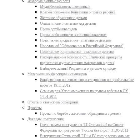
Информационные буклеты
Медиабезопасность школьников
Краткое изложение Конвенции о правах ребенка
Жестокое обращение с детьми
Опека и попечительство над детьми
Права детей-инвалидов
Права и обязанности несовершеннолетних
Позитивная дисциплина - счастливое детство
Новеллы об "Образовании в Российской Федерации"
Позитивное родительство - счастливое детство
Информационна безопасность. Этические принципы
подготовки журналистских материалов о детях
Выбираем жизнь! Родителям о детском суициде
Материалы конференций и семинаров
Конференция по итогам соц исследования по профилактике
побегов 19.11.2012
Семинар для Уполномоченных по правам ребенка в ОУ
14.01.2011
Отчеты и статистика обращений
Проекты
Проект по борьбе с жестоким обращением с детьми
Доклады, выступления
Стенограмма выступления Т.Г.Степановой на Совете
Федерации по программе "Россия без сирот" 31.05.2012
Выступление Степановой Т.Г. на IV съезде региональных