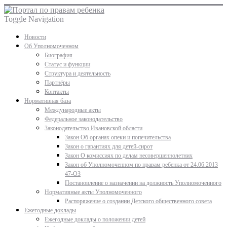
Toggle Navigation
Новости
Об Уполномоченном
Биография
Статус и функции
Структура и деятельность
Партнёры
Контакты
Нормативная база
Международные акты
Федеральное законодательство
Законодательство Ивановской области
Закон Об органах опеки и попечительства
Закон о гарантиях для детей-сирот
Закон О комиссиях по делам несовершеннолетних
Закон об Уполномоченном по правам ребенка от 24.06.2013
47-ОЗ
Постановление о назначении на должность Уполномоченного
Нормативные акты Уполномоченного
Распоряжение о создании Детского общественного совета
Ежегодные доклады
Ежегодные доклады о положении детей