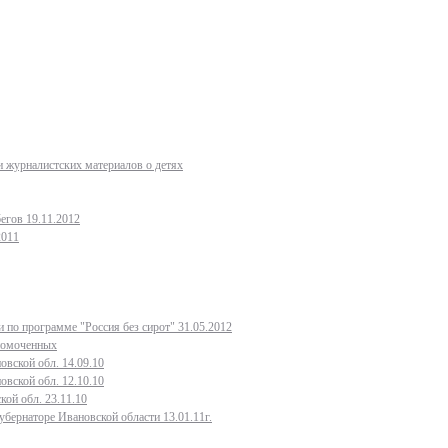
 журналистских материалов о детях
егов 19.11.2012
2011
 по программе "Россия без сирот" 31.05.2012
лномоченных
овской обл. 14.09.10
овской обл. 12.10.10
кой обл. 23.11.10
бернаторе Ивановской области 13.01.11г.