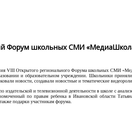
ный Форум школьных СМИ «МедиаШкола
ения VIII Открытого регионального Форума школьных СМИ «Меди
бразовании и образовательном учреждении. Школьники приняли
ковали новости, создавали новостные и тематические видеороли
о издательской и телевизионной деятельности в школе с анал
номоченный по правам ребенка в Ивановской области Татьян
а также подарки участникам форума.