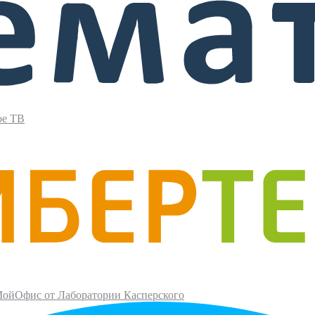
ое ТВ
ойОфис от Лаборатории Касперского