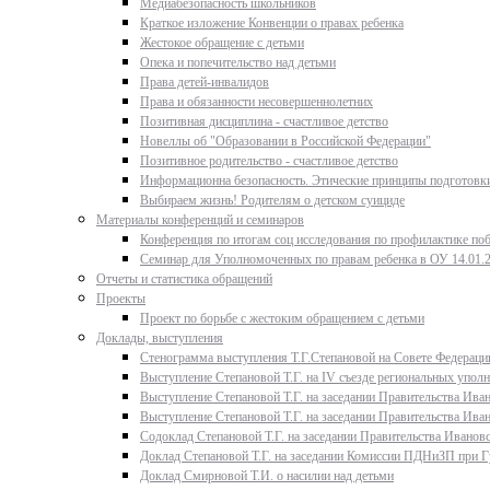
Медиабезопасность школьников
Краткое изложение Конвенции о правах ребенка
Жестокое обращение с детьми
Опека и попечительство над детьми
Права детей-инвалидов
Права и обязанности несовершеннолетних
Позитивная дисциплина - счастливое детство
Новеллы об "Образовании в Российской Федерации"
Позитивное родительство - счастливое детство
Информационна безопасность. Этические принципы подготовки
Выбираем жизнь! Родителям о детском суициде
Материалы конференций и семинаров
Конференция по итогам соц исследования по профилактике поб
Семинар для Уполномоченных по правам ребенка в ОУ 14.01.
Отчеты и статистика обращений
Проекты
Проект по борьбе с жестоким обращением с детьми
Доклады, выступления
Стенограмма выступления Т.Г.Степановой на Совете Федерации
Выступление Степановой Т.Г. на IV съезде региональных упо
Выступление Степановой Т.Г. на заседании Правительства Иван
Выступление Степановой Т.Г. на заседании Правительства Иван
Содоклад Степановой Т.Г. на заседании Правительства Ивановс
Доклад Степановой Т.Г. на заседании Комиссии ПДНиЗП при Гу
Доклад Смирновой Т.И. о насилии над детьми