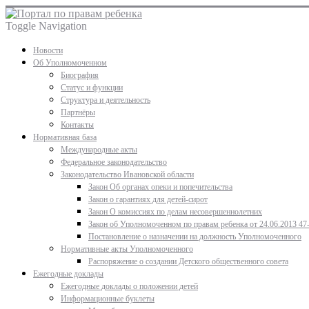
Toggle Navigation
Новости
Об Уполномоченном
Биография
Статус и функции
Структура и деятельность
Партнёры
Контакты
Нормативная база
Международные акты
Федеральное законодательство
Законодательство Ивановской области
Закон Об органах опеки и попечительства
Закон о гарантиях для детей-сирот
Закон О комиссиях по делам несовершеннолетних
Закон об Уполномоченном по правам ребенка от 24.06.2013 47
Постановление о назначении на должность Уполномоченного
Нормативные акты Уполномоченного
Распоряжение о создании Детского общественного совета
Ежегодные доклады
Ежегодные доклады о положении детей
Информационные буклеты