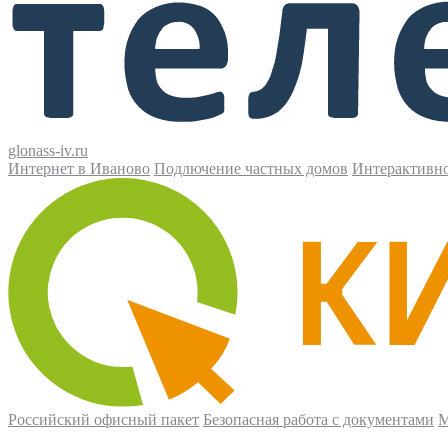
glonass-iv.ru
Интернет в Иваново
Подлючение частных домов
Интерактивн
Российский офисный пакет
Безопасная работа с документами
М