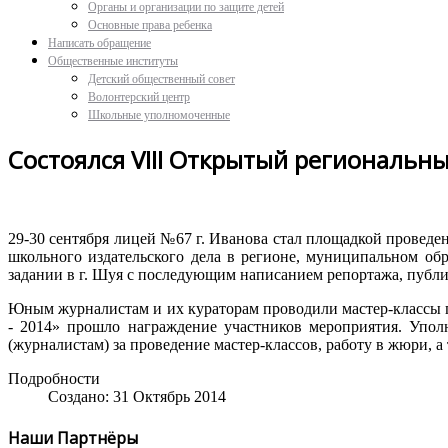
Органы и организации по защите детей
Основные права ребенка
Написать обращение
Общественные институты
Детский общественный совет
Волонтерский центр
Школьные уполномоченные
Состоялся VIII Открытый региональ
29-30 сентября лицей №67 г. Иванова стал площадкой провед
школьного издательского дела в регионе, муниципальном о
задании в г. Шуя с последующим написанием репортажа, публи
Юным журналистам и их кураторам проводили мастер-классы п
- 2014» прошло награждение участников мероприятия. Упол
(журналистам) за проведение мастер-классов, работу в жюри, 
Подробности
Создано: 31 Октябрь 2014
Наши Партнёры