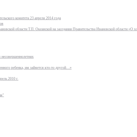
ельского комитета 23 апреля 2014 года
ов
ановской области Т.П. Океанской на заседании Правительства Ивановской области «О 
ля несовершеннолетних
нного ребенка, им займется кто-то другой…»
рель 2010 г.
ия"