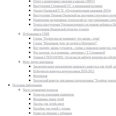
Отчет о мониторинге насилия в школах (2007г)
Выступление Степановой Т.Г. о ювенальной юстиции
Доклад Океанской Т. П. «Оздоровительная кампания 2014»
Выступление Татьяны Океанской на заседании городского родит
Применение медиативных технологий по урегулированию спор
Тезисы выступления Уполномоченного по правам ребенка в Ив
образования Ивановской области» 4 марта
Публикации в СМИ
Статья "Подростки не понимают, что жизнь - одна"
Статья "Маленькие дети, не сидите в Интернете!"
Вот увидите, жизнь устроится - статья о правовом конкурсе д
Что посеешь, то и пожнешь - интервью с Т. Степановой
Татьяна СТЕПАНОВА: «Если вы не найдете времени на собстве
Фото, видео материалы
Заключительное мероприятие правового конкурса для детей, ап
Победители конкурса видеороликов 2010-2011
Фотоархив
Творческий конкурс рекламных видеороликов "Телефон довер
Полезная информация
Часто задаваемые вопросы
Порядок взыскания алиментов
Жилищные права детей
Льготы для детей-сирот
Пособия для семей с детьми
Право на общение с ребенком