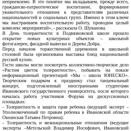
неприемлемо
. В это
понятие
мы
вкладываем
,
прежде
всего
,
гражданско-патриотическое
воспитание
,
формирование
уважительного
отношения
к
представителям
различных
национальностей
и
социальных
групп
.
Именно
в
этом
ключе
мы
выстраиваем
воспитательную
работу
,
проводим
целый
комплекс
мероприятий
», -
рассказала
О.
Шуванова
.
В
День
толерантности
в
Подвязновской
школе
прошло
открытие
новых
культурных
объектов
–
школьной
фотогалереи
,
фасадной
вывески
и
Дерева
Добра
.
Перед
началом
торжественной
церемонии
в
школьной
столовой
была
организована
выставка
блюд
национальной
русской
кухни
.
Гости
школы
могли
посмотреть
коллективно-творческое
дело
«
Растим
цветок
толерантности
»,
побывать
на
показе
информационный
презентаций
«
Мы
–
школа
ЮНЕСКО
».
Творческим
подарком
к
празднику
стал
танцевальный
концерт
,
подготовленный
иностранными
студентами
Ивановского
государственного
университета
,
после
которого
началась
работа
участников
Форума
на
дискуссионных
площадках
:
-
Толерантность
и
защита
прав
ребенка
(
ведущий
эксперт
–
Уполномоченный
по
правам
ребенка
в
Ивановской
области
Океанская
Татьяна
Петровна
);
-
Толерантность
и
межнациональные
отношения
(
ведущие
эксперты
–Метельский
Владимир
Иосифович
,
Ивановский