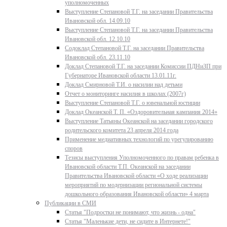
уполномоченных
Выступление Степановой Т.Г. на заседании Правительства
Ивановской обл. 14.09.10
Выступление Степановой Т.Г. на заседании Правительства
Ивановской обл. 12.10.10
Содоклад Степановой Т.Г. на заседании Правительства
Ивановской обл. 23.11.10
Доклад Степановой Т.Г. на заседании Комиссии ПДНиЗП при
Губернаторе Ивановской области 13.01.11г.
Доклад Смирновой Т.И. о насилии над детьми
Отчет о мониторинге насилия в школах (2007г)
Выступление Степановой Т.Г. о ювенальной юстиции
Доклад Океанской Т. П. «Оздоровительная кампания 2014»
Выступление Татьяны Океанской на заседании городского
родительского комитета 23 апреля 2014 года
Применение медиативных технологий по урегулированию
споров
Тезисы выступления Уполномоченного по правам ребенка в
Ивановской области Т.П. Океанской на заседании
Правительства Ивановской области «О ходе реализации
мероприятий по модернизации региональной системы
дошкольного образования Ивановской области» 4 марта
Публикации в СМИ
Статья "Подростки не понимают, что жизнь - одна"
Статья "Маленькие дети, не сидите в Интернете!"