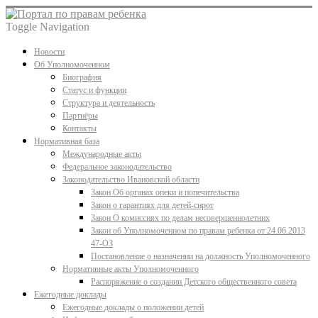
Toggle Navigation
Новости
Об Уполномоченном
Биография
Статус и функции
Структура и деятельность
Партнёры
Контакты
Нормативная база
Международные акты
Федеральное законодательство
Законодательство Ивановской области
Закон Об органах опеки и попечительства
Закон о гарантиях для детей-сирот
Закон О комиссиях по делам несовершеннолетних
Закон об Уполномоченном по правам ребенка от 24.06.2013
47-ОЗ
Постановление о назначении на должность Уполномоченного
Нормативные акты Уполномоченного
Распоряжение о создании Детского общественного совета
Ежегодные доклады
Ежегодные доклады о положении детей