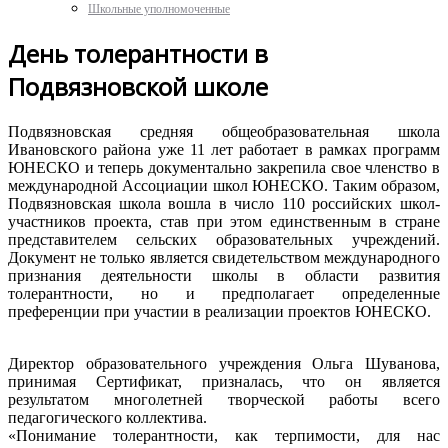
Школьные уполномоченные
День толерантности в
Подвязновской школе
Подвязновская
средняя
общеобразовательная
школа
Ивановского
района
уже 11 лет
работает
в
рамках
программ
ЮНЕСКО
и
теперь
документально
закрепила
свое
членство
в
международной
Ассоциации
школ
ЮНЕСКО
.
Таким
образом
,
Подвязновская
школа
вошла
в
число
110
российских
школ-
участников
проекта
,
став
при
этом
единственным
в
стране
представителем
сельских
образовательных
учреждений
.
Документ
не
только
является
свидетельством
международного
признания
деятельности
школы
в
области
развития
толерантности
,
но
и
предполагает
определенные
преференции
при
участии
в
реализации
проектов
ЮНЕСКО
.
Директор
образовательного
учреждения
Ольга
Шуванова
,
принимая
Сертификат
,
призналась
, что
он
является
результатом
многолетней
творческой
работы
всего
педагогического
коллектива
.
«
Понимание
толерантности
, как
терпимости
, для нас