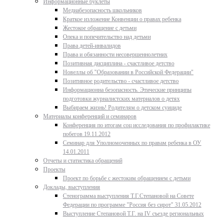
Информационные буклеты
Медиабезопасность школьников
Краткое изложение Конвенции о правах ребенка
Жестокое обращение с детьми
Опека и попечительство над детьми
Права детей-инвалидов
Права и обязанности несовершеннолетних
Позитивная дисциплина - счастливое детство
Новеллы об "Образовании в Российской Федерации"
Позитивное родительство - счастливое детство
Информационна безопасность. Этические принципы
подготовки журналистских материалов о детях
Выбираем жизнь! Родителям о детском суициде
Материалы конференций и семинаров
Конференция по итогам соц исследования по профилактике
побегов 19.11.2012
Семинар для Уполномоченных по правам ребенка в ОУ
14.01.2011
Отчеты и статистика обращений
Проекты
Проект по борьбе с жестоким обращением с детьми
Доклады, выступления
Стенограмма выступления Т.Г.Степановой на Совете
Федерации по программе "Россия без сирот" 31.05.2012
Выступление Степановой Т.Г. на IV съезде региональных