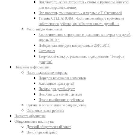
Вот увидите, жизнь устроится - статья о правовом конкурсе
для несовершеннолетних
Что посеешь, то и пожнешь - интервью с Т. Степановой
Татьяна СТЕПАНОВА: «Если вы не найдете времени на
собственного ребенка, им займется кто-то другой…»
Фото, видео материалы
Заключительное мероприятие правового конкурса для детей,
апрель 2010 г.
Победители конкурса видеороликов 2010-2011
Фотоархив
Творческий конкурс рекламных видеороликов "Телефон
доверия"
Полезная информация
Часто задаваемые вопросы
Порядок взыскания алиментов
Жилищные права детей
Льготы для детей-сирот
Пособия для семей с детьми
Право на общение с ребенком
Органы и организации по защите детей
Основные права ребенка
Написать обращение
Общественные институты
Детский общественный совет
Волонтерский центр