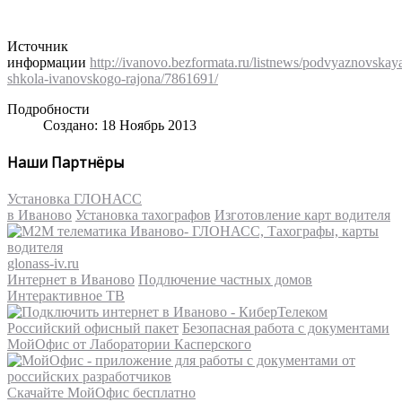
Источник
информации
http://ivanovo.bezformata.ru/
listnews
/
podvyaznovskay
shkola-ivanovskogo-rajona
/7861691/
Подробности
Создано: 18 Ноябрь 2013
Наши Партнёры
Установка ГЛОНАСС
в Иваново
Установка тахографов
Изготовление карт водителя
glonass-iv.ru
Интернет в Иваново
Подлючение частных домов
Интерактивное ТВ
Российский офисный пакет
Безопасная работа с документами
МойОфис от Лаборатории Касперского
Скачайте МойОфис бесплатно