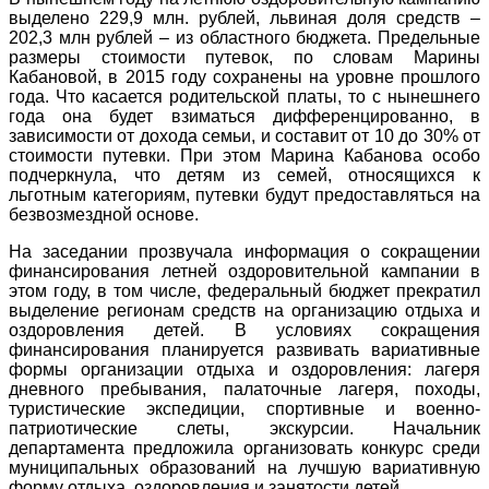
выделено 229,9 млн. рублей, львиная доля средств –
202,3 млн рублей – из областного бюджета. Предельные
размеры стоимости путевок, по словам Марины
Кабановой, в 2015 году сохранены на уровне прошлого
года. Что касается родительской платы, то с нынешнего
года она будет взиматься дифференцированно, в
зависимости от дохода семьи, и составит от 10 до 30% от
стоимости путевки. При этом Марина Кабанова особо
подчеркнула, что детям из семей, относящихся к
льготным категориям, путевки будут предоставляться на
безвозмездной основе.
На заседании прозвучала информация о сокращении
финансирования летней оздоровительной кампании в
этом году, в том числе, федеральный бюджет прекратил
выделение регионам средств на организацию отдыха и
оздоровления детей. В условиях сокращения
финансирования планируется развивать вариативные
формы организации отдыха и оздоровления: лагеря
дневного пребывания, палаточные лагеря, походы,
туристические экспедиции, спортивные и военно-
патриотические слеты, экскурсии. Начальник
департамента предложила организовать конкурс среди
муниципальных образований на лучшую вариативную
форму отдыха, оздоровления и занятости детей.