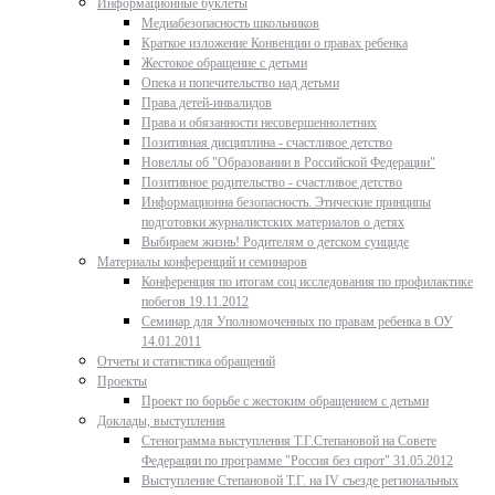
Информационные буклеты
Медиабезопасность школьников
Краткое изложение Конвенции о правах ребенка
Жестокое обращение с детьми
Опека и попечительство над детьми
Права детей-инвалидов
Права и обязанности несовершеннолетних
Позитивная дисциплина - счастливое детство
Новеллы об "Образовании в Российской Федерации"
Позитивное родительство - счастливое детство
Информационна безопасность. Этические принципы
подготовки журналистских материалов о детях
Выбираем жизнь! Родителям о детском суициде
Материалы конференций и семинаров
Конференция по итогам соц исследования по профилактике
побегов 19.11.2012
Семинар для Уполномоченных по правам ребенка в ОУ
14.01.2011
Отчеты и статистика обращений
Проекты
Проект по борьбе с жестоким обращением с детьми
Доклады, выступления
Стенограмма выступления Т.Г.Степановой на Совете
Федерации по программе "Россия без сирот" 31.05.2012
Выступление Степановой Т.Г. на IV съезде региональных