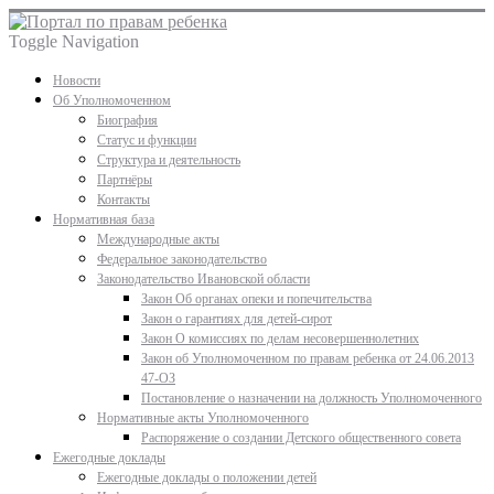
Toggle Navigation
Новости
Об Уполномоченном
Биография
Статус и функции
Структура и деятельность
Партнёры
Контакты
Нормативная база
Международные акты
Федеральное законодательство
Законодательство Ивановской области
Закон Об органах опеки и попечительства
Закон о гарантиях для детей-сирот
Закон О комиссиях по делам несовершеннолетних
Закон об Уполномоченном по правам ребенка от 24.06.2013
47-ОЗ
Постановление о назначении на должность Уполномоченного
Нормативные акты Уполномоченного
Распоряжение о создании Детского общественного совета
Ежегодные доклады
Ежегодные доклады о положении детей