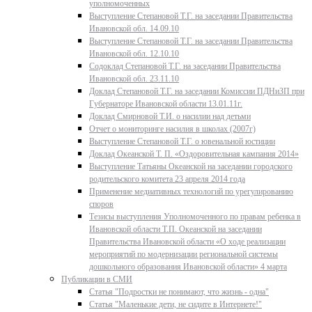
уполномоченных
Выступление Степановой Т.Г. на заседании Правительства
Ивановской обл. 14.09.10
Выступление Степановой Т.Г. на заседании Правительства
Ивановской обл. 12.10.10
Содоклад Степановой Т.Г. на заседании Правительства
Ивановской обл. 23.11.10
Доклад Степановой Т.Г. на заседании Комиссии ПДНиЗП при
Губернаторе Ивановской области 13.01.11г.
Доклад Смирновой Т.И. о насилии над детьми
Отчет о мониторинге насилия в школах (2007г)
Выступление Степановой Т.Г. о ювенальной юстиции
Доклад Океанской Т. П. «Оздоровительная кампания 2014»
Выступление Татьяны Океанской на заседании городского
родительского комитета 23 апреля 2014 года
Применение медиативных технологий по урегулированию
споров
Тезисы выступления Уполномоченного по правам ребенка в
Ивановской области Т.П. Океанской на заседании
Правительства Ивановской области «О ходе реализации
мероприятий по модернизации региональной системы
дошкольного образования Ивановской области» 4 марта
Публикации в СМИ
Статья "Подростки не понимают, что жизнь - одна"
Статья "Маленькие дети, не сидите в Интернете!"