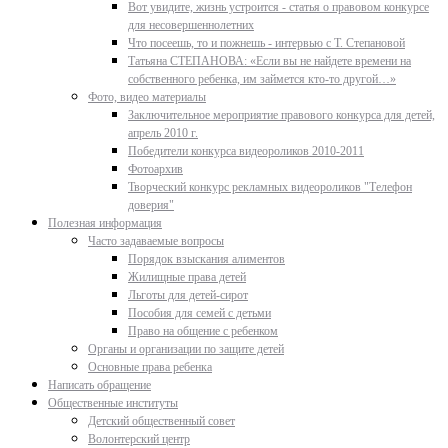
Вот увидите, жизнь устроится - статья о правовом конкурсе
для несовершеннолетних
Что посеешь, то и пожнешь - интервью с Т. Степановой
Татьяна СТЕПАНОВА: «Если вы не найдете времени на
собственного ребенка, им займется кто-то другой…»
Фото, видео материалы
Заключительное мероприятие правового конкурса для детей,
апрель 2010 г.
Победители конкурса видеороликов 2010-2011
Фотоархив
Творческий конкурс рекламных видеороликов "Телефон
доверия"
Полезная информация
Часто задаваемые вопросы
Порядок взыскания алиментов
Жилищные права детей
Льготы для детей-сирот
Пособия для семей с детьми
Право на общение с ребенком
Органы и организации по защите детей
Основные права ребенка
Написать обращение
Общественные институты
Детский общественный совет
Волонтерский центр