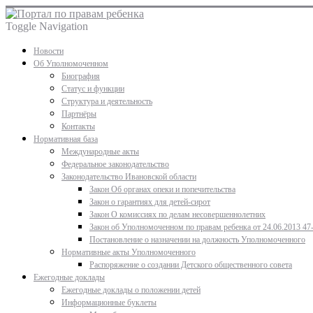
Toggle Navigation
Новости
Об Уполномоченном
Биография
Статус и функции
Структура и деятельность
Партнёры
Контакты
Нормативная база
Международные акты
Федеральное законодательство
Законодательство Ивановской области
Закон Об органах опеки и попечительства
Закон о гарантиях для детей-сирот
Закон О комиссиях по делам несовершеннолетних
Закон об Уполномоченном по правам ребенка от 24.06.2013 47
Постановление о назначении на должность Уполномоченного
Нормативные акты Уполномоченного
Распоряжение о создании Детского общественного совета
Ежегодные доклады
Ежегодные доклады о положении детей
Информационные буклеты