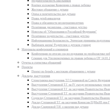
Медиабезопасность школьников
Краткое изложение Конвенции о правах ребенка
Жестокое обращение с детьми
Опека и попечительство над детьми
Права детей-инвалидов
Права и обязанности несовершеннолетних
Позитивная дисциплина - счастливое детство
Новеллы об "Образовании в Российской Федерации"
Позитивное родительство - счастливое детство
Информационна безопасность. Этические принципы подготовки
Выбираем жизнь! Родителям о детском суициде
Материалы конференций и семинаров
Конференция по итогам соц исследования по профилактике поб
Семинар для Уполномоченных по правам ребенка в ОУ 14.01.
Отчеты и статистика обращений
Проекты
Проект по борьбе с жестоким обращением с детьми
Доклады, выступления
Стенограмма выступления Т.Г.Степановой на Совете Федерации
Выступление Степановой Т.Г. на IV съезде региональных упо
Выступление Степановой Т.Г. на заседании Правительства Иван
Выступление Степановой Т.Г. на заседании Правительства Иван
Содоклад Степановой Т.Г. на заседании Правительства Ивановс
Доклад Степановой Т.Г. на заседании Комиссии ПДНиЗП при Гу
Доклад Смирновой Т.И. о насилии над детьми