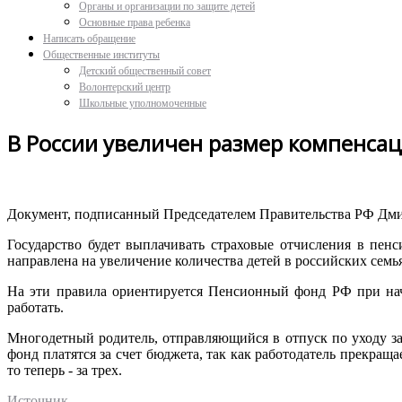
Органы и организации по защите детей
Основные права ребенка
Написать обращение
Общественные институты
Детский общественный совет
Волонтерский центр
Школьные уполномоченные
В России увеличен размер компенса
Документ, подписанный Председателем Правительства РФ Дми
Государство будет выплачивать страховые отчисления в пенс
направлена на увеличение количества детей в российских семь
На эти правила ориентируется Пенсионный фонд РФ при нач
работать.
Многодетный родитель, отправляющийся в отпуск по уходу за
фонд платятся за счет бюджета, так как работодатель прекраща
то теперь - за трех.
Источник