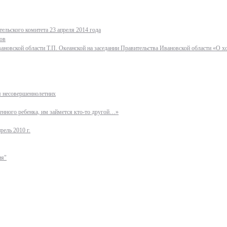
ельского комитета 23 апреля 2014 года
ов
ановской области Т.П. Океанской на заседании Правительства Ивановской области «О 
ля несовершеннолетних
нного ребенка, им займется кто-то другой…»
рель 2010 г.
ия"