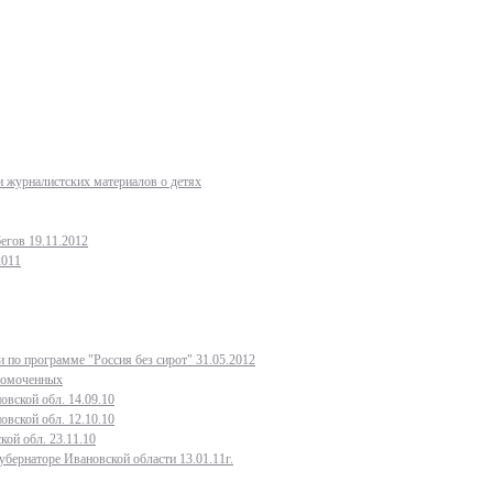
 журналистских материалов о детях
егов 19.11.2012
2011
 по программе "Россия без сирот" 31.05.2012
лномоченных
овской обл. 14.09.10
овской обл. 12.10.10
кой обл. 23.11.10
бернаторе Ивановской области 13.01.11г.