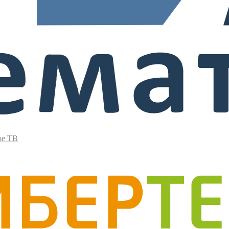
ое ТВ