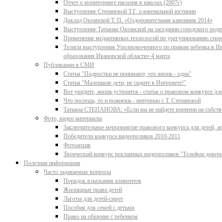
Отчет о мониторинге насилия в школах (2007г)
Выступление Степановой Т.Г. о ювенальной юстиции
Доклад Океанской Т. П. «Оздоровительная кампания 2014»
Выступление Татьяны Океанской на заседании городского родит
Применение медиативных технологий по урегулированию спор
Тезисы выступления Уполномоченного по правам ребенка в Ив
образования Ивановской области» 4 марта
Публикации в СМИ
Статья "Подростки не понимают, что жизнь - одна"
Статья "Маленькие дети, не сидите в Интернете!"
Вот увидите, жизнь устроится - статья о правовом конкурсе д
Что посеешь, то и пожнешь - интервью с Т. Степановой
Татьяна СТЕПАНОВА: «Если вы не найдете времени на собстве
Фото, видео материалы
Заключительное мероприятие правового конкурса для детей, ап
Победители конкурса видеороликов 2010-2011
Фотоархив
Творческий конкурс рекламных видеороликов "Телефон довер
Полезная информация
Часто задаваемые вопросы
Порядок взыскания алиментов
Жилищные права детей
Льготы для детей-сирот
Пособия для семей с детьми
Право на общение с ребенком