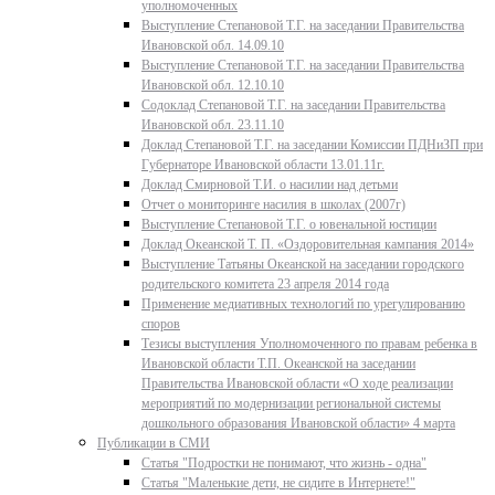
уполномоченных
Выступление Степановой Т.Г. на заседании Правительства
Ивановской обл. 14.09.10
Выступление Степановой Т.Г. на заседании Правительства
Ивановской обл. 12.10.10
Содоклад Степановой Т.Г. на заседании Правительства
Ивановской обл. 23.11.10
Доклад Степановой Т.Г. на заседании Комиссии ПДНиЗП при
Губернаторе Ивановской области 13.01.11г.
Доклад Смирновой Т.И. о насилии над детьми
Отчет о мониторинге насилия в школах (2007г)
Выступление Степановой Т.Г. о ювенальной юстиции
Доклад Океанской Т. П. «Оздоровительная кампания 2014»
Выступление Татьяны Океанской на заседании городского
родительского комитета 23 апреля 2014 года
Применение медиативных технологий по урегулированию
споров
Тезисы выступления Уполномоченного по правам ребенка в
Ивановской области Т.П. Океанской на заседании
Правительства Ивановской области «О ходе реализации
мероприятий по модернизации региональной системы
дошкольного образования Ивановской области» 4 марта
Публикации в СМИ
Статья "Подростки не понимают, что жизнь - одна"
Статья "Маленькие дети, не сидите в Интернете!"