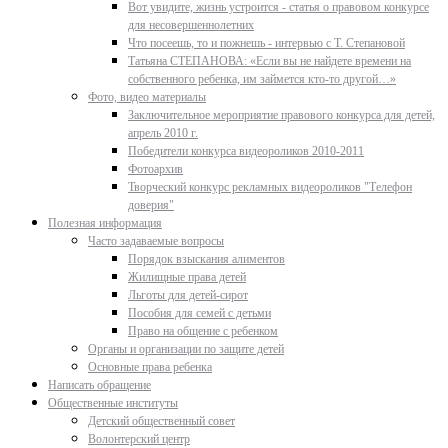
Вот увидите, жизнь устроится - статья о правовом конкурсе
для несовершеннолетних
Что посеешь, то и пожнешь - интервью с Т. Степановой
Татьяна СТЕПАНОВА: «Если вы не найдете времени на
собственного ребенка, им займется кто-то другой…»
Фото, видео материалы
Заключительное мероприятие правового конкурса для детей,
апрель 2010 г.
Победители конкурса видеороликов 2010-2011
Фотоархив
Творческий конкурс рекламных видеороликов "Телефон
доверия"
Полезная информация
Часто задаваемые вопросы
Порядок взыскания алиментов
Жилищные права детей
Льготы для детей-сирот
Пособия для семей с детьми
Право на общение с ребенком
Органы и организации по защите детей
Основные права ребенка
Написать обращение
Общественные институты
Детский общественный совет
Волонтерский центр