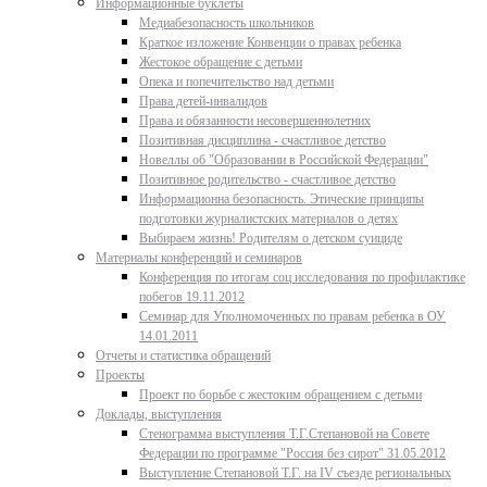
Информационные буклеты
Медиабезопасность школьников
Краткое изложение Конвенции о правах ребенка
Жестокое обращение с детьми
Опека и попечительство над детьми
Права детей-инвалидов
Права и обязанности несовершеннолетних
Позитивная дисциплина - счастливое детство
Новеллы об "Образовании в Российской Федерации"
Позитивное родительство - счастливое детство
Информационна безопасность. Этические принципы
подготовки журналистских материалов о детях
Выбираем жизнь! Родителям о детском суициде
Материалы конференций и семинаров
Конференция по итогам соц исследования по профилактике
побегов 19.11.2012
Семинар для Уполномоченных по правам ребенка в ОУ
14.01.2011
Отчеты и статистика обращений
Проекты
Проект по борьбе с жестоким обращением с детьми
Доклады, выступления
Стенограмма выступления Т.Г.Степановой на Совете
Федерации по программе "Россия без сирот" 31.05.2012
Выступление Степановой Т.Г. на IV съезде региональных