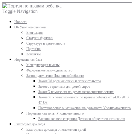
Toggle Navigation
Новости
Об Уполномоченном
Биография
Статус и функции
Структура и деятельность
Партнёры
Контакты
Нормативная база
Международные акты
Федеральное законодательство
Законодательство Ивановской области
Закон Об органах опеки и попечительства
Закон о гарантиях для детей-сирот
Закон О комиссиях по делам несовершеннолетних
Закон об Уполномоченном по правам ребенка от 24.06.2013
47-ОЗ
Постановление о назначении на должность Уполномоченного
Нормативные акты Уполномоченного
Распоряжение о создании Детского общественного совета
Ежегодные доклады
Ежегодные доклады о положении детей