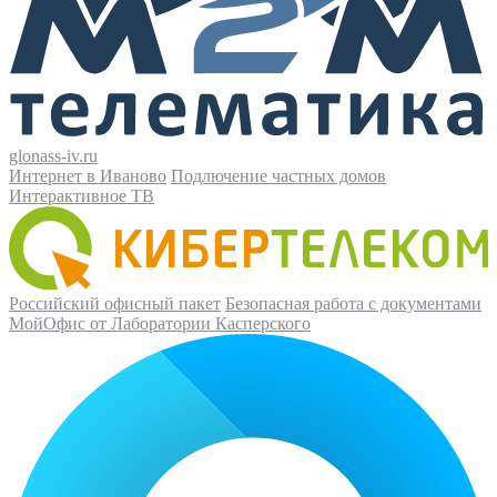
glonass-iv.ru
Интернет в Иваново
Подлючение частных домов
Интерактивное ТВ
Российский офисный пакет
Безопасная работа с документами
МойОфис от Лаборатории Касперского