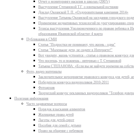
Отчет о мониторинге насилия в школах (2007г)
Выступление Степановой Т.Г. о ювенальной юстиции
Доклад Океанской Т. П. «Оздоровительная кампания 2014»
Выступление Татьяны Океанской на заседании городского родит
Применение медиативных технологий по урегулированию спор
Тезисы выступления Уполномоченного по правам ребенка в Ив
образования Ивановской области» 4 марта
Публикации в СМИ
Статья "Подростки не понимают, что жизнь - одна"
Статья "Маленькие дети, не сидите в Интернете!"
Вот увидите, жизнь устроится - статья о правовом конкурсе д
Что посеешь, то и пожнешь - интервью с Т. Степановой
Татьяна СТЕПАНОВА: «Если вы не найдете времени на собстве
Фото, видео материалы
Заключительное мероприятие правового конкурса для детей, ап
Победители конкурса видеороликов 2010-2011
Фотоархив
Творческий конкурс рекламных видеороликов "Телефон довер
Полезная информация
Часто задаваемые вопросы
Порядок взыскания алиментов
Жилищные права детей
Льготы для детей-сирот
Пособия для семей с детьми
Право на общение с ребенком