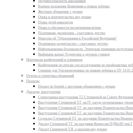
Медиабезопасность школьников
Краткое изложение Конвенции о правах ребенка
Жестокое обращение с детьми
Опека и попечительство над детьми
Права детей-инвалидов
Права и обязанности несовершеннолетних
Позитивная дисциплина - счастливое детство
Новеллы об "Образовании в Российской Федерации"
Позитивное родительство - счастливое детство
Информационна безопасность. Этические принципы подготовки
Выбираем жизнь! Родителям о детском суициде
Материалы конференций и семинаров
Конференция по итогам соц исследования по профилактике поб
Семинар для Уполномоченных по правам ребенка в ОУ 14.01.
Отчеты и статистика обращений
Проекты
Проект по борьбе с жестоким обращением с детьми
Доклады, выступления
Стенограмма выступления Т.Г.Степановой на Совете Федерации
Выступление Степановой Т.Г. на IV съезде региональных упо
Выступление Степановой Т.Г. на заседании Правительства Иван
Выступление Степановой Т.Г. на заседании Правительства Иван
Содоклад Степановой Т.Г. на заседании Правительства Ивановс
Доклад Степановой Т.Г. на заседании Комиссии ПДНиЗП при Гу
Доклад Смирновой Т.И. о насилии над детьми