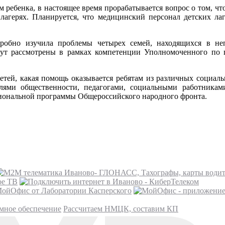
 ребенка, в настоящее время прорабатывается вопрос о том, ч
 лагерях. Планируется, что медицинский персонал детских ла
робно изучила проблемы четырех семей, находящихся в не
дут рассмотрены в рамках компетенции Уполномоченного по 
детей, какая помощь оказывается ребятам из различных социал
елями общественности, педагогами, социальными работника
гиональной программы Общероссийского народного фронта.
ое ТВ
ойОфис от Лаборатории Касперского
мное обеспечение
Рассчитаем НМЦК, составим КП