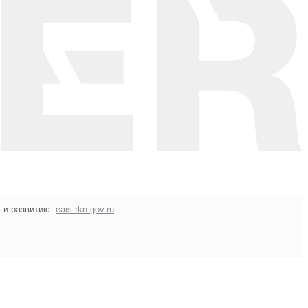
 и развитию:
eais.rkn.gov.ru