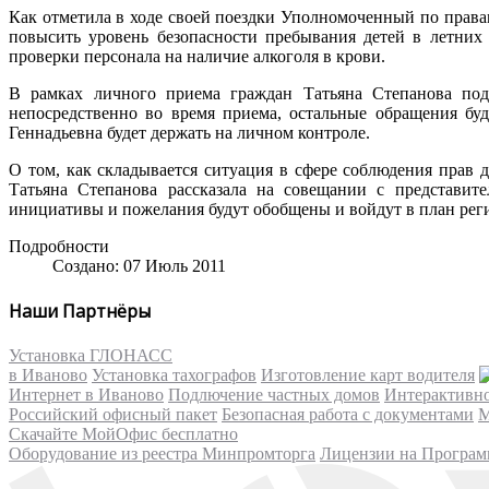
Как отметила в ходе своей поездки Уполномоченный по правам
повысить уровень безопасности пребывания детей в летних
проверки персонала на наличие алкоголя в крови.
В рамках личного приема граждан Татьяна Степанова под
непосредственно во время приема, остальные обращения бу
Геннадьевна будет держать на личном контроле.
О том, как складывается ситуация в сфере соблюдения прав 
Татьяна Степанова рассказала на совещании с представит
инициативы и пожелания будут обобщены и войдут в план ре
Подробности
Создано: 07 Июль 2011
Наши Партнёры
Установка ГЛОНАСС
в Иваново
Установка тахографов
Изготовление карт водителя
Интернет в Иваново
Подлючение частных домов
Интерактивн
Российский офисный пакет
Безопасная работа с документами
М
Скачайте МойОфис бесплатно
Оборудование из реестра Минпромторга
Лицензии на Програм