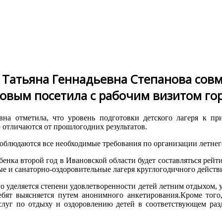
Татьяна Геннадьевна Степанова сов
вым посетила с рабочим визитом го
евна отметила, что уровень подготовки детского лагеря к пр
 отличаются от прошлогодних результатов.
блюдаются все необходимые требования по организации летнего
нка второй год в Ивановской области будет составляться рейти
ые и санаторно-оздоровительные лагеря круглогодичного действ
уделяется степени удовлетворенности детей летним отдыхом, у
ебят выясняется путем анонимного анкетирования.Кроме того
услуг по отдыху и оздоровлению детей в соответствующем раз