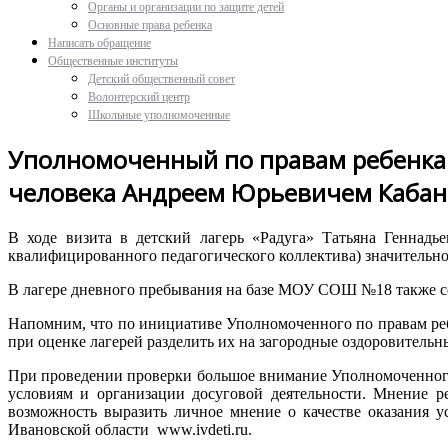
Органы и организации по защите детей
Основные права ребенка
Написать обращение
Общественные институты
Детский общественный совет
Волонтерский центр
Школьные уполномоченные
Уполномоченный по правам ребенка 
человека Андреем Юрьевичем Кабано
В ходе визита в детский лагерь «Радуга» Татьяна Геннадь
квалифицированного педагогического коллектива) значительно
В лагере дневного пребывания на базе МОУ СОШ №18 также со
Напомним, что по инициативе Уполномоченного по правам ребе
при оценке лагерей разделить их на загородные оздоровительн
При проведении проверки большое внимание Уполномоченного 
условиям и организации досуговой деятельности. Мнение р
возможность выразить личное мнение о качестве оказания 
Ивановской области www.ivdeti.ru.