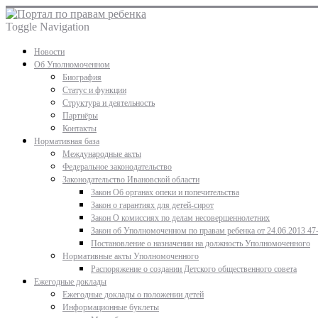
Toggle Navigation
Новости
Об Уполномоченном
Биография
Статус и функции
Структура и деятельность
Партнёры
Контакты
Нормативная база
Международные акты
Федеральное законодательство
Законодательство Ивановской области
Закон Об органах опеки и попечительства
Закон о гарантиях для детей-сирот
Закон О комиссиях по делам несовершеннолетних
Закон об Уполномоченном по правам ребенка от 24.06.2013 47
Постановление о назначении на должность Уполномоченного
Нормативные акты Уполномоченного
Распоряжение о создании Детского общественного совета
Ежегодные доклады
Ежегодные доклады о положении детей
Информационные буклеты