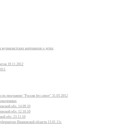
 журналистских материалов о детях
егов 19.11.2012
2011
 по программе "Россия без сирот" 31.05.2012
лномоченных
овской обл. 14.09.10
овской обл. 12.10.10
кой обл. 23.11.10
бернаторе Ивановской области 13.01.11г.