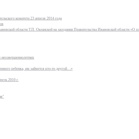
ельского комитета 23 апреля 2014 года
ов
ановской области Т.П. Океанской на заседании Правительства Ивановской области «О 
ля несовершеннолетних
нного ребенка, им займется кто-то другой…»
рель 2010 г.
ия"