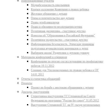
Информационные буклеты
Медиабезопасность школьников
Краткое изложение Конвенции о правах ребенка
Жестокое обращение с детьми
Опека и попечительство над детьми
Права детей-инвалидов
Права и обязанности несовершеннолетних
Позитивная дисциплина - счастливое детство
Новеллы об "Образовании в Российской Федерации"
Позитивное родительство - счастливое детство
Информационна безопасность. Этические принципы
подготовки журналистских материалов о детях
Выбираем жизнь! Родителям о детском суициде
Материалы конференций и семинаров
Конференция по итогам соц исследования по профилактике
побегов 19.11.2012
Семинар для Уполномоченных по правам ребенка в ОУ
14.01.2011
Отчеты и статистика обращений
Проекты
Проект по борьбе с жестоким обращением с детьми
Доклады, выступления
Стенограмма выступления Т.Г.Степановой на Совете
Федерации по программе "Россия без сирот" 31.05.2012
Выступление Степановой Т.Г. на IV съезде региональных