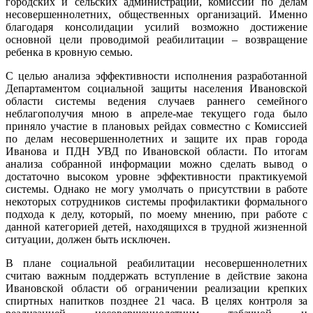
городских и сельских администраций, комиссий по делам
несовершеннолетних, общественных организаций. Именно
благодаря консолидации усилий возможно достижение
основной цели проводимой реабилитации – возвращение
ребенка в кровную семью.
С целью анализа эффективности исполнения разработанной
Департаментом социальной защиты населения Ивановской
области системы ведения случаев раннего семейного
неблагополучия мною в апреле-мае текущего года было
приняло участие в плановых рейдах совместно с Комиссией
по делам несовершеннолетних и защите их прав города
Иванова и ПДН УВД по Ивановской области. По итогам
анализа собранной информации можно сделать вывод о
достаточно высоком уровне эффективности практикуемой
системы. Однако не могу умолчать о присутствии в работе
некоторых сотрудников системы профилактики формального
подхода к делу, который, по моему мнению, при работе с
данной категорией детей, находящихся в трудной жизненной
ситуации, должен быть исключен.
В плане социальной реабилитации несовершеннолетних
считаю важным поддержать вступление в действие закона
Ивановской области об ограничении реализации крепких
спиртных напитков позднее 21 часа. В целях контроля за