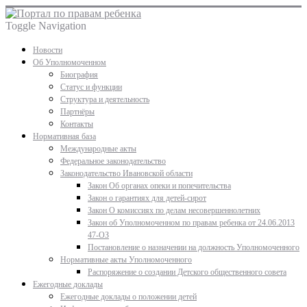
Toggle Navigation
Новости
Об Уполномоченном
Биография
Статус и функции
Структура и деятельность
Партнёры
Контакты
Нормативная база
Международные акты
Федеральное законодательство
Законодательство Ивановской области
Закон Об органах опеки и попечительства
Закон о гарантиях для детей-сирот
Закон О комиссиях по делам несовершеннолетних
Закон об Уполномоченном по правам ребенка от 24.06.2013
47-ОЗ
Постановление о назначении на должность Уполномоченного
Нормативные акты Уполномоченного
Распоряжение о создании Детского общественного совета
Ежегодные доклады
Ежегодные доклады о положении детей