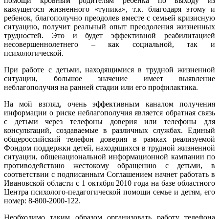
помощи кровным родителям ребенка по выходу из
кажущегося жизненного «тупика», т.к. благодаря этому и
ребенок, благополучно преодолев вместе с семьей кризисную
ситуацию, получит реальный опыт преодоления жизненных
трудностей. Это и будет эффективной реабилитацией
несовершеннолетнего – как социальной, так и
психологической.
При работе с детьми, находящимися в трудной жизненной
ситуации, большое значение имеет выявление
неблагополучия на ранней стадии или его профилактика.
На мой взгляд, очень эффективным каналом получения
информации о риске неблагополучия является обратная связь
с детьми через телефоны доверия или телефоны для
консультаций, создаваемые в различных службах. Единый
общероссийский телефон доверия в рамках реализуемой
Фондом поддержки детей, находящихся в трудной жизненной
ситуации, общенациональной информационной кампании по
противодействию жестокому обращению с детьми, в
соответствии с подписанным Соглашением начнет работать в
Ивановской области с 1 октября 2010 года на базе областного
Центра психолого-педагогической помощи семье и детям, его
номер: 8-800-2000-122.
Необходимо таким образом организовать работу телефона