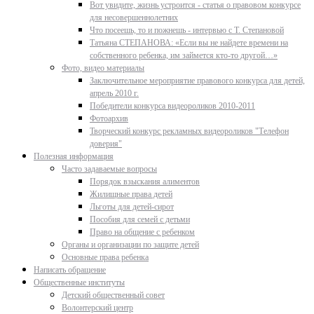
Вот увидите, жизнь устроится - статья о правовом конкурсе
для несовершеннолетних
Что посеешь, то и пожнешь - интервью с Т. Степановой
Татьяна СТЕПАНОВА: «Если вы не найдете времени на
собственного ребенка, им займется кто-то другой…»
Фото, видео материалы
Заключительное мероприятие правового конкурса для детей,
апрель 2010 г.
Победители конкурса видеороликов 2010-2011
Фотоархив
Творческий конкурс рекламных видеороликов "Телефон
доверия"
Полезная информация
Часто задаваемые вопросы
Порядок взыскания алиментов
Жилищные права детей
Льготы для детей-сирот
Пособия для семей с детьми
Право на общение с ребенком
Органы и организации по защите детей
Основные права ребенка
Написать обращение
Общественные институты
Детский общественный совет
Волонтерский центр