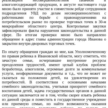
реализацией несовершеннолетним табачной и
алкоголесодержащей продукции, в августе настоящего года
мною было принято участие в совместном рейде сотрудников
подразделения УВД по делам несовершеннолетних с
работниками по борьбе с правонарушениями на
потребительском рынке по проверке торговых точек в 30-м
микрорайоне областного центра. Контрольные закупки
зафиксировали факты нарушения законодательства в данной
сфере. По итогам проверки мною было направлено
обращение в адрес главы администрации города Иванова о
закрытии внутри-дворовых торговых точек.
По опыту обращения граждан ко мне, как Уполномоченному
по правам ребенка в Ивановской области, могу отметить, что
зачастую семьи, исчерпавшие внутренние ресурсы
преодоления трудностей, имеют целый клубок проблем:
безработица, алкоголизм, огромные долги за коммунальные
услуги, неоформленные документы и т.д., что не может не
сказаться на положении детей, на удовлетворении их
потребностей. В соответствии с основными началами
семейного законодательства, учитывая приоритет семейного
воспитания детей, задача государственных органов в данной
ситуации заключается не в том, чтобы скорее изъять ребенка
из данной среды и поместить в государственное учреждение
или приемную семью, но найти возможность оказания