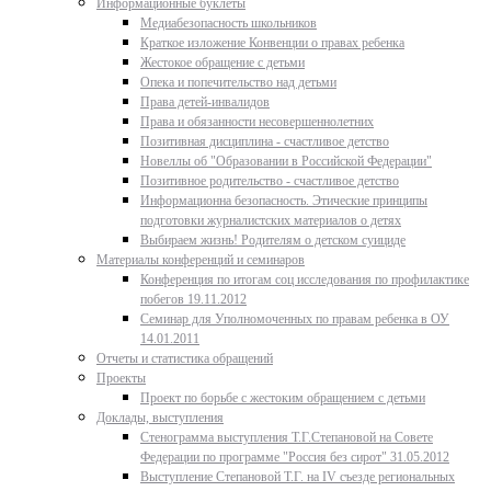
Информационные буклеты
Медиабезопасность школьников
Краткое изложение Конвенции о правах ребенка
Жестокое обращение с детьми
Опека и попечительство над детьми
Права детей-инвалидов
Права и обязанности несовершеннолетних
Позитивная дисциплина - счастливое детство
Новеллы об "Образовании в Российской Федерации"
Позитивное родительство - счастливое детство
Информационна безопасность. Этические принципы
подготовки журналистских материалов о детях
Выбираем жизнь! Родителям о детском суициде
Материалы конференций и семинаров
Конференция по итогам соц исследования по профилактике
побегов 19.11.2012
Семинар для Уполномоченных по правам ребенка в ОУ
14.01.2011
Отчеты и статистика обращений
Проекты
Проект по борьбе с жестоким обращением с детьми
Доклады, выступления
Стенограмма выступления Т.Г.Степановой на Совете
Федерации по программе "Россия без сирот" 31.05.2012
Выступление Степановой Т.Г. на IV съезде региональных