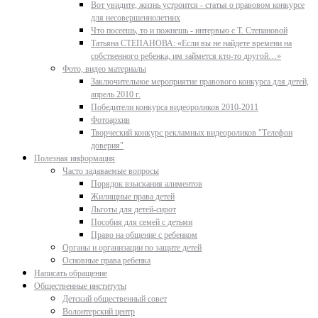
Вот увидите, жизнь устроится - статья о правовом конкурсе
для несовершеннолетних
Что посеешь, то и пожнешь - интервью с Т. Степановой
Татьяна СТЕПАНОВА: «Если вы не найдете времени на
собственного ребенка, им займется кто-то другой…»
Фото, видео материалы
Заключительное мероприятие правового конкурса для детей,
апрель 2010 г.
Победители конкурса видеороликов 2010-2011
Фотоархив
Творческий конкурс рекламных видеороликов "Телефон
доверия"
Полезная информация
Часто задаваемые вопросы
Порядок взыскания алиментов
Жилищные права детей
Льготы для детей-сирот
Пособия для семей с детьми
Право на общение с ребенком
Органы и организации по защите детей
Основные права ребенка
Написать обращение
Общественные институты
Детский общественный совет
Волонтерский центр