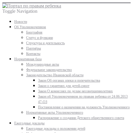
Toggle Navigation
Новости
Об Уполномоченном
Биография
Статус и функции
Структура и деятельность
Партнёры
Контакты
Нормативная база
Международные акты
Федеральное законодательство
Законодательство Ивановской области
Закон Об органах опеки и попечительства
Закон о гарантиях для детей-сирот
Закон О комиссиях по делам несовершеннолетних
Закон об Уполномоченном по правам ребенка от 24.06.2013
47-ОЗ
Постановление о назначении на должность Уполномоченного
Нормативные акты Уполномоченного
Распоряжение о создании Детского общественного совета
Ежегодные доклады
Ежегодные доклады о положении детей