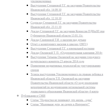
уполномоченных
Выступление Степановой Т.Г. на заседании Правительства
Ивановской обл. 14.09.10
Выступление Степановой Т.Г. на заседании Правительства
Ивановской обл. 12.10.10
Содоклад Степановой Т.Г. на заседании Правительства
Ивановской обл. 23.11.10
Доклад Степановой Т.Г. на заседании Комиссии ПДНиЗП при
Губернаторе Ивановской области 13.01.11г.
Доклад Смирновой Т.И. о насилии над детьми
Отчет о мониторинге насилия в школах (2007г)
Выступление Степановой Т.Г. о ювенальной юстиции
Доклад Океанской Т. П. «Оздоровительная кампания 2014»
Выступление Татьяны Океанской на заседании городского
родительского комитета 23 апреля 2014 года
Применение медиативных технологий по урегулированию
споров
Тезисы выступления Уполномоченного по правам ребенка в
Ивановской области Т.П. Океанской на заседании
Правительства Ивановской области «О ходе реализации
мероприятий по модернизации региональной системы
дошкольного образования Ивановской области» 4 марта
Публикации в СМИ
Статья "Подростки не понимают, что жизнь - одна"
Статья "Маленькие дети, не сидите в Интернете!"