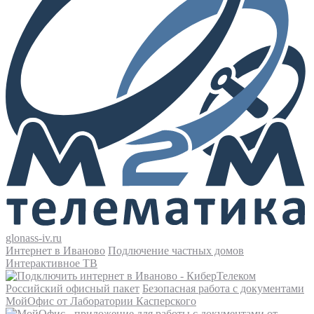
glonass-iv.ru
Интернет в Иваново
Подлючение частных домов
Интерактивное ТВ
Российский офисный пакет
Безопасная работа с документами
МойОфис от Лаборатории Касперского