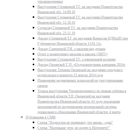
уполномоченных
Выступление Степановой Т.Г. на заседании Правительства
Ивановской обл. 14.09.10
Выступление Степановой Т.Г. на заседании Правительства
Ивановской обл. 12.10.10
Содоклад Степановой Т.Г. на заседании Правительства
Ивановской обл. 23.11.10
Доклад Степановой Т.Г. на заседании Комиссии ПДНиЗП при
Губернаторе Ивановской области 13.01.11г.
Доклад Смирновой Т.И. о насилии над детьми
Отчет о мониторинге насилия в школах (2007г)
Выступление Степановой Т.Г. о ювенальной юстиции
Доклад Океанской Т. П. «Оздоровительная кампания 2014»
Выступление Татьяны Океанской на заседании городского
родительского комитета 23 апреля 2014 года
Применение медиативных технологий по урегулированию
споров
Тезисы выступления Уполномоченного по правам ребенка в
Ивановской области Т.П. Океанской на заседании
Правительства Ивановской области «О ходе реализации
мероприятий по модернизации региональной системы
дошкольного образования Ивановской области» 4 марта
Публикации в СМИ
Статья "Подростки не понимают, что жизнь - одна"
Статья "Маленькие дети, не сидите в Интернете!"