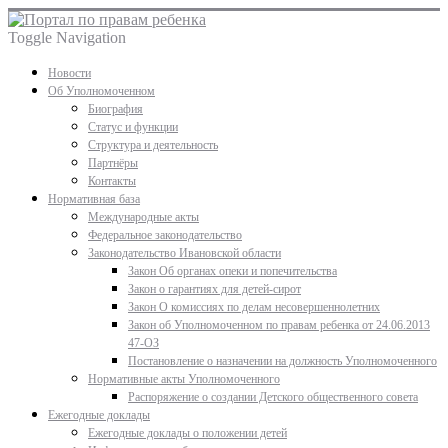
Toggle Navigation
Новости
Об Уполномоченном
Биография
Статус и функции
Структура и деятельность
Партнёры
Контакты
Нормативная база
Международные акты
Федеральное законодательство
Законодательство Ивановской области
Закон Об органах опеки и попечительства
Закон о гарантиях для детей-сирот
Закон О комиссиях по делам несовершеннолетних
Закон об Уполномоченном по правам ребенка от 24.06.2013
47-ОЗ
Постановление о назначении на должность Уполномоченного
Нормативные акты Уполномоченного
Распоряжение о создании Детского общественного совета
Ежегодные доклады
Ежегодные доклады о положении детей