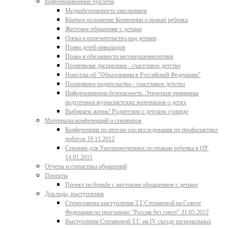
Информационные буклеты
Медиабезопасность школьников
Краткое изложение Конвенции о правах ребенка
Жестокое обращение с детьми
Опека и попечительство над детьми
Права детей-инвалидов
Права и обязанности несовершеннолетних
Позитивная дисциплина - счастливое детство
Новеллы об "Образовании в Российской Федерации"
Позитивное родительство - счастливое детство
Информационна безопасность. Этические принципы
подготовки журналистских материалов о детях
Выбираем жизнь! Родителям о детском суициде
Материалы конференций и семинаров
Конференция по итогам соц исследования по профилактике
побегов 19.11.2012
Семинар для Уполномоченных по правам ребенка в ОУ
14.01.2011
Отчеты и статистика обращений
Проекты
Проект по борьбе с жестоким обращением с детьми
Доклады, выступления
Стенограмма выступления Т.Г.Степановой на Совете
Федерации по программе "Россия без сирот" 31.05.2012
Выступление Степановой Т.Г. на IV съезде региональных