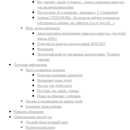
Вот увидите, жизнь устроится - статья о правовом конкурсе
для несовершеннолетних
Что посеешь, то и пожнешь - интервью с Т. Степановой
Татьяна СТЕПАНОВА: «Если вы не найдете времени на
собственного ребенка, им займется кто-то другой…»
Фото, видео материалы
Заключительное мероприятие правового конкурса для детей,
апрель 2010 г.
Победители конкурса видеороликов 2010-2011
Фотоархив
Творческий конкурс рекламных видеороликов "Телефон
доверия"
Полезная информация
Часто задаваемые вопросы
Порядок взыскания алиментов
Жилищные права детей
Льготы для детей-сирот
Пособия для семей с детьми
Право на общение с ребенком
Органы и организации по защите детей
Основные права ребенка
Написать обращение
Общественные институты
Детский общественный совет
Волонтерский центр