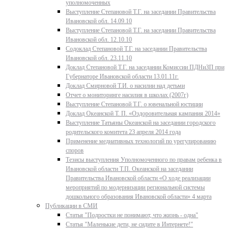
уполномоченных
Выступление Степановой Т.Г. на заседании Правительства
Ивановской обл. 14.09.10
Выступление Степановой Т.Г. на заседании Правительства
Ивановской обл. 12.10.10
Содоклад Степановой Т.Г. на заседании Правительства
Ивановской обл. 23.11.10
Доклад Степановой Т.Г. на заседании Комиссии ПДНиЗП при
Губернаторе Ивановской области 13.01.11г.
Доклад Смирновой Т.И. о насилии над детьми
Отчет о мониторинге насилия в школах (2007г)
Выступление Степановой Т.Г. о ювенальной юстиции
Доклад Океанской Т. П. «Оздоровительная кампания 2014»
Выступление Татьяны Океанской на заседании городского
родительского комитета 23 апреля 2014 года
Применение медиативных технологий по урегулированию
споров
Тезисы выступления Уполномоченного по правам ребенка в
Ивановской области Т.П. Океанской на заседании
Правительства Ивановской области «О ходе реализации
мероприятий по модернизации региональной системы
дошкольного образования Ивановской области» 4 марта
Публикации в СМИ
Статья "Подростки не понимают, что жизнь - одна"
Статья "Маленькие дети, не сидите в Интернете!"