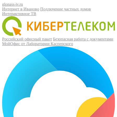
glonass-iv.ru
Интернет в Иваново
Подлючение частных домов
Интерактивное ТВ
Российский офисный пакет
Безопасная работа с документами
МойОфис от Лаборатории Касперского