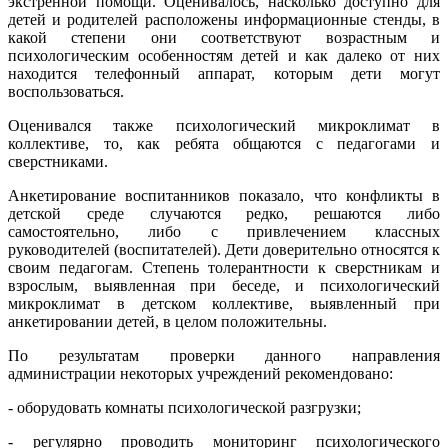
экстренной
помощи
.
Оценивалось
,
насколько
доступно
для
детей
и
родителей
расположены
информационные
стенды
, в
какой
степени
они
соответствуют
возрастным
и
психологическим
особенностям
детей
и как
далеко
от
них
находится
телефонный
аппарат
,
которым
дети
могут
воспользоваться
.
Оценивался
также
психологический
микроклимат
в
коллективе
,
то
, как
ребята
общаются
с
педагогами
и
сверстниками
.
Анкетирование
воспитанников
показало
, что
конфликты
в
детской
среде
случаются
редко
,
решаются
либо
самостоятельно
,
либо
с
привлечением
классных
руководителей
(
воспитателей
).
Дети
доверительно
относятся
к
своим
педагогам
.
Степень
толерантности
к
сверстникам
и
взрослым
,
выявленная
при
беседе
, и
психологический
микроклимат
в
детском
коллективе
,
выявленный
при
анкетировании
детей
, в
целом
положительны
.
По
результатам
проверки
данного
направления
администрации
некоторых
учреждений
рекомендовано
:
-
оборудовать
комнаты
психологической
разгрузки
;
-
регулярно
проводить
мониторинг
психологического