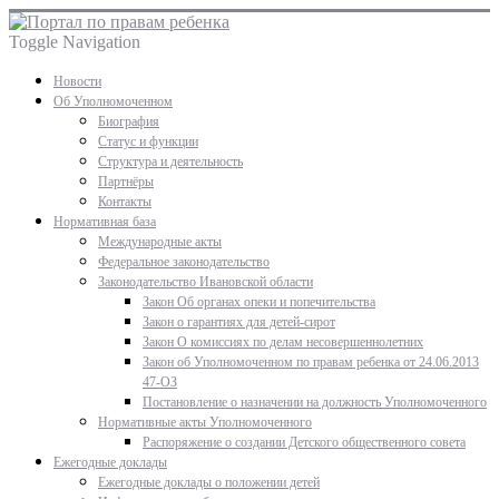
Toggle Navigation
Новости
Об Уполномоченном
Биография
Статус и функции
Структура и деятельность
Партнёры
Контакты
Нормативная база
Международные акты
Федеральное законодательство
Законодательство Ивановской области
Закон Об органах опеки и попечительства
Закон о гарантиях для детей-сирот
Закон О комиссиях по делам несовершеннолетних
Закон об Уполномоченном по правам ребенка от 24.06.2013
47-ОЗ
Постановление о назначении на должность Уполномоченного
Нормативные акты Уполномоченного
Распоряжение о создании Детского общественного совета
Ежегодные доклады
Ежегодные доклады о положении детей