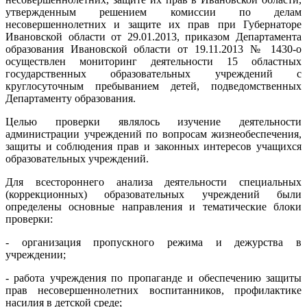
утвержденным
решением
комиссии
по
делам
несовершеннолетних
и
защите
их
прав
при
Губернаторе
Ивановской
области
от
29.01.2013,
приказом
Департамента
образования
Ивановской
области
от
19.11.2013 № 1430-о
осуществлен
мониторинг
деятельности
15
областных
государственных
образовательных
учреждений
с
круглосуточным
пребыванием
детей
,
подведомственных
Департаменту
образования
.
Целью
проверки
являлось
изучение
деятельности
администрации
учреждений
по
вопросам
жизнеобеспечения
,
защиты
и
соблюдения
прав
и
законных
интересов
учащихся
образовательных
учреждений
.
Для
всестороннего
анализа
деятельности
специальных
(
коррекционных
)
образовательных
учреждений
были
определены
основные
направления
и
тематические
блоки
проверки
:
-
организация
пропускного
режима
и
дежурства
в
учреждении
;
-
работа
учреждения
по
пропаганде
и
обеспечению
защиты
прав
несовершеннолетних
воспитанников
,
профилактике
насилия
в
детской
среде
;