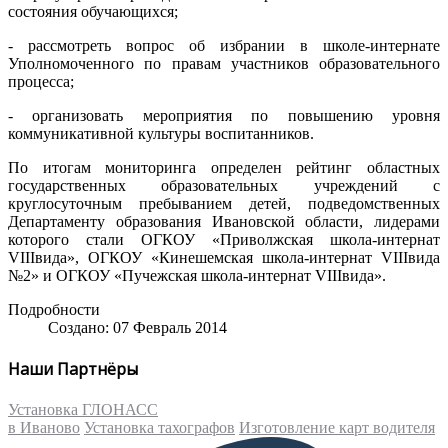
состояния
обучающихся
;
-
рассмотреть
вопрос
об
избрании
в
школе-интернате
Уполномоченного
по
правам
участников
образовательного
процесса
;
-
организовать
мероприятия
по
повышению
уровня
коммуникативной
культуры
воспитанников
.
По
итогам
мониторинга
определен
рейтинг
областных
государственных
образовательных
учреждений
с
круглосуточным
пребыванием
детей
,
подведомственных
Департаменту
образования
Ивановской
области
,
лидерами
которого
стали
ОГКОУ
«
Приволжская
школа-интернат
VIIIвида
»,
ОГКОУ
«
Кинешемская
школа-интернат
VIIIвида
№2
» и
ОГКОУ
«
Пучежская
школа-интернат
VIIIвида
».
Подробности
Создано: 07 Февраль 2014
Наши Партнёры
Установка ГЛОНАСС
в Иваново
Установка тахографов
Изготовление карт водителя