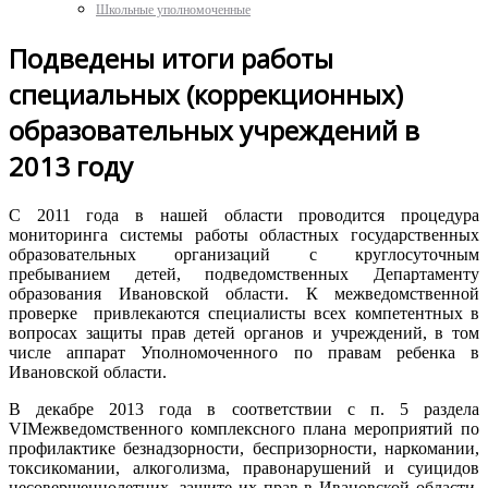
Школьные уполномоченные
Подведены итоги работы
специальных (коррекционных)
образовательных учреждений в
2013 году
С 2011
года
в
нашей
области
проводится
процедура
мониторинга
системы
работы
областных
государственных
образовательных
организаций
с
круглосуточным
пребыванием
детей
,
подведомственных
Департаменту
образования
Ивановской
области
. К
межведомственной
проверке
привлекаются
специалисты
всех
компетентных
в
вопросах
защиты
прав
детей
органов
и
учреждений
, в том
числе
аппарат
Уполномоченного
по
правам
ребенка
в
Ивановской
области
.
В
декабре
2013
года
в
соответствии
с п. 5
раздела
VIМежведомственного
комплексного
плана
мероприятий
по
профилактике
безнадзорности
,
беспризорности
,
наркомании
,
токсикомании
,
алкоголизма
,
правонарушений
и
суицидов
несовершеннолетних
,
защите
их
прав
в
Ивановской
области
,