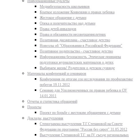
Информационные буклеты
Медиабезопасность школьников
Краткое изложение Конвенции о правах ребенка
Жестокое обращение с детьми
Опека и попечительство над детьми
Права детей-инвалидов
Права и обязанности несовершеннолетних
Позитивная дисциплина - счастливое детство
Новеллы об "Образовании в Российской Федерации"
Позитивное родительство - счастливое детство
Информационна безопасность. Этические принципы
подготовки журналистских материалов о детях
Выбираем жизнь! Родителям о детском суициде
Материалы конференций и семинаров
Конференция по итогам соц исследования по профилактике
побегов 19.11.2012
Семинар для Уполномоченных по правам ребенка в ОУ
14.01.2011
Отчеты и статистика обращений
Проекты
Проект по борьбе с жестоким обращением с детьми
Доклады, выступления
Стенограмма выступления Т.Г.Степановой на Совете
Федерации по программе "Россия без сирот" 31.05.2012
Выступление Степановой Т.Г. на IV съезде региональных