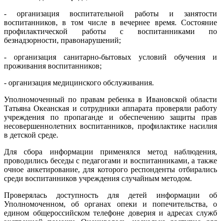
-
организация
воспитательной
работы
и
занятости
воспитанников
, в том
числе
в
вечернее
время
.
Состояние
профилактической
работы
с
воспитанниками
по
безнадзорности
,
правонарушений
;
-
организация
санитарно-бытовых
условий
обучения
и
проживания
воспитанников
;
-
организация
медицинского
обслуживания
.
Уполномоченный
по
правам
ребенка
в
Ивановской
области
Татьяна
Океанская
и
сотрудники
аппарата
проверяли
работу
учреждения
по
пропаганде
и
обеспечению
защиты
прав
несовершеннолетних
воспитанников
,
профилактике
насилия
в
детской
среде
.
Для
сбора
информации
применялся
метод
наблюдения
,
проводились
беседы
с
педагогами
и
воспитанниками
, а
также
очное
анкетирование
, для
которого
респонденты
отбирались
среди
воспитанников
учреждения
случайным
методом
.
Проверялась
доступность
для
детей
информации
об
Уполномоченном
,
об
органах
опеки
и
попечительства
, о
едином
общероссийском
телефоне
доверия
и
адресах
служб