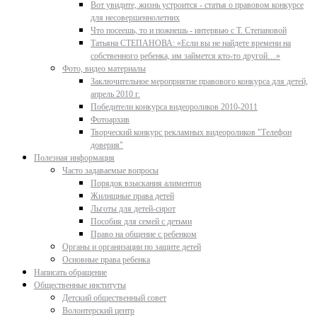
Вот увидите, жизнь устроится - статья о правовом конкурсе
для несовершеннолетних
Что посеешь, то и пожнешь - интервью с Т. Степановой
Татьяна СТЕПАНОВА: «Если вы не найдете времени на
собственного ребенка, им займется кто-то другой…»
Фото, видео материалы
Заключительное мероприятие правового конкурса для детей,
апрель 2010 г.
Победители конкурса видеороликов 2010-2011
Фотоархив
Творческий конкурс рекламных видеороликов "Телефон
доверия"
Полезная информация
Часто задаваемые вопросы
Порядок взыскания алиментов
Жилищные права детей
Льготы для детей-сирот
Пособия для семей с детьми
Право на общение с ребенком
Органы и организации по защите детей
Основные права ребенка
Написать обращение
Общественные институты
Детский общественный совет
Волонтерский центр