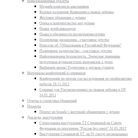
Информационные буклеты
Медиабезопасность школьников
Краткое изложение Конвенции о правах ребенка
Жестокое обращение с детьми
Опека и попечительство над детьми
Права детей-инвалидов
Права и обязанности несовершеннолетних
Позитивная дисциплина - счастливое детство
Новеллы об "Образовании в Российской Федерации"
Позитивное родительство - счастливое детство
Информационна безопасность. Этические принципы
подготовки журналистских материалов о детях
Выбираем жизнь! Родителям о детском суициде
Материалы конференций и семинаров
Конференция по итогам соц исследования по профилактике
побегов 19.11.2012
Семинар для Уполномоченных по правам ребенка в ОУ
14.01.2011
Отчеты и статистика обращений
Проекты
Проект по борьбе с жестоким обращением с детьми
Доклады, выступления
Стенограмма выступления Т.Г.Степановой на Совете
Федерации по программе "Россия без сирот" 31.05.2012
Выступление Степановой Т.Г. на IV съезде региональных