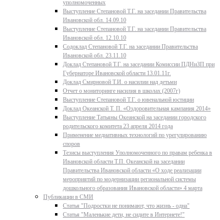
уполномоченных
Выступление Степановой Т.Г. на заседании Правительства
Ивановской обл. 14.09.10
Выступление Степановой Т.Г. на заседании Правительства
Ивановской обл. 12.10.10
Содоклад Степановой Т.Г. на заседании Правительства
Ивановской обл. 23.11.10
Доклад Степановой Т.Г. на заседании Комиссии ПДНиЗП при
Губернаторе Ивановской области 13.01.11г.
Доклад Смирновой Т.И. о насилии над детьми
Отчет о мониторинге насилия в школах (2007г)
Выступление Степановой Т.Г. о ювенальной юстиции
Доклад Океанской Т. П. «Оздоровительная кампания 2014»
Выступление Татьяны Океанской на заседании городского
родительского комитета 23 апреля 2014 года
Применение медиативных технологий по урегулированию
споров
Тезисы выступления Уполномоченного по правам ребенка в
Ивановской области Т.П. Океанской на заседании
Правительства Ивановской области «О ходе реализации
мероприятий по модернизации региональной системы
дошкольного образования Ивановской области» 4 марта
Публикации в СМИ
Статья "Подростки не понимают, что жизнь - одна"
Статья "Маленькие дети, не сидите в Интернете!"