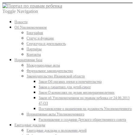
Toggle Navigation
Новости
Об Уполномоченном
Биография
Статус и функции
Структура и деятельность
Партнёры
Контакты
Нормативная база
Международные акты
Федеральное законодательство
Законодательство Ивановской области
Закон Об органах опеки и попечительства
Закон о гарантиях для детей-сирот
Закон О комиссиях по делам несовершеннолетних
Закон об Уполномоченном по правам ребенка от 24.06.2013
47-ОЗ
Постановление о назначении на должность Уполномоченного
Нормативные акты Уполномоченного
Распоряжение о создании Детского общественного совета
Ежегодные доклады
Ежегодные доклады о положении детей