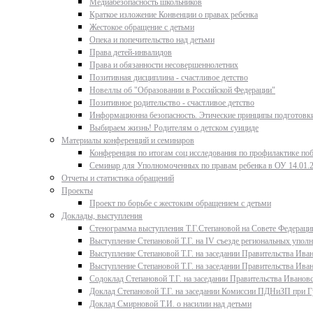
Медиабезопасность школьников
Краткое изложение Конвенции о правах ребенка
Жестокое обращение с детьми
Опека и попечительство над детьми
Права детей-инвалидов
Права и обязанности несовершеннолетних
Позитивная дисциплина - счастливое детство
Новеллы об "Образовании в Российской Федерации"
Позитивное родительство - счастливое детство
Информационна безопасность. Этические принципы подготовки
Выбираем жизнь! Родителям о детском суициде
Материалы конференций и семинаров
Конференция по итогам соц исследования по профилактике поб
Семинар для Уполномоченных по правам ребенка в ОУ 14.01.
Отчеты и статистика обращений
Проекты
Проект по борьбе с жестоким обращением с детьми
Доклады, выступления
Стенограмма выступления Т.Г.Степановой на Совете Федерации
Выступление Степановой Т.Г. на IV съезде региональных упо
Выступление Степановой Т.Г. на заседании Правительства Иван
Выступление Степановой Т.Г. на заседании Правительства Иван
Содоклад Степановой Т.Г. на заседании Правительства Ивановс
Доклад Степановой Т.Г. на заседании Комиссии ПДНиЗП при Гу
Доклад Смирновой Т.И. о насилии над детьми