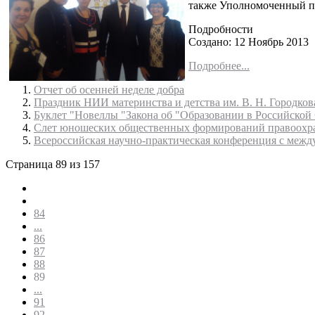
также
Уполномоченный
п
Подробности
Создано: 12 Ноябрь 2013
Подробнее...
Отчет об осенней неделе добра
Праздник НИИ материнства и детства им. В. Н. Городков
Буклет "Новеллы "Закона об "Образовании в Российской
Слет юношеских общественных формирований правоохра
Всероссийская научно-практическая конференция с между
Страница 89 из 157
84
...
86
87
88
89
...
91
92