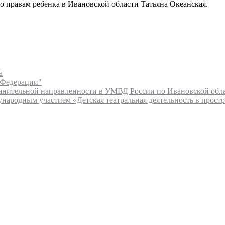
о
правам
ребенка
в
Ивановской
области
Татьяна
Океанская
.
а
 Федерации"
нительной направленности в УМВД России по Ивановской обл
народным участием «Детская театральная деятельность в простр