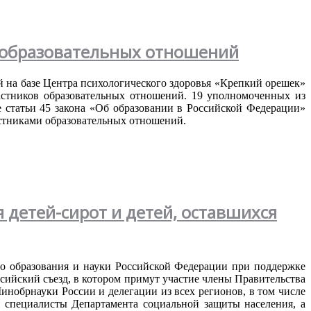
 образовательных отношений
й
на
базе
Центра
психологического
здоровья
«
Крепкий
орешек
»
астников
образовательных
отношений
. 19
уполномоченных
из
е
статьи
45
закона
«
Об
образовании
в
Российской
Федерации
»
стниками
образовательных
отношений
.
 детей-сирот и детей, оставшихся
о
образования
и
науки
Российской
Федерации
при
поддержке
ссийский
съезд
, в
котором
примут
участие
члены
Правительства
инобрнауки
России
и
делегации
из
всех
регионов
, в том
числе
,
специалисты
Департамента
социальной
защиты
населения
, а