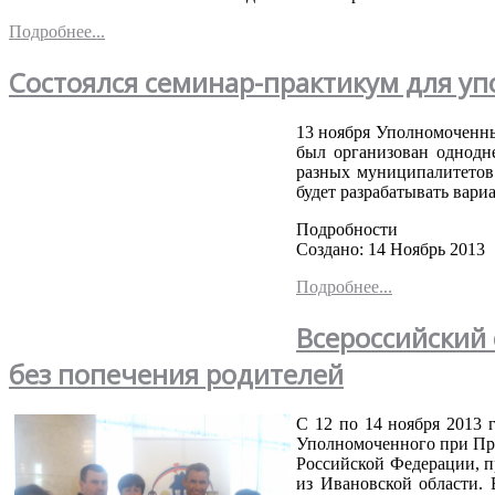
Подробнее...
Состоялся семинар-практикум для у
13
ноября
Уполномоченн
был
организован
однодн
разных
муниципалитетов
будет
разрабатывать
вари
Подробности
Создано: 14 Ноябрь 2013
Подробнее...
Всероссийский 
без попечения родителей
С 12
по
14
ноября
2013
Уполномоченного
при
Пр
Российской
Федерации
,
п
из
Ивановской
области
.