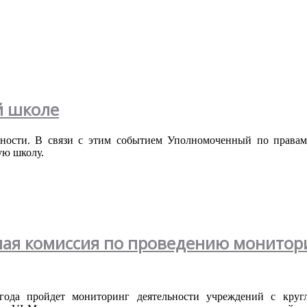
й школе
тности
. В
связи
с
этим
событием
Уполномоченный
по
права
ую
школу
.
ная комиссия по проведению монитор
года
пройдет
мониторинг
деятельности
учреждений
с
круг