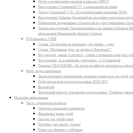
Отчет о мониторинге насилия в школах (2007г)
Выступление Степановой Т.Г. о ювенальной юстиции
Доклад Океанской Т. П. «Оздоровительная кампания 2014»
Выступление Татьяны Океанской на заседании городского родит
Применение медиативных технологий по урегулированию спор
Тезисы выступления Уполномоченного по правам ребенка в Ив
образования Ивановской области» 4 марта
Публикации в СМИ
Статья "Подростки не понимают, что жизнь - одна"
Статья "Маленькие дети, не сидите в Интернете!"
Вот увидите, жизнь устроится - статья о правовом конкурсе д
Что посеешь, то и пожнешь - интервью с Т. Степановой
Татьяна СТЕПАНОВА: «Если вы не найдете времени на собстве
Фото, видео материалы
Заключительное мероприятие правового конкурса для детей, ап
Победители конкурса видеороликов 2010-2011
Фотоархив
Творческий конкурс рекламных видеороликов "Телефон довер
Полезная информация
Часто задаваемые вопросы
Порядок взыскания алиментов
Жилищные права детей
Льготы для детей-сирот
Пособия для семей с детьми
Право на общение с ребенком