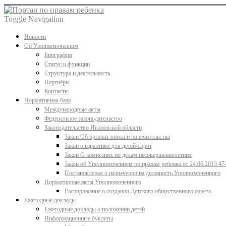
Toggle Navigation
Новости
Об Уполномоченном
Биография
Статус и функции
Структура и деятельность
Партнёры
Контакты
Нормативная база
Международные акты
Федеральное законодательство
Законодательство Ивановской области
Закон Об органах опеки и попечительства
Закон о гарантиях для детей-сирот
Закон О комиссиях по делам несовершеннолетних
Закон об Уполномоченном по правам ребенка от 24.06.2013 47
Постановление о назначении на должность Уполномоченного
Нормативные акты Уполномоченного
Распоряжение о создании Детского общественного совета
Ежегодные доклады
Ежегодные доклады о положении детей
Информационные буклеты