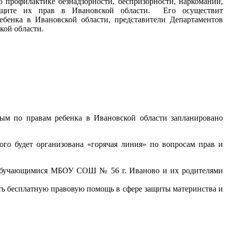
о
профилактике
безнадзорности
,
беспризорности
,
наркомании
,
ащите
их
прав
в
Ивановской
области
. Его
осуществит
ебенка
в
Ивановской
области
,
представители
Департаментов
кой
области
.
ным
по
правам
ребенка
в
Ивановской
области
запланировано
ого
будет
организована
«
горячая
линия
»
по
вопросам
прав
и
бучающимися
МБОУ
СОШ № 56 г.
Иваново
и
их
родителями
ть
бесплатную
правовую
помощь
в
сфере
защиты
материнства
и