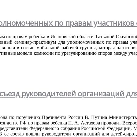
полномоченных по правам участников
ым
по
правам
ребенка
в
Ивановской
области
Татьяной
Океанско
евный
семинар-практикум
для
уполномоченных
по
правам
уч
вошли
в
состав
мобильной
рабочей
группы
,
которая
на
основ
ативные
модели
комиссии
по
урегулированию
споров
между
уча
съезд руководителей организаций для
года
по
поручению
Президента
России
В.
Путина
Министерств
езиденте
РФ
по
правам
ребенка
П. А.
Астахова
проводит
Всеро
редставители
Федерального
собрания
Российской
Федерации
,
М
 В
ее
состав
вошли
руководители
организаций
для
детей-сирот