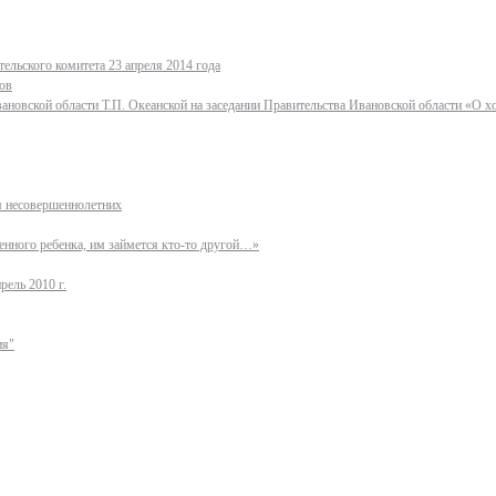
ельского комитета 23 апреля 2014 года
ов
ановской области Т.П. Океанской на заседании Правительства Ивановской области «О 
ля несовершеннолетних
нного ребенка, им займется кто-то другой…»
рель 2010 г.
ия"