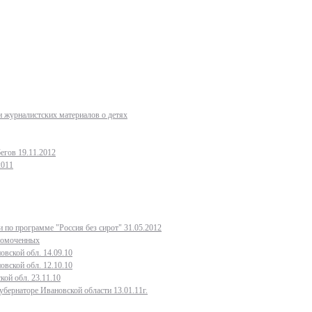
 журналистских материалов о детях
егов 19.11.2012
2011
 по программе "Россия без сирот" 31.05.2012
лномоченных
овской обл. 14.09.10
овской обл. 12.10.10
кой обл. 23.11.10
бернаторе Ивановской области 13.01.11г.