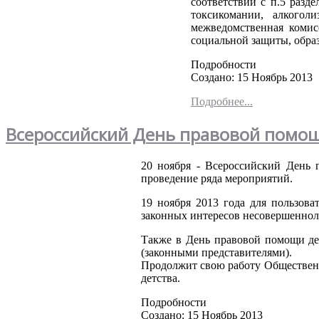
соответствии
с п.5
разде
токсикомании
,
алкоголи
межведомственная
комис
социальной
защиты
,
обра
Подробности
Создано: 15 Ноябрь 2013
Подробнее...
Всероссийский День правовой помо
20
ноября
-
Всероссийский
День
проведение
ряда
мероприятий
.
19
ноября
2013
года
для
пользова
законных
интересов
несовершеннол
Также
в
День
правовой
помощи
д
(
законными
представителями
).
Продолжит
свою
работу
Обществен
детства
.
Подробности
Создано: 15 Ноябрь 2013