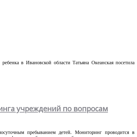
м
ребенка
в
Ивановской
области
Татьяна
Океанская
посетила
инга учреждений по вопросам
лосуточным
пребыванием
детей
.
Мониторинг
проводится
в