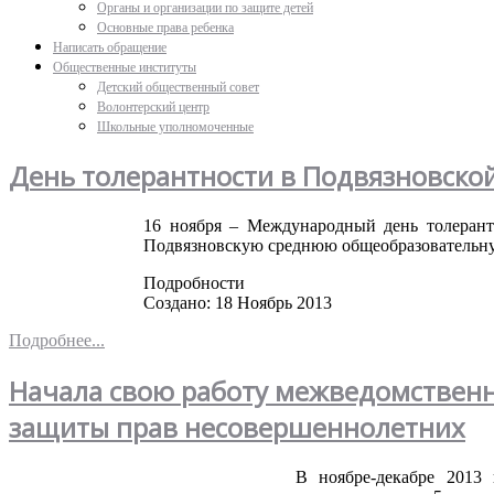
Органы и организации по защите детей
Основные права ребенка
Написать обращение
Общественные институты
Детский общественный совет
Волонтерский центр
Школьные уполномоченные
День толерантности в Подвязновско
16
ноября
–
Международный
день
толеран
Подвязновскую
среднюю
общеобразовательн
Подробности
Создано: 18 Ноябрь 2013
Подробнее...
Начала свою работу межведомствен
защиты прав несовершеннолетних
В
ноябре-декабре
2013