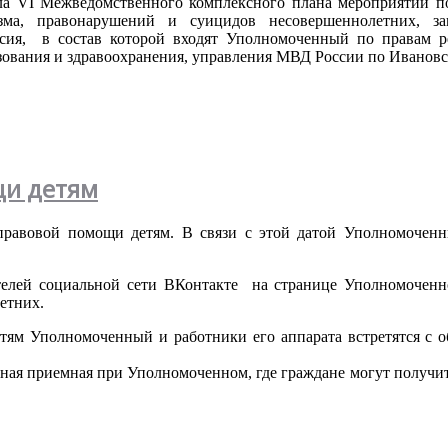
ла
VI
Межведомственного
комплексного
плана
мероприятий
п
зма
,
правонарушений
и
суицидов
несовершеннолетних
,
з
сия
, в
состав
которой
входят
Уполномоченный
по
правам
р
зования
и
здравоохранения
,
управления
МВД
России
по
Ивановс
щи детям
правовой
помощи
детям
. В
связи
с
этой
датой
Уполномочен
телей
социальной
сети
ВКонтакте
на
странице
Уполномоченн
етних
.
етям
Уполномоченный
и
работники
его
аппарата
встретятся
с
о
ная
приемная
при
Уполномоченном
, где
граждане
могут
получи