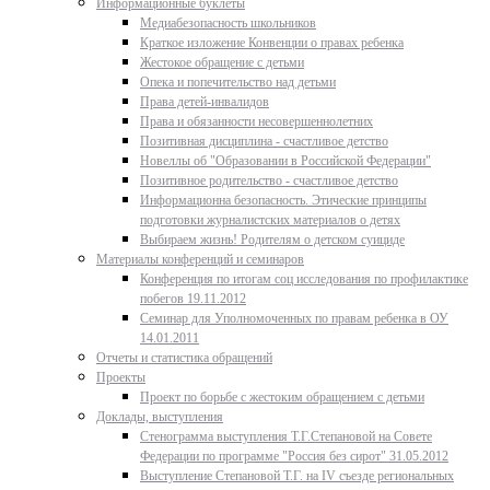
Информационные буклеты
Медиабезопасность школьников
Краткое изложение Конвенции о правах ребенка
Жестокое обращение с детьми
Опека и попечительство над детьми
Права детей-инвалидов
Права и обязанности несовершеннолетних
Позитивная дисциплина - счастливое детство
Новеллы об "Образовании в Российской Федерации"
Позитивное родительство - счастливое детство
Информационна безопасность. Этические принципы
подготовки журналистских материалов о детях
Выбираем жизнь! Родителям о детском суициде
Материалы конференций и семинаров
Конференция по итогам соц исследования по профилактике
побегов 19.11.2012
Семинар для Уполномоченных по правам ребенка в ОУ
14.01.2011
Отчеты и статистика обращений
Проекты
Проект по борьбе с жестоким обращением с детьми
Доклады, выступления
Стенограмма выступления Т.Г.Степановой на Совете
Федерации по программе "Россия без сирот" 31.05.2012
Выступление Степановой Т.Г. на IV съезде региональных