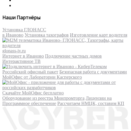
Наши Партнёры
Установка ГЛОНАСС
в Иваново
Установка тахографов
Изготовление карт водителя
glonass-iv.ru
Интернет в Иваново
Подлючение частных домов
Интерактивное ТВ
Российский офисный пакет
Безопасная работа с документами
МойОфис от Лаборатории Касперского
Скачайте МойОфис бесплатно
Оборудование из реестра Минпромторга
Лицензии на
Программное обеспечение
Рассчитаем НМЦК, составим КП