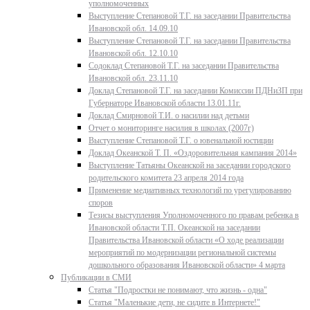
уполномоченных
Выступление Степановой Т.Г. на заседании Правительства
Ивановской обл. 14.09.10
Выступление Степановой Т.Г. на заседании Правительства
Ивановской обл. 12.10.10
Содоклад Степановой Т.Г. на заседании Правительства
Ивановской обл. 23.11.10
Доклад Степановой Т.Г. на заседании Комиссии ПДНиЗП при
Губернаторе Ивановской области 13.01.11г.
Доклад Смирновой Т.И. о насилии над детьми
Отчет о мониторинге насилия в школах (2007г)
Выступление Степановой Т.Г. о ювенальной юстиции
Доклад Океанской Т. П. «Оздоровительная кампания 2014»
Выступление Татьяны Океанской на заседании городского
родительского комитета 23 апреля 2014 года
Применение медиативных технологий по урегулированию
споров
Тезисы выступления Уполномоченного по правам ребенка в
Ивановской области Т.П. Океанской на заседании
Правительства Ивановской области «О ходе реализации
мероприятий по модернизации региональной системы
дошкольного образования Ивановской области» 4 марта
Публикации в СМИ
Статья "Подростки не понимают, что жизнь - одна"
Статья "Маленькие дети, не сидите в Интернете!"