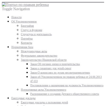
Toggle Navigation
Новости
Об Уполномоченном
Биография
Статус и функции
Структура и деятельность
Партнёры
Контакты
Нормативная база
Международные акты
Федеральное законодательство
Законодательство Ивановской области
Закон Об органах опеки и попечительства
Закон о гарантиях для детей-сирот
Закон О комиссиях по делам несовершеннолетних
Закон об Уполномоченном по правам ребенка от 24.06.2013
47-ОЗ
Постановление о назначении на должность Уполномоченного
Нормативные акты Уполномоченного
Распоряжение о создании Детского общественного совета
Ежегодные доклады
Ежегодные доклады о положении детей