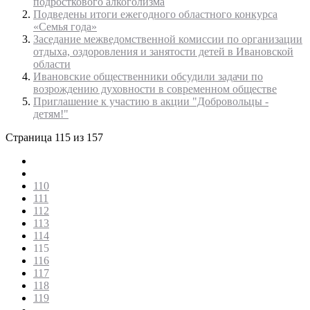
подросткового алкоголизма
Подведены итоги ежегодного областного конкурса
«Семья года»
Заседание межведомственной комиссии по организации
отдыха, оздоровления и занятости детей в Ивановской
области
Ивановские общественники обсудили задачи по
возрождению духовности в современном обществе
Приглашение к участию в акции "Добровольцы -
детям!"
Страница 115 из 157
110
111
112
113
114
115
116
117
118
119