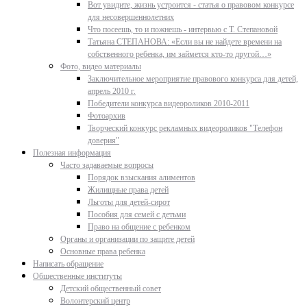
Вот увидите, жизнь устроится - статья о правовом конкурсе
для несовершеннолетних
Что посеешь, то и пожнешь - интервью с Т. Степановой
Татьяна СТЕПАНОВА: «Если вы не найдете времени на
собственного ребенка, им займется кто-то другой…»
Фото, видео материалы
Заключительное мероприятие правового конкурса для детей,
апрель 2010 г.
Победители конкурса видеороликов 2010-2011
Фотоархив
Творческий конкурс рекламных видеороликов "Телефон
доверия"
Полезная информация
Часто задаваемые вопросы
Порядок взыскания алиментов
Жилищные права детей
Льготы для детей-сирот
Пособия для семей с детьми
Право на общение с ребенком
Органы и организации по защите детей
Основные права ребенка
Написать обращение
Общественные институты
Детский общественный совет
Волонтерский центр